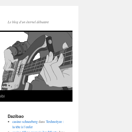
Le blog d'un éternel débutant
ibi
Dazibao
casino schneeberg
dans
Texhnolyze :
la tête à l’enfer