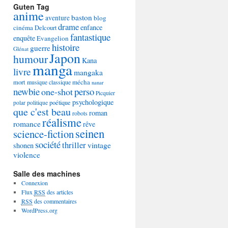
Guten Tag
anime
baston
aventure
blog
drame
enfance
cinéma
Delcourt
fantastique
enquête
Evangelion
histoire
guerre
Glénat
Japon
humour
Kana
manga
livre
mangaka
mécha
mort
musique classique
nanar
newbie
perso
one-shot
Picquier
psychologique
poétique
polar
politique
que c'est beau
roman
robots
réalisme
romance
rêve
seinen
science-fiction
société
thriller
vintage
shonen
violence
Salle des machines
Connexion
Flux
RSS
des articles
RSS
des commentaires
WordPress.org