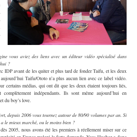
e
s
s
i
s
gine vous aviez des liens avec un éditeur vidéo spécialisé dans
’hui ?
ec IDP avant de les quiter et plus tard de fonder Taifu, et les deux
 aujourd’hui Taifu/Ototo n’a plus aucun lien avec ce label vidéo.
ur certains médias, qui ont dit que les deux étaient toujours liés,
t complètement indépendants. Ils sont même aujourd’hui en
et du boy’s love.
fort, depuis 2006 vous tournez autour de 80/90 volumes par an. Si
i a le mieux marché, ou le moins bien ?
, dès 2005, nous avons été les premiers à réellement miser sur ce
 exploité en France malgré la forte demande. Yves Huchez a donc