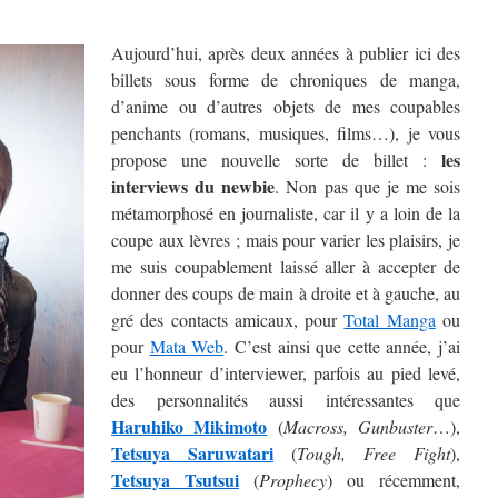
Aujourd’hui, après deux années à publier ici des
billets sous forme de chroniques de manga,
d’anime ou d’autres objets de mes coupables
penchants (romans, musiques, films…), je vous
les
propose une nouvelle sorte de billet :
interviews du newbie
. Non pas que je me sois
métamorphosé en journaliste, car il y a loin de la
coupe aux lèvres ; mais pour varier les plaisirs, je
me suis coupablement laissé aller à accepter de
donner des coups de main à droite et à gauche, au
gré des contacts amicaux, pour
Total Manga
ou
pour
Mata Web
. C’est ainsi que cette année, j’ai
eu l’honneur d’interviewer, parfois au pied levé,
des personnalités aussi intéressantes que
Haruhiko Mikimoto
(
Macross, Gunbuster
…),
Tetsuya Saruwatari
(
Tough, Free Fight
),
Tetsuya Tsutsui
(
Prophecy
) ou récemment,