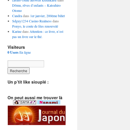
casino Ohne ausweis kreditkarte
dans
Dômu, rêves d’enfants – Katsuhiro
Otomo
Candra
dans
1er janvier, 200ème billet
Sdguy1234 Casino Realness
dans
Ponyo, le conte de fées renouvelé
Karine
dans
Attention : ce livre, n’est
pas un livre sur le thé.
Visiteurs
0 Users
En ligne
Un p’tit like siouplé :
On peut aussi me trouver là