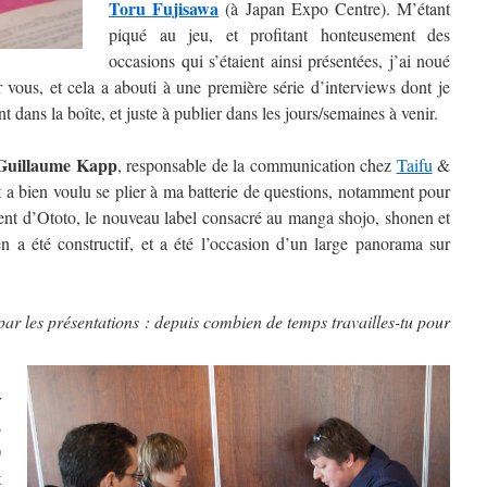
Toru Fujisawa
(à Japan Expo Centre). M’étant
piqué au jeu, et profitant honteusement des
occasions qui s’étaient ainsi présentées, j’ai noué
 vous, et cela a abouti à une première série d’interviews dont je
t dans la boîte, et juste à publier dans les jours/semaines à venir.
uillaume Kapp
, responsable de la communication chez
Taifu
&
t a bien voulu se plier à ma batterie de questions, notamment pour
ment d’Ototo, le nouveau label consacré au manga shojo, shonen et
en a été constructif, et a été l’occasion d’un large panorama sur
 les présentations : depuis combien de temps travailles-tu pour
,
r
s
0
t