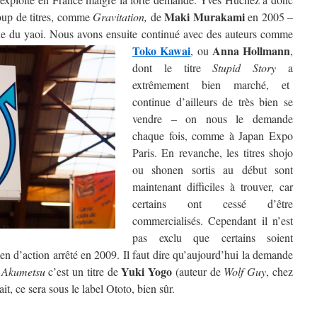
Maki Murakami
coup de titres, comme
Gravitation,
de
en 2005 –
ue du yaoi.
Nous avons ensuite continué avec des auteurs comme
Toko Kawai
Anna Hollmann
, ou
,
dont le titre
Stupid Story
a
extrêmement bien marché, et
continue d’ailleurs de très bien se
vendre – on nous le demande
chaque fois, comme à Japan Expo
Paris. En revanche, les titres shojo
ou shonen sortis au début sont
maintenant difficiles à trouver, car
certains ont cessé d’être
commercialisés. Cependant il n’est
pas exclu que certains soient
nen d’action arrêté en 2009. Il faut dire qu’aujourd’hui la demande
Yuki Yogo
t
Akumetsu
c’est un titre de
(auteur de
Wolf Guy
, chez
it, ce sera sous le label Ototo, bien sûr.