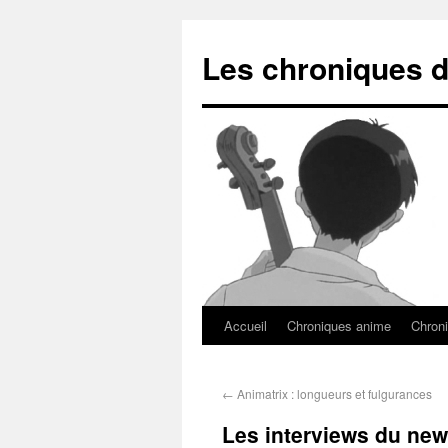
Les chroniques d
Accueil
Chroniques anime
Chroni
←
Animatrix : longueurs et fulgurances
Les interviews du new