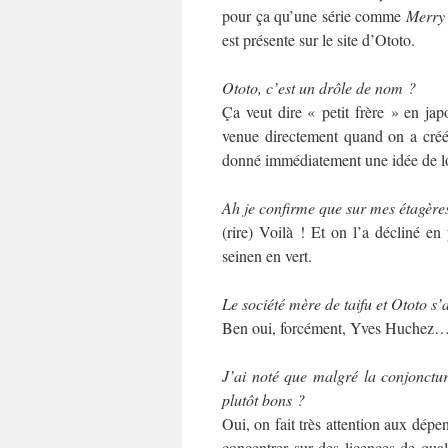
pour ça qu’une série comme
Merry
est présente sur le site d’Ototo.
Ototo, c’est un drôle de nom ?
Ça veut dire « petit frère » en jap
venue directement quand on a créé l
donné immédiatement une idée de l
Ah je confirme que sur mes étagères,
(rire) Voilà ! Et on l’a décliné en 
seinen en vert.
Le société mère de taifu et Ototo s’
Ben oui, forcément, Yves Huchez
J’ai noté que malgré la conjonctur
plutôt bons ?
Oui, on fait très attention aux dép
concentrer sur des licences de quali