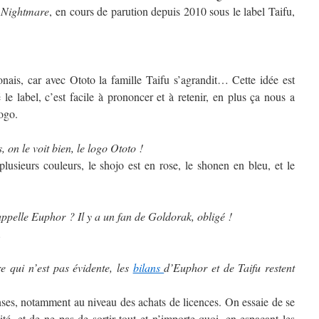
 Nightmare
, en cours de parution depuis 2010 sous le label Taifu,
onais, car avec Ototo la famille Taifu s’agrandit… Cette idée est
e label, c’est facile à prononcer et à retenir, en plus ça nous a
ogo.
 on le voit bien, le logo Ototo !
plusieurs couleurs, le shojo est en rose, le shonen en bleu, et le
appelle Euphor ? Il y a un fan de Goldorak, obligé !
…
e qui n’est pas évidente, les
bilans
d’Euphor et de Taifu restent
enses, notamment au niveau des achats de licences. On essaie de se
té, et de ne pas de sortir tout et n’importe quoi, en espaçant les