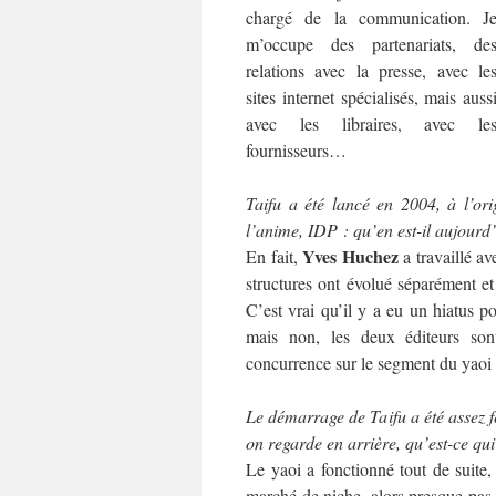
chargé de la communication. J
m’occupe des partenariats, de
relations avec la presse, avec le
sites internet spécialisés, mais auss
avec les libraires, avec le
fournisseurs…
Taifu a été lancé en 2004, à l’ori
l’anime, IDP : qu’en est-il aujourd
Yves Huchez
En fait,
a travaillé av
structures ont évolué séparément et
C’est vrai qu’il y a eu un hiatus po
mais non, les deux éditeurs son
concurrence sur le segment du yaoi 
Le démarrage de Taifu a été assez 
on regarde en arrière, qu’est-ce qu
Le yaoi a fonctionné tout de suite
marché de niche, alors presque pas