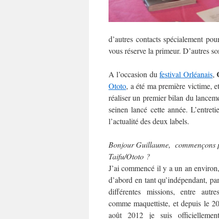
d’autres contacts spécialement pour
vous réserve la primeur. D’autres son
G
A l’occasion du
festival Orléanais
,
Ototo
, a été ma première victime, e
réaliser un premier bilan du lance
seinen lancé cette année. L’entreti
l’actualité des deux labels.
Bonjour Guillaume, commençons par
Taifu/Ototo ?
J’ai commencé il y a un an environ
d’abord en tant qu’indépendant, pa
différentes missions, entre autre
comme maquettiste, et depuis le 2
août 2012 je suis officiellemen