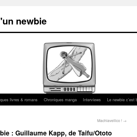
'un newbie
ques livres & romans
Chroniques manga
Interviews
Le newbie c’est b
Machiavellico !
→
bie : Guillaume Kapp, de Taifu/Ototo