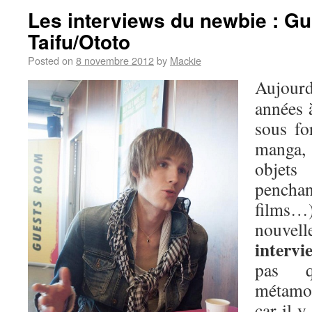
Les interviews du newbie : Gu
Taifu/Ototo
Posted on
8 novembre 2012
by
Mackie
Aujour
années à
sous fo
manga,
objets
penchan
films…)
nouvell
interv
pas 
métamor
car il y