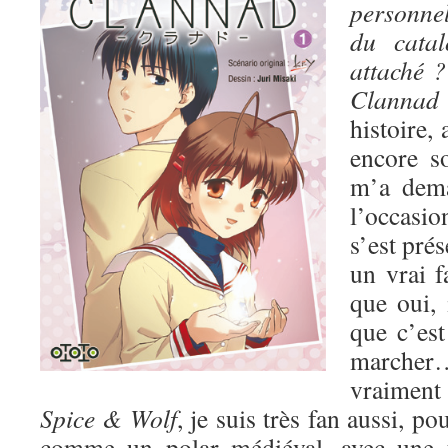
personnel
du catal
attaché ?
Clann
histoire, 
encore s
m’a dem
l’occasio
s’est pré
un vrai 
que oui, i
que c’est
march
vraiment 
Spice & Wolf
, je suis très fan aussi, po
comme un polar médiéval, avec une t