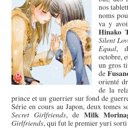
nos tablet
noms pour
va y avoi
Hinako 
Silent Lov
Equal
, d
octobre, e
un gros ti
Fusano
de
orienté dr
de la rel
prince et un guerrier sur fond de guer
Série en cours au Japon, deux tomes sor
Milk Morina
Secret Girlfriends
, de
Girlfriends
, qui fut le premier yuri sorti