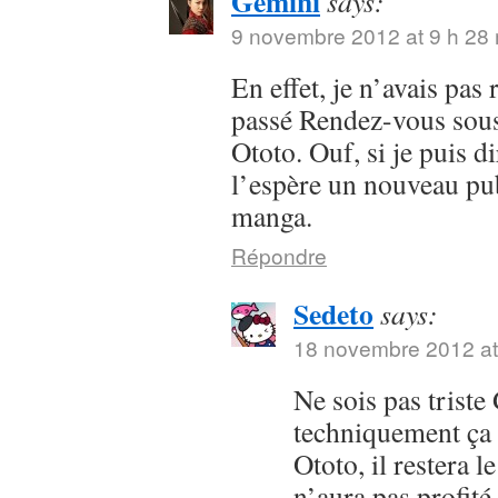
Gemini
says:
9 novembre 2012 at 9 h 28
En effet, je n’avais pas
passé Rendez-vous sous 
Ototo. Ouf, si je puis dir
l’espère un nouveau pub
manga.
Répondre
Sedeto
says:
18 novembre 2012 at
Ne sois pas trist
techniquement ça 
Ototo, il restera l
n’aura pas profit