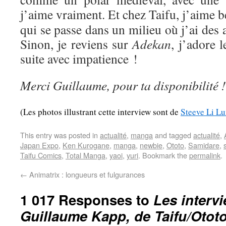
j’aime vraiment. Et chez Taifu, j’aime
qui se passe dans un milieu où j’ai des af
Sinon, je reviens sur
Adekan
, j’adore l
suite avec impatience !
Merci Guillaume, pour ta disponibilité !
(Les photos illustrant cette interview sont de
Steeve Li L
This entry was posted in
actualité
,
manga
and tagged
actualité
,
Japan Expo
,
Ken Kurogane
,
manga
,
newbie
,
Ototo
,
Samidare
,
Taifu Comics
,
Total Manga
,
yaoi
,
yuri
. Bookmark the
permalink
.
←
Animatrix : longueurs et fulgurances
1 017 Responses to
Les interv
Guillaume Kapp, de Taifu/Otot