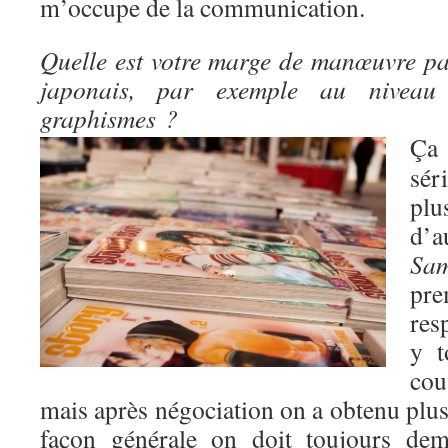
m’occupe de la communication.
Quelle est votre marge de manœuvre pa
japonais, par exemple au niveau
graphismes ?
Ça
sér
pl
d’
Sam
pre
res
y t
co
mais après négociation on a obtenu plus
façon générale on doit toujours dem