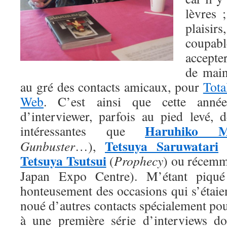
lèvres 
plais
coupabl
accepte
de main
au gré des contacts amicaux, pour
Tot
Web
. C’est ainsi que cette année
d’interviewer, parfois au pied levé, d
Haruhiko M
intéressantes que
Tetsuya Saruwatari
Gunbuster
…),
Tetsuya Tsutsui
(
Prophecy
) ou récem
Japan Expo Centre). M’étant piqué 
honteusement des occasions qui s’étaient
noué d’autres contacts spécialement pour
à une première série d’interviews do