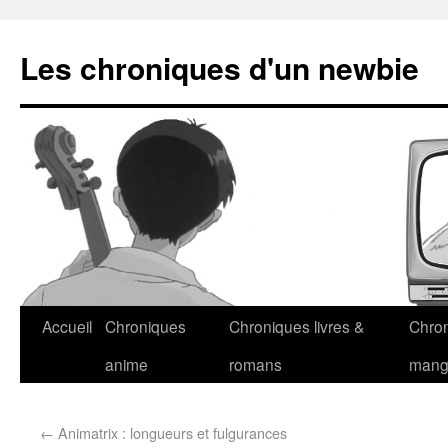
Les chroniques d'un newbie
Accueil
Chroniques
Chroniques livres &
Chro
anime
romans
man
←
Animatrix : longueurs et fulgurances