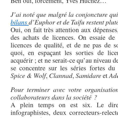
Ben oui, forcément, Yves Huchez…
J’ai noté que malgré la conjoncture qui 
bilans
d’Euphor et de Taifu restent plut
Oui, on fait très attention aux dépens
des achats de licences. On essaie de
licences de qualité, et de ne pas de s
quoi, en espaçant les sorties de lic
acquérir ; et ne serait-ce qu’au niveau 
se concentre sur les séries fortes d
Spice & Wolf
,
Clannad
,
Samidare
et
Ad
Pour terminer avec votre organisatio
collaborateurs dans la société ?
A plein temps on est six. Le direc
infographistes, deux correcteurs-rele