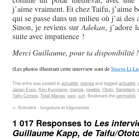
j’aime vraiment. Et chez Taifu, j’aime
qui se passe dans un milieu où j’ai des af
Sinon, je reviens sur
Adekan
, j’adore l
suite avec impatience !
Merci Guillaume, pour ta disponibilité !
(Les photos illustrant cette interview sont de
Steeve Li L
This entry was posted in
actualité
,
manga
and tagged
actualité
,
Japan Expo
,
Ken Kurogane
,
manga
,
newbie
,
Ototo
,
Samidare
,
Taifu Comics
,
Total Manga
,
yaoi
,
yuri
. Bookmark the
permalink
.
←
Animatrix : longueurs et fulgurances
1 017 Responses to
Les interv
Guillaume Kapp, de Taifu/Otot