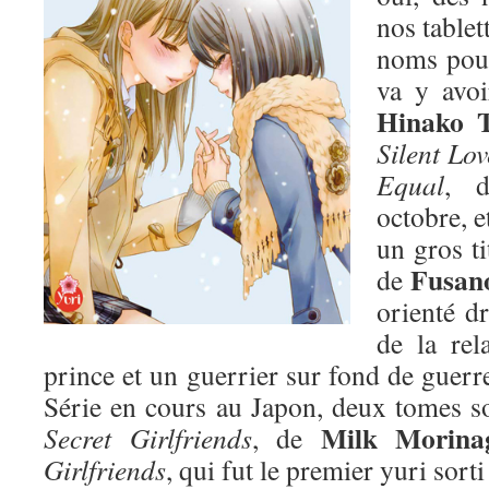
nos tablet
noms pour
va y avoi
Hinako 
Silent Lov
Equal
, d
octobre, e
un gros ti
Fusano
de
orienté dr
de la rel
prince et un guerrier sur fond de guer
Série en cours au Japon, deux tomes sor
Milk Morina
Secret Girlfriends
, de
Girlfriends
, qui fut le premier yuri sorti