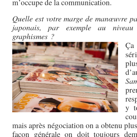
m’occupe de la communication.
Quelle est votre marge de manœuvre pa
japonais, par exemple au niveau
graphismes ?
Ça
sér
pl
d’
Sam
pre
res
y t
co
mais après négociation on a obtenu plus
façon générale on doit toujours dem