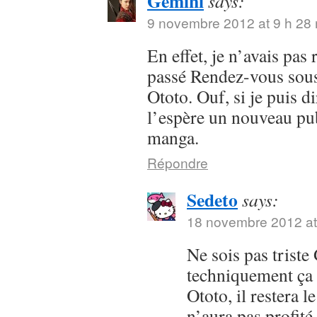
Gemini
says:
9 novembre 2012 at 9 h 28
En effet, je n’avais pas
passé Rendez-vous sous 
Ototo. Ouf, si je puis dir
l’espère un nouveau pub
manga.
Répondre
Sedeto
says:
18 novembre 2012 at
Ne sois pas trist
techniquement ça 
Ototo, il restera l
n’aura pas profit