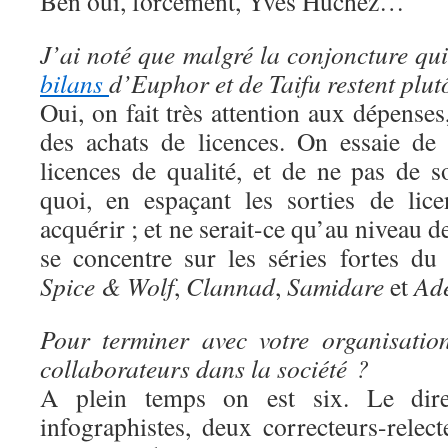
Ben oui, forcément, Yves Huchez…
J’ai noté que malgré la conjoncture qui 
bilans
d’Euphor et de Taifu restent plut
Oui, on fait très attention aux dépens
des achats de licences. On essaie de
licences de qualité, et de ne pas de s
quoi, en espaçant les sorties de lic
acquérir ; et ne serait-ce qu’au niveau 
se concentre sur les séries fortes d
Spice & Wolf
,
Clannad
,
Samidare
et
Ad
Pour terminer avec votre organisatio
collaborateurs dans la société ?
A plein temps on est six. Le direc
infographistes, deux correcteurs-rele