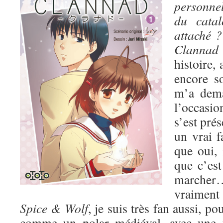
personnel
du catal
attaché ?
Clann
histoire, 
encore s
m’a dem
l’occasio
s’est pré
un vrai 
que oui, i
que c’est
march
vraiment 
Spice & Wolf
, je suis très fan aussi, po
comme un polar médiéval, avec une t