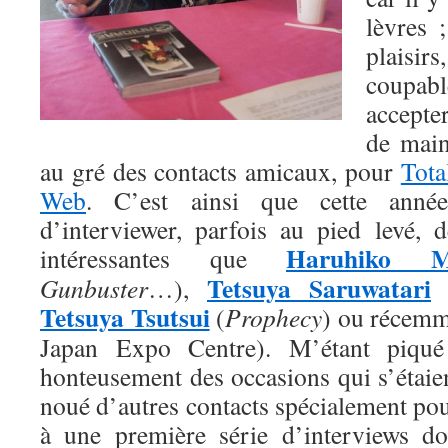
lèvres 
plais
coupabl
accepte
de main
au gré des contacts amicaux, pour
Tot
Web
. C’est ainsi que cette année
d’interviewer, parfois au pied levé, d
Haruhiko M
intéressantes que
Tetsuya Saruwatari
Gunbuster
…),
Tetsuya Tsutsui
(
Prophecy
) ou récem
Japan Expo Centre). M’étant piqué 
honteusement des occasions qui s’étaient
noué d’autres contacts spécialement pour
à une première série d’interviews do