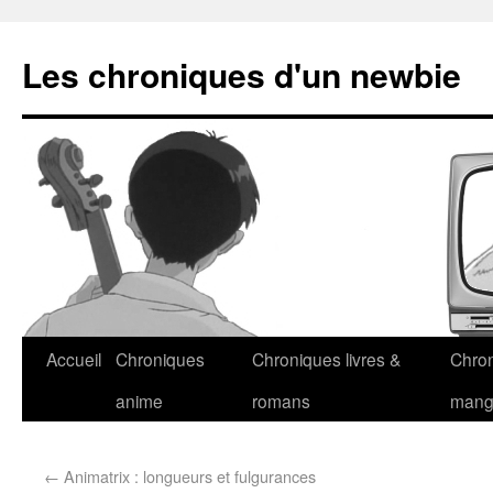
Les chroniques d'un newbie
Accueil
Chroniques
Chroniques livres &
Chro
anime
romans
man
←
Animatrix : longueurs et fulgurances