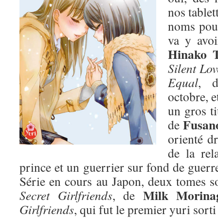
nos tablet
noms pour
va y avoi
Hinako 
Silent Lov
Equal
, d
octobre, e
un gros ti
Fusano
de
orienté dr
de la rel
prince et un guerrier sur fond de guer
Série en cours au Japon, deux tomes sor
Milk Morina
Secret Girlfriends
, de
Girlfriends
, qui fut le premier yuri sorti