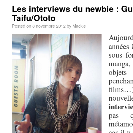
Les interviews du newbie : Gu
Taifu/Ototo
Posted on
8 novembre 2012
by
Mackie
Aujour
années à
sous fo
manga,
objets
penchan
films…)
nouvell
interv
pas 
métamor
car il y