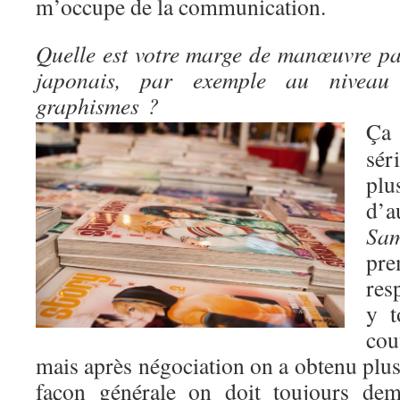
m’occupe de la communication.
Quelle est votre marge de manœuvre pa
japonais, par exemple au niveau
graphismes ?
Ça
sér
pl
d’
Sam
pre
res
y t
co
mais après négociation on a obtenu plus
façon générale on doit toujours dem