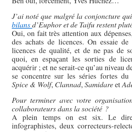
Ben oui, forcément, Yves Huchez…
J’ai noté que malgré la conjoncture qui 
bilans
d’Euphor et de Taifu restent plut
Oui, on fait très attention aux dépens
des achats de licences. On essaie de
licences de qualité, et de ne pas de s
quoi, en espaçant les sorties de lic
acquérir ; et ne serait-ce qu’au niveau 
se concentre sur les séries fortes d
Spice & Wolf
,
Clannad
,
Samidare
et
Ad
Pour terminer avec votre organisatio
collaborateurs dans la société ?
A plein temps on est six. Le direc
infographistes, deux correcteurs-rele