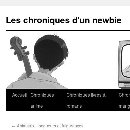
Les chroniques d'un newbie
Accueil
Chroniques
Chroniques livres &
Chro
anime
romans
man
←
Animatrix : longueurs et fulgurances