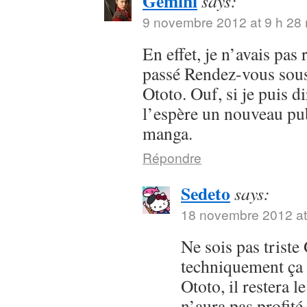
Gemini
says:
9 novembre 2012 at 9 h 28
En effet, je n’avais pas
passé Rendez-vous sous 
Ototo. Ouf, si je puis dir
l’espère un nouveau pub
manga.
Répondre
Sedeto
says:
18 novembre 2012 at
Ne sois pas trist
techniquement ça 
Ototo, il restera l
n’aura pas profit