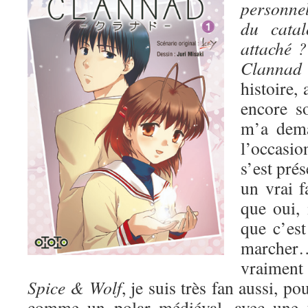
personnel
du catal
attaché ?
Clann
histoire, 
encore s
m’a dem
l’occasio
s’est pré
un vrai 
que oui, i
que c’est
march
vraiment 
Spice & Wolf
, je suis très fan aussi, po
comme un polar médiéval, avec une t