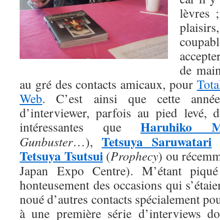
lèvres 
plais
coupabl
accepte
de main
au gré des contacts amicaux, pour
Tot
Web
. C’est ainsi que cette année
d’interviewer, parfois au pied levé, d
Haruhiko M
intéressantes que
Tetsuya Saruwatari
Gunbuster
…),
Tetsuya Tsutsui
(
Prophecy
) ou récem
Japan Expo Centre). M’étant piqué 
honteusement des occasions qui s’étaient
noué d’autres contacts spécialement pour
à une première série d’interviews do