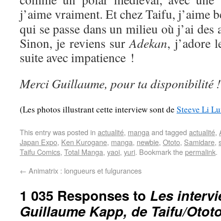
j’aime vraiment. Et chez Taifu, j’aime
qui se passe dans un milieu où j’ai des af
Sinon, je reviens sur
Adekan
, j’adore l
suite avec impatience !
Merci Guillaume, pour ta disponibilité !
(Les photos illustrant cette interview sont de
Steeve Li L
This entry was posted in
actualité
,
manga
and tagged
actualité
,
Japan Expo
,
Ken Kurogane
,
manga
,
newbie
,
Ototo
,
Samidare
,
Taifu Comics
,
Total Manga
,
yaoi
,
yuri
. Bookmark the
permalink
.
←
Animatrix : longueurs et fulgurances
1 035 Responses to
Les interv
Guillaume Kapp, de Taifu/Otot