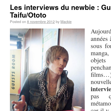
Les interviews du newbie : Gu
Taifu/Ototo
Posted on
8 novembre 2012
by
Mackie
Aujour
années à
sous fo
manga,
objets
penchan
films…)
nouvell
interv
pas 
métamor
car il y