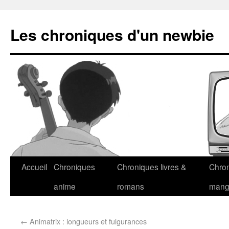
Les chroniques d'un newbie
Accueil
Chroniques
Chroniques livres &
Chro
anime
romans
man
←
Animatrix : longueurs et fulgurances