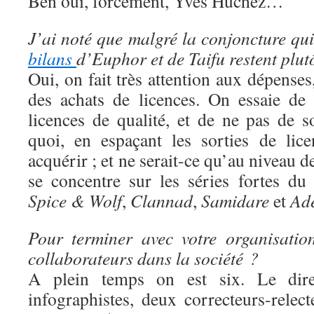
Ben oui, forcément, Yves Huchez…
J’ai noté que malgré la conjoncture qui 
bilans
d’Euphor et de Taifu restent plut
Oui, on fait très attention aux dépens
des achats de licences. On essaie de
licences de qualité, et de ne pas de s
quoi, en espaçant les sorties de lic
acquérir ; et ne serait-ce qu’au niveau 
se concentre sur les séries fortes d
Spice & Wolf
,
Clannad
,
Samidare
et
Ad
Pour terminer avec votre organisatio
collaborateurs dans la société ?
A plein temps on est six. Le direc
infographistes, deux correcteurs-rele