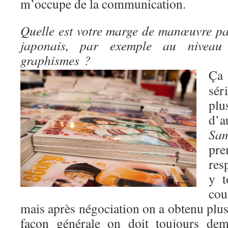
m’occupe de la communication.
Quelle est votre marge de manœuvre pa
japonais, par exemple au niveau
graphismes ?
Ça
sér
pl
d’
Sam
pre
res
y t
co
mais après négociation on a obtenu plus
façon générale on doit toujours dem