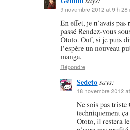
Gemini
says:
9 novembre 2012 at 9 h 28
En effet, je n’avais pas
passé Rendez-vous sous 
Ototo. Ouf, si je puis dir
l’espère un nouveau pub
manga.
Répondre
Sedeto
says:
18 novembre 2012 at
Ne sois pas trist
techniquement ça 
Ototo, il restera l
n’aura pas profit