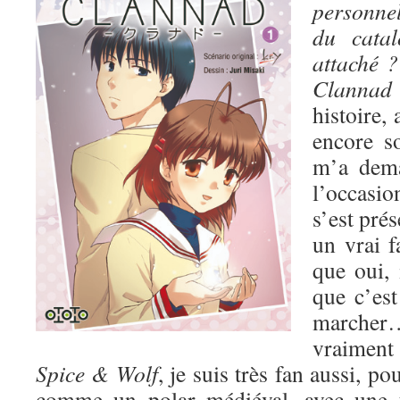
personnel
du catal
attaché ?
Clann
histoire, 
encore s
m’a dem
l’occasio
s’est pré
un vrai 
que oui, i
que c’est
march
vraiment 
Spice & Wolf
, je suis très fan aussi, po
comme un polar médiéval, avec une t