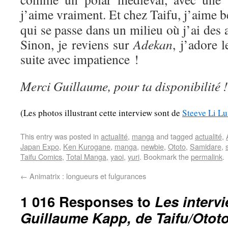
j’aime vraiment. Et chez Taifu, j’aime
qui se passe dans un milieu où j’ai des af
Sinon, je reviens sur
Adekan
, j’adore l
suite avec impatience !
Merci Guillaume, pour ta disponibilité !
(Les photos illustrant cette interview sont de
Steeve Li L
This entry was posted in
actualité
,
manga
and tagged
actualité
,
Japan Expo
,
Ken Kurogane
,
manga
,
newbie
,
Ototo
,
Samidare
,
Taifu Comics
,
Total Manga
,
yaoi
,
yuri
. Bookmark the
permalink
.
←
Animatrix : longueurs et fulgurances
1 016 Responses to
Les interv
Guillaume Kapp, de Taifu/Otot