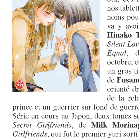
nos tablet
noms pour
va y avoi
Hinako 
Silent Lov
Equal
, d
octobre, e
un gros ti
Fusano
de
orienté dr
de la rel
prince et un guerrier sur fond de guer
Série en cours au Japon, deux tomes sor
Milk Morina
Secret Girlfriends
, de
Girlfriends
, qui fut le premier yuri sorti