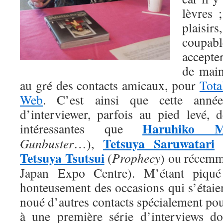
lèvres 
plais
coupabl
accepte
de main
au gré des contacts amicaux, pour
Tot
Web
. C’est ainsi que cette année
d’interviewer, parfois au pied levé, d
Haruhiko M
intéressantes que
Tetsuya Saruwatari
Gunbuster
…),
Tetsuya Tsutsui
(
Prophecy
) ou récem
Japan Expo Centre). M’étant piqué 
honteusement des occasions qui s’étaient
noué d’autres contacts spécialement pour
à une première série d’interviews do