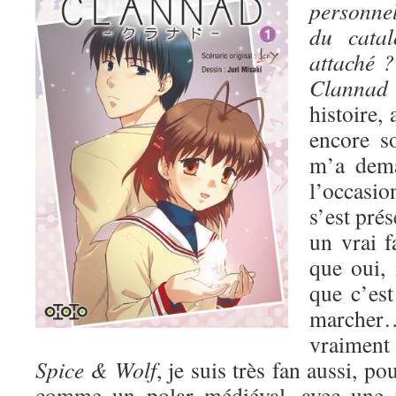
personnel
du catal
attaché ?
Clann
histoire, 
encore s
m’a dem
l’occasio
s’est pré
un vrai 
que oui, i
que c’est
march
vraiment 
Spice & Wolf
, je suis très fan aussi, po
comme un polar médiéval, avec une t