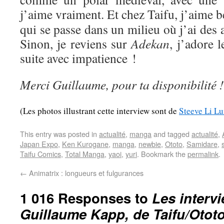
j’aime vraiment. Et chez Taifu, j’aime
qui se passe dans un milieu où j’ai des af
Sinon, je reviens sur
Adekan
, j’adore l
suite avec impatience !
Merci Guillaume, pour ta disponibilité !
(Les photos illustrant cette interview sont de
Steeve Li L
This entry was posted in
actualité
,
manga
and tagged
actualité
,
Japan Expo
,
Ken Kurogane
,
manga
,
newbie
,
Ototo
,
Samidare
,
Taifu Comics
,
Total Manga
,
yaoi
,
yuri
. Bookmark the
permalink
.
←
Animatrix : longueurs et fulgurances
1 016 Responses to
Les interv
Guillaume Kapp, de Taifu/Otot