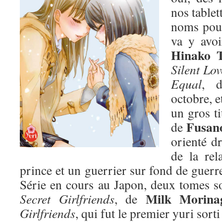
nos tablet
noms pour
va y avoi
Hinako 
Silent Lov
Equal
, d
octobre, e
un gros ti
Fusano
de
orienté dr
de la rel
prince et un guerrier sur fond de guer
Série en cours au Japon, deux tomes sor
Milk Morina
Secret Girlfriends
, de
Girlfriends
, qui fut le premier yuri sorti