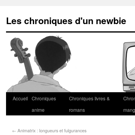
Les chroniques d'un newbie
Accueil
Chroniques
Chroniques livres &
Chro
anime
romans
man
←
Animatrix : longueurs et fulgurances