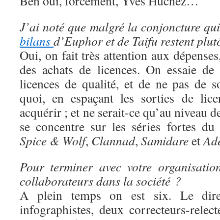
Ben oui, forcément, Yves Huchez…
J’ai noté que malgré la conjoncture qui 
bilans
d’Euphor et de Taifu restent plut
Oui, on fait très attention aux dépens
des achats de licences. On essaie de
licences de qualité, et de ne pas de s
quoi, en espaçant les sorties de lic
acquérir ; et ne serait-ce qu’au niveau 
se concentre sur les séries fortes d
Spice & Wolf
,
Clannad
,
Samidare
et
Ad
Pour terminer avec votre organisatio
collaborateurs dans la société ?
A plein temps on est six. Le direc
infographistes, deux correcteurs-rele