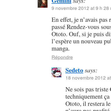
Gemini
says:
9 novembre 2012 at 9 h 28
En effet, je n’avais pas
passé Rendez-vous sous 
Ototo. Ouf, si je puis dir
l’espère un nouveau pub
manga.
Répondre
Sedeto
says:
18 novembre 2012 at
Ne sois pas trist
techniquement ça 
Ototo, il restera l
n’aura pas profit