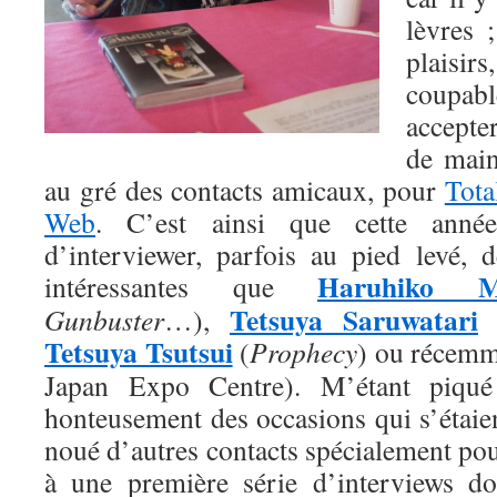
lèvres 
plais
coupabl
accepte
de main
au gré des contacts amicaux, pour
Tot
Web
. C’est ainsi que cette année
d’interviewer, parfois au pied levé, d
Haruhiko M
intéressantes que
Tetsuya Saruwatari
Gunbuster
…),
Tetsuya Tsutsui
(
Prophecy
) ou récem
Japan Expo Centre). M’étant piqué 
honteusement des occasions qui s’étaient
noué d’autres contacts spécialement pour
à une première série d’interviews do