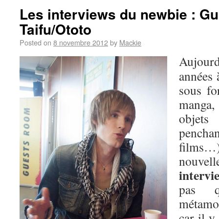
Les interviews du newbie : Gu
Taifu/Ototo
Posted on
8 novembre 2012
by
Mackie
Aujour
années à
sous fo
manga,
objets
penchan
films…)
nouvell
interv
pas 
métamor
car il y