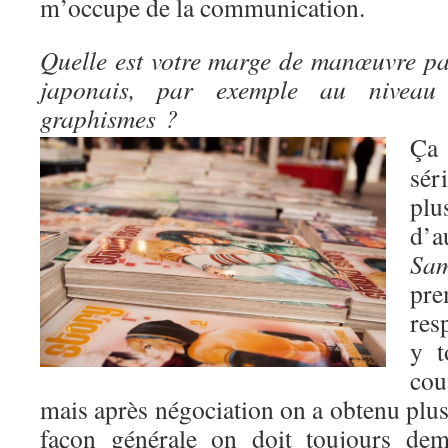
m’occupe de la communication.
Quelle est votre marge de manœuvre pa
japonais, par exemple au niveau
graphismes ?
Ça
sér
pl
d’
Sam
pre
res
y t
co
mais après négociation on a obtenu plus
façon générale on doit toujours dem