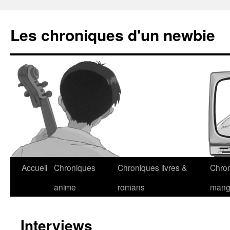
Les chroniques d'un newbie
Accueil
Chroniques
Chroniques livres &
Chro
anime
romans
man
Interviews