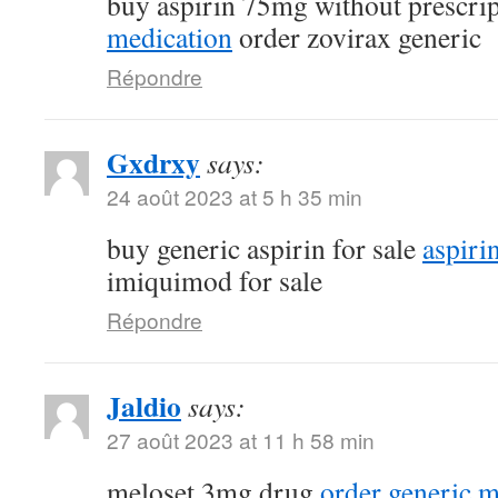
buy aspirin 75mg without prescri
medication
order zovirax generic
Répondre
Gxdrxy
says:
24 août 2023 at 5 h 35 min
buy generic aspirin for sale
aspiri
imiquimod for sale
Répondre
Jaldio
says:
27 août 2023 at 11 h 58 min
meloset 3mg drug
order generic 