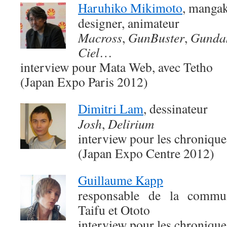
Haruhiko Mikimoto
, mangaka
designer, animateur
Macross
,
GunBuster
,
Gunda
Ciel
…
interview pour Mata Web, avec Tetho
(Japan Expo Paris 2012)
Dimitri Lam
, dessinateur
Josh
,
Delirium
interview pour les chroniqu
(Japan Expo Centre 2012)
Guillaume Kapp
responsable de la commun
Taifu et Ototo
interview pour les chroniqu