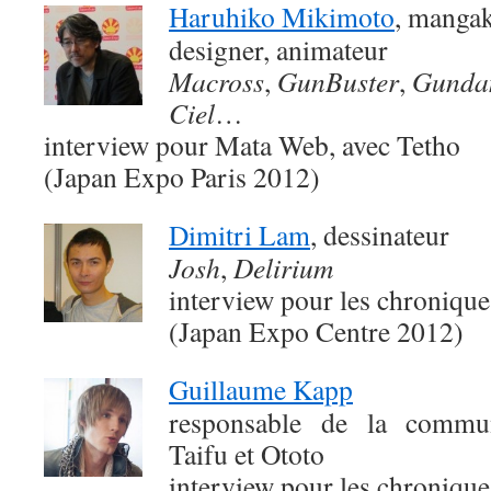
Haruhiko Mikimoto
, mangaka
designer, animateur
Macross
,
GunBuster
,
Gunda
Ciel
…
interview pour Mata Web, avec Tetho
(Japan Expo Paris 2012)
Dimitri Lam
, dessinateur
Josh
,
Delirium
interview pour les chroniqu
(Japan Expo Centre 2012)
Guillaume Kapp
responsable de la commun
Taifu et Ototo
interview pour les chroniqu