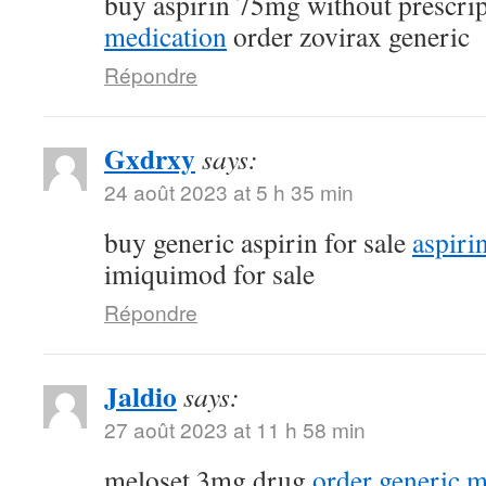
buy aspirin 75mg without prescri
medication
order zovirax generic
Répondre
Gxdrxy
says:
24 août 2023 at 5 h 35 min
buy generic aspirin for sale
aspiri
imiquimod for sale
Répondre
Jaldio
says:
27 août 2023 at 11 h 58 min
meloset 3mg drug
order generic 