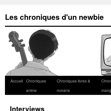
Les chroniques d'un newbie
Accueil
Chroniques
Chroniques livres &
Chro
anime
romans
man
Interviews