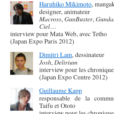
Haruhiko Mikimoto
, mangaka
designer, animateur
Macross
,
GunBuster
,
Gunda
Ciel
…
interview pour Mata Web, avec Tetho
(Japan Expo Paris 2012)
Dimitri Lam
, dessinateur
Josh
,
Delirium
interview pour les chroniqu
(Japan Expo Centre 2012)
Guillaume Kapp
responsable de la commun
Taifu et Ototo
interview pour les chroniqu