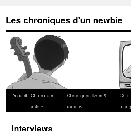
Les chroniques d'un newbie
Accueil
Chroniques
Chroniques livres &
Chro
anime
romans
man
Interviews