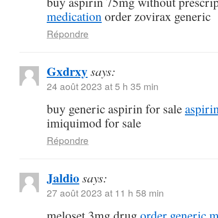
buy aspirin 75mg without prescri
medication
order zovirax generic
Répondre
Gxdrxy
says:
24 août 2023 at 5 h 35 min
buy generic aspirin for sale
aspiri
imiquimod for sale
Répondre
Jaldio
says:
27 août 2023 at 11 h 58 min
meloset 3mg drug
order generic 