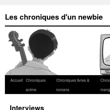
Les chroniques d'un newbie
Accueil
Chroniques
Chroniques livres &
Chro
anime
romans
man
Interviews