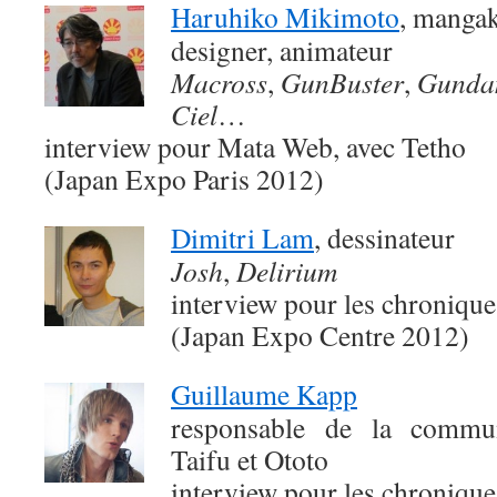
Haruhiko Mikimoto
, mangaka
designer, animateur
Macross
,
GunBuster
,
Gunda
Ciel
…
interview pour Mata Web, avec Tetho
(Japan Expo Paris 2012)
Dimitri Lam
, dessinateur
Josh
,
Delirium
interview pour les chroniqu
(Japan Expo Centre 2012)
Guillaume Kapp
responsable de la commun
Taifu et Ototo
interview pour les chroniqu