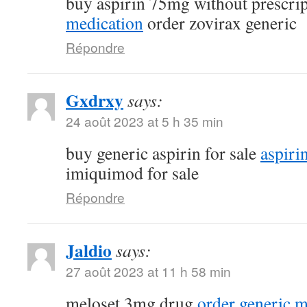
buy aspirin 75mg without prescri
medication
order zovirax generic
Répondre
Gxdrxy
says:
24 août 2023 at 5 h 35 min
buy generic aspirin for sale
aspiri
imiquimod for sale
Répondre
Jaldio
says:
27 août 2023 at 11 h 58 min
meloset 3mg drug
order generic 