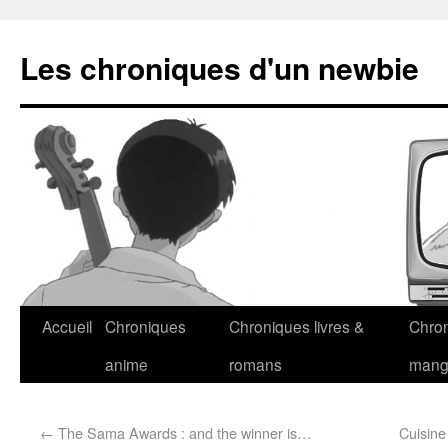
Les chroniques d'un newbie
Accueil
Chroniques
Chroniques livres &
Chro
anime
romans
man
←
The Sama Awards : and the winner is…
Cuisine 