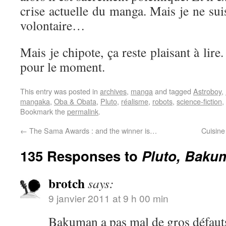
crise actuelle du manga. Mais je ne suis
volontaire…
Mais je chipote, ça reste plaisant à lire
pour le moment.
This entry was posted in
archives
,
manga
and tagged
Astroboy
,
mangaka
,
Oba & Obata
,
Pluto
,
réalisme
,
robots
,
science-fiction
,
Bookmark the
permalink
.
←
The Sama Awards : and the winner is…
Cuisine 
135 Responses to
Pluto, Baku
brotch
says:
9 janvier 2011 at 9 h 00 min
Bakuman a pas mal de gros défauts