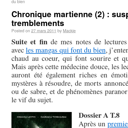
du bien
Chronique martienne (2) : sus
tremblements
Posted on
27 mars 2011
by
Mackie
Suite et fin
de mes notes de lectures
avec
les mangas qui font du bien
, j’ente
chaud au coeur, qui font sourire et q
Mais après cette médecine douce, les l
auront été également riches en émoti
mystères à résoudre, de morts annonc
ou de sabre, et de phénomènes parano
le vif du sujet.
Dossier A T.8
Après un
premier