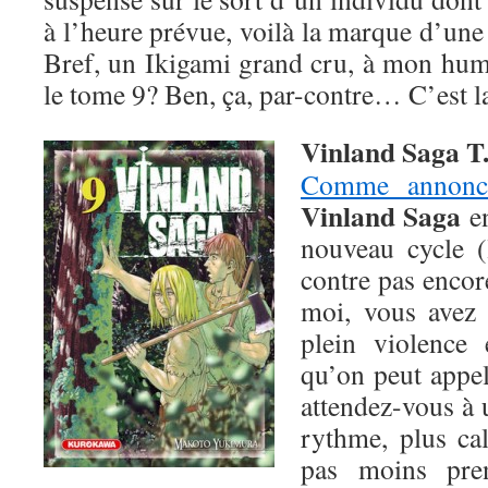
à l’heure prévue, voilà la marque d’un
Bref, un Ikigami grand cru, à mon hum
le tome 9? Ben, ça, par-contre… C’est l
Vinland Saga T
Comme annonc
Vinland Saga
en
nouveau cycle (
contre pas enco
moi, vous avez 
plein violence
qu’on peut appe
attendez-vous à
rythme, plus ca
pas moins pren