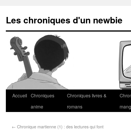
Les chroniques d'un newbie
Accueil
Chroniques
Chroniques livres &
Chro
anime
romans
man
←
Chronique martienne (1) : des lectures qui font