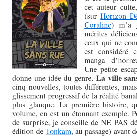
cet auteur cult
(sur
Horizon D
Coraline
) m’a 
mérites délicie
ceux qui ne conn
est considéré
manga d’horreu
Une petite esca
La ville san
donne une idée du genre.
cinq nouvelles, toutes différentes, m
glissement progressif de la réalité bana
plus glauque. La première histoire,
volume, en est un étonnant exemple. Po
de surprise, je conseille de NE PAS dé
édition de
Tonkam
, au passage) avant d