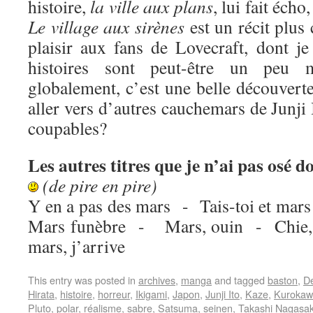
histoire,
la ville aux plans
, lui fait éch
Le village aux sirènes
est un récit plus 
plaisir aux fans de Lovecraft, dont je
histoires sont peut-être un peu m
globalement, c’est une belle découverte,
aller vers d’autres cauchemars de Junji
coupables?
Les autres titres que je n’ai pas osé d
(de pire en pire)
Y en a pas des mars - Tais-toi et ma
Mars funèbre - Mars, ouin - Chie, 
mars, j’arrive
This entry was posted in
archives
,
manga
and tagged
baston
,
De
Hirata
,
histoire
,
horreur
,
Ikigami
,
Japon
,
Junji Ito
,
Kaze
,
Kurokaw
Pluto
,
polar
,
réalisme
,
sabre
,
Satsuma
,
seinen
,
Takashi Nagasak