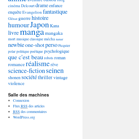
drame
enfance
cinéma
Delcourt
fantastique
enquête
Evangelion
histoire
guerre
Glénat
Japon
humour
Kana
manga
livre
mangaka
mécha
mort
musique classique
nanar
newbie
perso
one-shot
Picquier
psychologique
poétique
polar
politique
que c'est beau
roman
robots
réalisme
romance
rêve
seinen
science-fiction
société
thriller
vintage
shonen
violence
Salle des machines
Connexion
Flux
RSS
des articles
RSS
des commentaires
WordPress.org