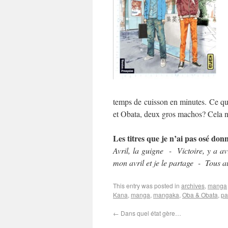
temps de cuisson en minutes. Ce qu
et Obata, deux gros machos? Cela n
Les titres que je n’ai pas osé donne
Avril, la guigne - Victoire, y a a
mon avril et je le partage - Tous au
This entry was posted in
archives
,
manga
Kana
,
manga
,
mangaka
,
Oba & Obata
,
pa
←
Dans quel état gère…