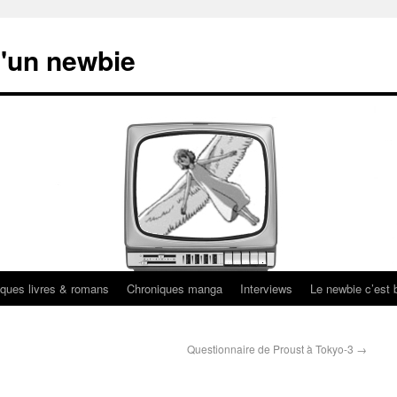
'un newbie
ques livres & romans
Chroniques manga
Interviews
Le newbie c’est b
Questionnaire de Proust à Tokyo-3
→