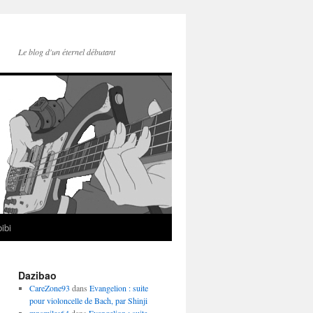
Le blog d'un éternel débutant
ibi
Dazibao
CareZone93
dans
Evangelion : suite
pour violoncelle de Bach, par Shinji