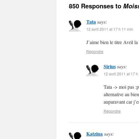
850 Responses to
Moiss
Tata
says:
12 avril 2011 at 17 h 11 min
J’aime bien le titre Avril l
Répondre
Sirius
says:
12 avril 2011 at 17 h
Tata -> moi pas :
alternative au bie
auparavant car j’e
Répondre
Katzina
says: