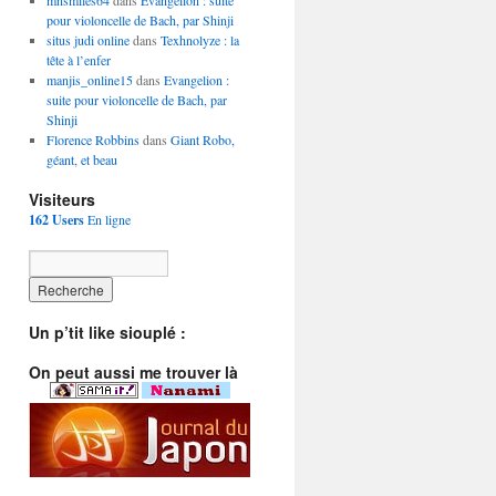
mnsmiles64
dans
Evangelion : suite
pour violoncelle de Bach, par Shinji
situs judi online
dans
Texhnolyze : la
tête à l’enfer
manjis_online15
dans
Evangelion :
suite pour violoncelle de Bach, par
Shinji
Florence Robbins
dans
Giant Robo,
géant, et beau
Visiteurs
162 Users
En ligne
Un p’tit like siouplé :
On peut aussi me trouver là