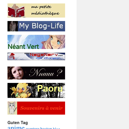
Guten Tag
anime
baston
aventure
blog