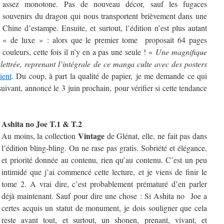
assez monotone. Pas de nouveau décor, sauf les fugaces
souvenirs du dragon qui nous transportent brièvement dans une
Chine d’estampe. Ensuite, et surtout, l’édition n’est plus autant
« de luxe » : alors que le premier tome proposait 64 pages
couleurs, cette fois il n’y en a pas une seule ! «
Une magnifique
elettrée, reprenant l’intégrale de ce manga culte avec des posters
ient
. Du coup, à part la qualité de papier, je me demande ce qui
suivant, annoncé le 3 juin prochain, pour vérifier si cette tendance
Ashita no Joe T.1 & T.2
Vintage
Au moins, la collection
de Glénat, elle, ne fait pas dans
l’édition bling-bling. On ne rase pas gratis. Sobriété et élégance,
et priorité donnée au contenu, rien qu’au contenu. C’est un peu
intimidé que j’ai commencé cette lecture, et je viens de finir le
tome 2. A vrai dire, c’est probablement prématuré d’en parler
déjà maintenant. Sauf pour dire une chose : Si Ashita no Joe a
certes acquis un statut de monument, je dois souligner que cela
reste avant tout, et surtout, un shonen, prenant, vivant, et