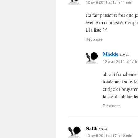
12 avril 2011 at 17 h 11 min
Ca fait plusieurs fois que j
éveillé ma curiosité. Ce qu
à la liste ^^.
Répondre
Mackie
says:
12 avril 2011 at 17 h
ah oui franchement 
totalement sous le
et rigoler bruyam
laissent habituell
Répondre
Natth
says:
13 avril 2011 at 17 h 12 min