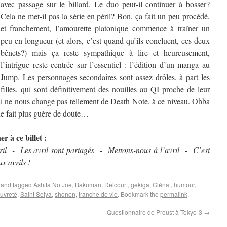
avec passage sur le billard. Le duo peut-il continuer à bosser?
Cela ne met-il pas la série en péril? Bon, ça fait un peu procédé,
et franchement, l’amourette platonique commence à traîner un
peu en longueur (et alors, c’est quand qu’ils concluent, ces deux
bênets?) mais ça reste sympathique à lire et heureusement,
l’intrigue reste centrée sur l’essentiel : l’édition d’un manga au
Jump. Les personnages secondaires sont assez drôles, à part les
filles, qui sont définitivement des nouilles au QI proche de leur
i ne nous change pas tellement de Death Note, à ce niveau. Ohba
e fait plus guère de doute…
r à ce billet :
vril - Les avril sont partagés - Mettons-nous à l’avril - C’est
x avrils !
and tagged
Ashita No Joe
,
Bakuman
,
Delcourt
,
gekiga
,
Glénat
,
humour
,
uvreté
,
Saint Seiya
,
shonen
,
tranche de vie
. Bookmark the
permalink
.
Questionnaire de Proust à Tokyo-3
→