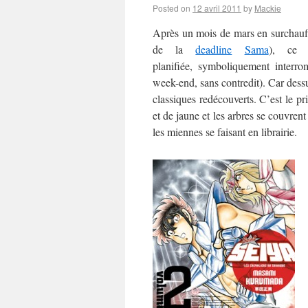
Posted on
12 avril 2011
by
Mackie
Après un mois de mars en surchauffe 
de la
deadline
Sama
), ce d
planifiée, symboliquement interrom
week-end, sans contredit). Car des
classiques redécouverts. C’est le p
et de jaune et les arbres se couvren
les miennes se faisant en librairie.