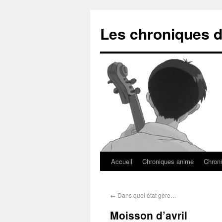
Les chroniques d
Accueil
Chroniques anime
Chroni
←
Dans quel état gère…
Moisson d’avril