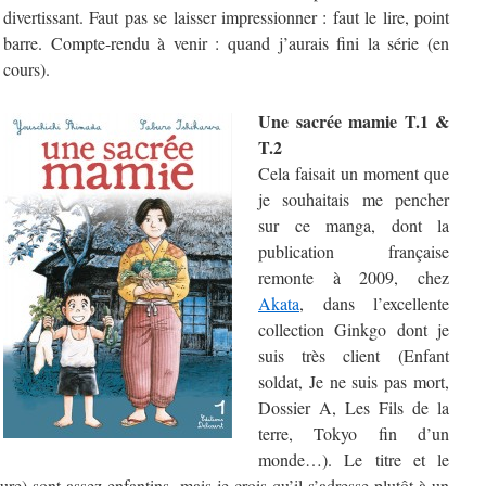
divertissant. Faut pas se laisser impressionner : faut le lire, point
barre. Compte-rendu à venir : quand j’aurais fini la série (en
cours).
Une sacrée mamie T.1 &
T.2
Cela faisait un moment que
je souhaitais me pencher
sur ce manga, dont la
publication française
remonte à 2009, chez
Akata
, dans l’excellente
collection Ginkgo dont je
suis très client (Enfant
soldat, Je ne suis pas mort,
Dossier A, Les Fils de la
terre, Tokyo fin d’un
monde…). Le titre et le
ure) sont assez enfantins, mais je crois qu’il s’adresse plutôt à un