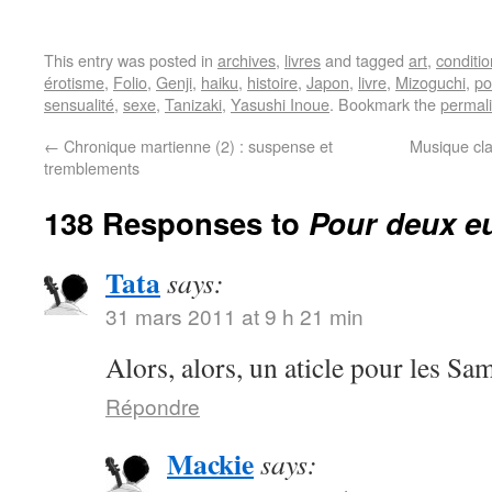
This entry was posted in
archives
,
livres
and tagged
art
,
conditi
érotisme
,
Folio
,
Genji
,
haiku
,
histoire
,
Japon
,
livre
,
Mizoguchi
,
po
sensualité
,
sexe
,
Tanizaki
,
Yasushi Inoue
. Bookmark the
permal
←
Chronique martienne (2) : suspense et
Musique cla
tremblements
138 Responses to
Pour deux eu
Tata
says:
31 mars 2011 at 9 h 21 min
Alors, alors, un aticle pour les S
Répondre
Mackie
says: