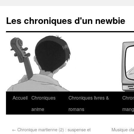
Les chroniques d'un newbie
Accueil
Chroniques
Chroniques livres &
Chro
anime
romans
man
←
Chronique martienne (2) : suspense et
Musique cla