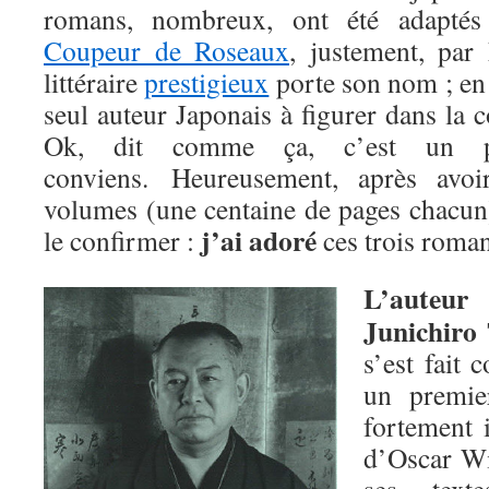
romans, nombreux, ont été adapté
Coupeur de Roseaux
, justement, par
littéraire
prestigieux
porte son nom ; en 
seul auteur Japonais à figurer dans la c
Ok, dit comme ça, c’est un pe
conviens. Heureusement, après avoir
volumes (une centaine de pages chacun)
j’ai adoré
le confirmer :
ces trois roman
L’auteur
Junichiro 
s’est fait 
un premie
fortement 
d’Oscar Wil
ses text