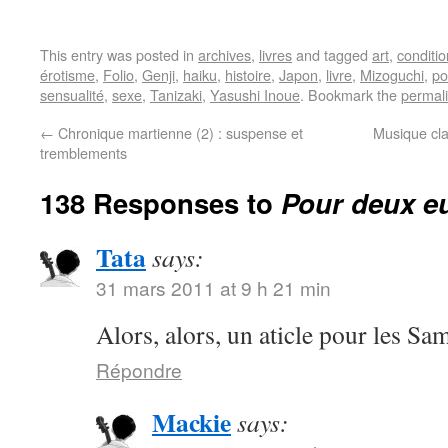
This entry was posted in
archives
,
livres
and tagged
art
,
conditi
érotisme
,
Folio
,
Genji
,
haiku
,
histoire
,
Japon
,
livre
,
Mizoguchi
,
po
sensualité
,
sexe
,
Tanizaki
,
Yasushi Inoue
. Bookmark the
permal
←
Chronique martienne (2) : suspense et
Musique cla
tremblements
138 Responses to
Pour deux eu
Tata
says:
31 mars 2011 at 9 h 21 min
Alors, alors, un aticle pour les S
Répondre
Mackie
says: