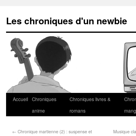
Les chroniques d'un newbie
Accueil
Chroniques
Chroniques livres &
Chro
anime
romans
man
←
Chronique martienne (2) : suspense et
Musique cla