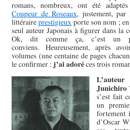
romans, nombreux, ont été adapté
Coupeur de Roseaux
, justement, par
littéraire
prestigieux
porte son nom ; en 
seul auteur Japonais à figurer dans la c
Ok, dit comme ça, c’est un pe
conviens. Heureusement, après avoir
volumes (une centaine de pages chacun)
j’ai adoré
le confirmer :
ces trois roman
L’auteur
Junichiro 
s’est fait 
un premie
fortement 
d’Oscar Wil
ses text