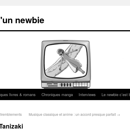
'un newbie
ques livres & romans
Chroniques manga
Interviews
Le newbie c’est b
 tremblements
Musique classique et anime : un accord presque parfait
→
Tanizaki