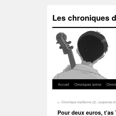
Les chroniques d
Accueil
Chroniques anime
Chroni
←
Chronique martienne (2) : suspense et
Pour deux euros, t’as 