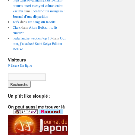
https://piskovaninavse.cz/srovnani-
bonusu-mezi-ruznymi-zahranicnimi-
kasiny/
dans
L’enfer d’un mangaka :
Journal d’une disparition
Kirk
dans
Du sang sur la toile
Clark
dans
Alors Belka… tu lis
encore?
nederlandse wedden top 10
dans
Oui,
bon, j’ai acheté Saint Seiya Edition
Deluxe.
Visiteurs
0 Users
En ligne
Un p’tit like siouplé :
On peut aussi me trouver là