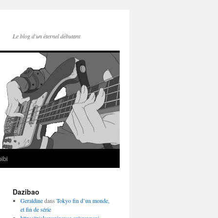
Le blog d'un éternel débutant
ibi
Dazibao
Geraldine
dans
Tokyo fin d’un monde,
et fin de série