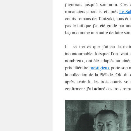
j’ignorais jusqu’à son nom. Ces 
romanciers japonais, et après
Le Sa
courts romans de Tanizaki, tous éd
pas le fait que j’ai été guidé par u
façon comme une autre de faire son
Il se trouve que j’ai eu la main
incontournable lorsque l’on veut 
nombreux, ont été adaptés au cin
prix littéraire
prestigieux
porte son n
la collection de la Pléïade. Ok, di
après avoir lu les trois courts v
j’ai adoré
confirmer :
ces trois rom