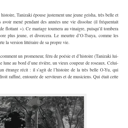
te histoire, Tanizaki épouse justement une jeune geisha, très belle et
s avoir mené pendant des années une vie dissolue (il fréquentait
e flottant »). Ce mariage tournera au vinaigre, puisqu’il tombera
ore plus jeune, et divorcera. Le meurtre d’O-Tsuya, comme les
te la version littéraire de sa propre vie.
comment un promeneur, féru de poésie et d’histoire (Tanizaki lui-
e lune au bord d’une rivière, un vieux coupeur de roseaux. Celui-
 étrange récit : il s’agit de l’histoire de la très belle O-Yu, qui
roit raffiné, entourée de serviteurs et de musiciens. Qui était cette