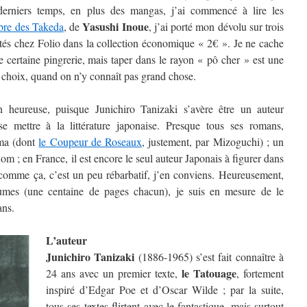
derniers temps, en plus des mangas, j’ai commencé à lire les
Yasushi Inoue
bre des Takeda
, de
, j’ai porté mon dévolu sur trois
ités chez Folio dans la collection économique « 2€ ». Je ne cache
ne certaine pingrerie, mais taper dans le rayon « pô cher » est une
 choix, quand on n’y connaît pas grand chose.
 heureuse, puisque Junichiro Tanizaki s’avère être un auteur
se mettre à la littérature japonaise. Presque tous ses romans,
éma (dont
le Coupeur de Roseaux
, justement, par Mizoguchi) ; un
om ; en France, il est encore le seul auteur Japonais à figurer dans
t comme ça, c’est un peu rébarbatif, j’en conviens. Heureusement,
olumes (une centaine de pages chacun), je suis en mesure de le
ans.
L’auteur
Junichiro Tanizaki
(1886-1965) s’est fait connaître à
le Tatouage
24 ans avec un premier texte,
, fortement
inspiré d’Edgar Poe et d’Oscar Wilde ; par la suite,
tous ses textes flirtent avec le fantastique, mais surtout