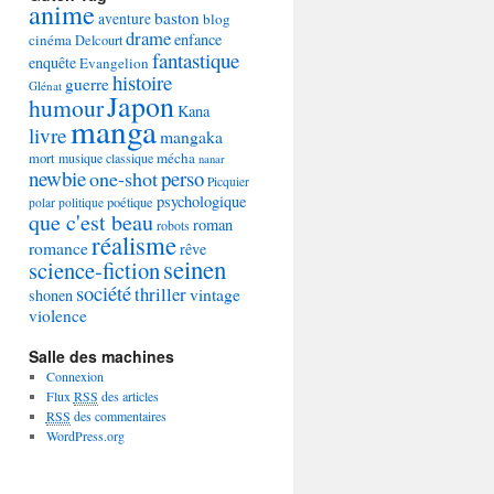
anime
baston
aventure
blog
drame
enfance
cinéma
Delcourt
fantastique
enquête
Evangelion
histoire
guerre
Glénat
Japon
humour
Kana
manga
livre
mangaka
mécha
mort
musique classique
nanar
newbie
perso
one-shot
Picquier
psychologique
poétique
polar
politique
que c'est beau
roman
robots
réalisme
romance
rêve
seinen
science-fiction
société
thriller
vintage
shonen
violence
Salle des machines
Connexion
Flux
RSS
des articles
RSS
des commentaires
WordPress.org