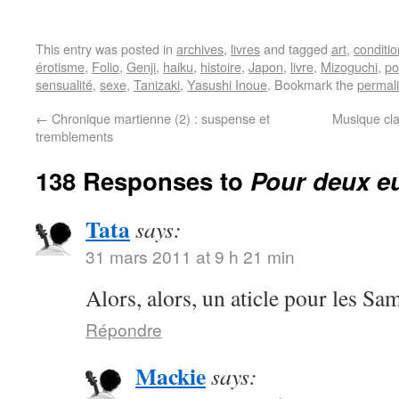
This entry was posted in
archives
,
livres
and tagged
art
,
conditi
érotisme
,
Folio
,
Genji
,
haiku
,
histoire
,
Japon
,
livre
,
Mizoguchi
,
po
sensualité
,
sexe
,
Tanizaki
,
Yasushi Inoue
. Bookmark the
permal
←
Chronique martienne (2) : suspense et
Musique cla
tremblements
138 Responses to
Pour deux eu
Tata
says:
31 mars 2011 at 9 h 21 min
Alors, alors, un aticle pour les S
Répondre
Mackie
says: