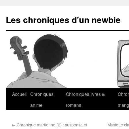
Les chroniques d'un newbie
Accueil
Chroniques
Chroniques livres &
Chro
anime
romans
man
←
Chronique martienne (2) : suspense et
Musique cla