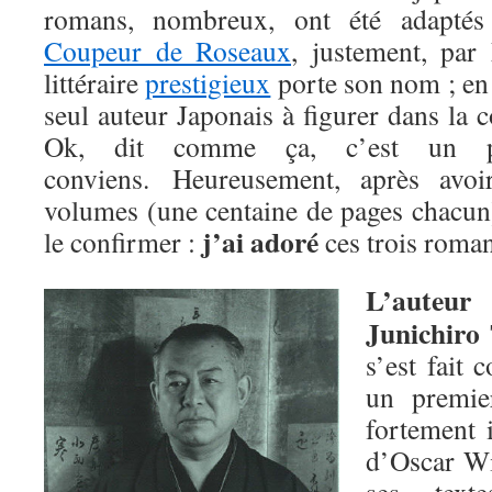
romans, nombreux, ont été adapté
Coupeur de Roseaux
, justement, par
littéraire
prestigieux
porte son nom ; en 
seul auteur Japonais à figurer dans la c
Ok, dit comme ça, c’est un pe
conviens. Heureusement, après avoir
volumes (une centaine de pages chacun)
j’ai adoré
le confirmer :
ces trois roman
L’auteur
Junichiro 
s’est fait 
un premie
fortement 
d’Oscar Wil
ses text