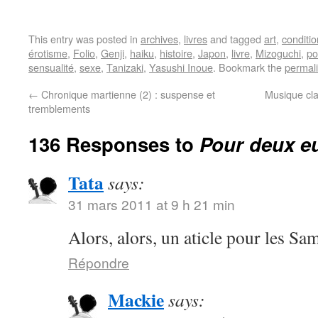
This entry was posted in
archives
,
livres
and tagged
art
,
conditi
érotisme
,
Folio
,
Genji
,
haiku
,
histoire
,
Japon
,
livre
,
Mizoguchi
,
po
sensualité
,
sexe
,
Tanizaki
,
Yasushi Inoue
. Bookmark the
permal
←
Chronique martienne (2) : suspense et
Musique cla
tremblements
136 Responses to
Pour deux eu
Tata
says:
31 mars 2011 at 9 h 21 min
Alors, alors, un aticle pour les S
Répondre
Mackie
says: