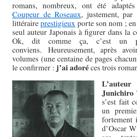
romans, nombreux, ont été adapté
Coupeur de Roseaux
, justement, par
littéraire
prestigieux
porte son nom ; en 
seul auteur Japonais à figurer dans la c
Ok, dit comme ça, c’est un pe
conviens. Heureusement, après avoir
volumes (une centaine de pages chacun)
j’ai adoré
le confirmer :
ces trois roman
L’auteur
Junichiro 
s’est fait 
un premie
fortement 
d’Oscar Wil
ses text