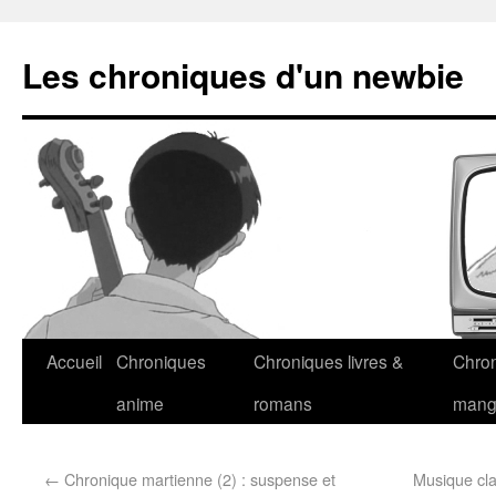
Les chroniques d'un newbie
Accueil
Chroniques
Chroniques livres &
Chro
anime
romans
man
←
Chronique martienne (2) : suspense et
Musique cla