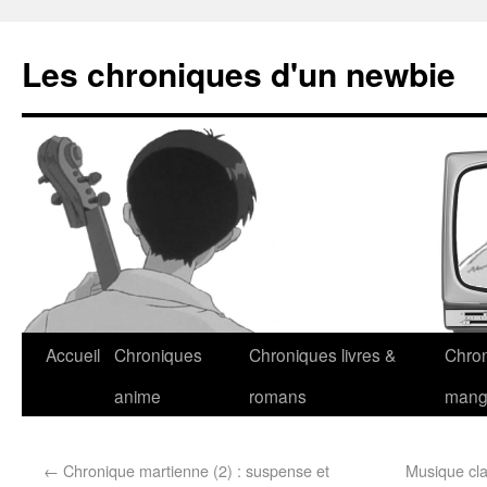
Les chroniques d'un newbie
Accueil
Chroniques
Chroniques livres &
Chro
anime
romans
man
←
Chronique martienne (2) : suspense et
Musique cla