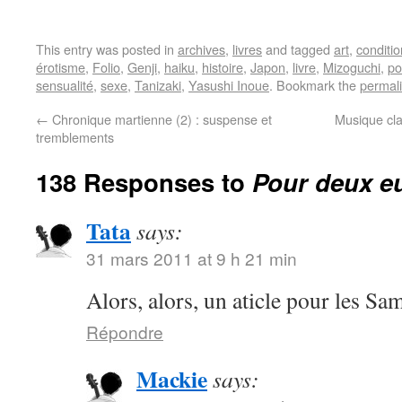
This entry was posted in
archives
,
livres
and tagged
art
,
conditi
érotisme
,
Folio
,
Genji
,
haiku
,
histoire
,
Japon
,
livre
,
Mizoguchi
,
po
sensualité
,
sexe
,
Tanizaki
,
Yasushi Inoue
. Bookmark the
permal
←
Chronique martienne (2) : suspense et
Musique cla
tremblements
138 Responses to
Pour deux eu
Tata
says:
31 mars 2011 at 9 h 21 min
Alors, alors, un aticle pour les S
Répondre
Mackie
says: