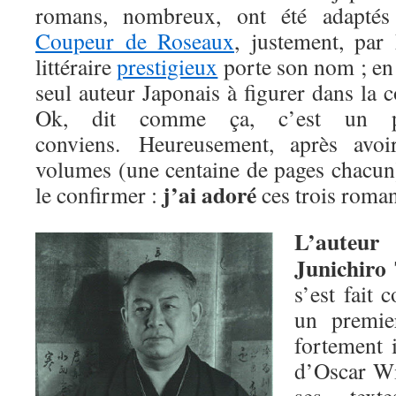
romans, nombreux, ont été adapté
Coupeur de Roseaux
, justement, par
littéraire
prestigieux
porte son nom ; en 
seul auteur Japonais à figurer dans la c
Ok, dit comme ça, c’est un pe
conviens. Heureusement, après avoir
volumes (une centaine de pages chacun)
j’ai adoré
le confirmer :
ces trois roman
L’auteur
Junichiro 
s’est fait 
un premie
fortement 
d’Oscar Wil
ses text