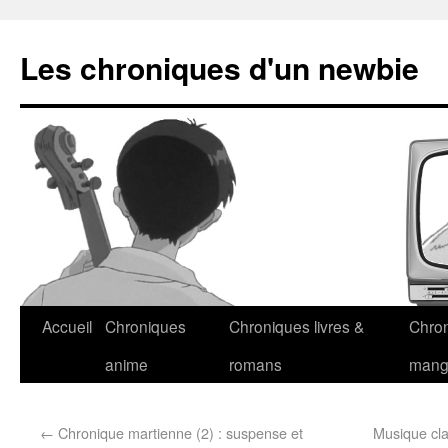
Les chroniques d'un newbie
Accueil
Chroniques
Chroniques livres &
Chro
anime
romans
man
←
Chronique martienne (2) : suspense et
Musique cla