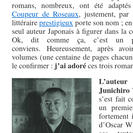
romans, nombreux, ont été adapté
Coupeur de Roseaux
, justement, par
littéraire
prestigieux
porte son nom ; en 
seul auteur Japonais à figurer dans la c
Ok, dit comme ça, c’est un pe
conviens. Heureusement, après avoir
volumes (une centaine de pages chacun)
j’ai adoré
le confirmer :
ces trois roman
L’auteur
Junichiro 
s’est fait 
un premie
fortement 
d’Oscar Wil
ses text