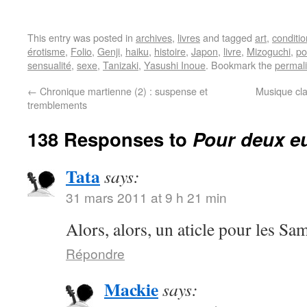
This entry was posted in
archives
,
livres
and tagged
art
,
conditi
érotisme
,
Folio
,
Genji
,
haiku
,
histoire
,
Japon
,
livre
,
Mizoguchi
,
po
sensualité
,
sexe
,
Tanizaki
,
Yasushi Inoue
. Bookmark the
permal
←
Chronique martienne (2) : suspense et
Musique cla
tremblements
138 Responses to
Pour deux eu
Tata
says:
31 mars 2011 at 9 h 21 min
Alors, alors, un aticle pour les S
Répondre
Mackie
says: