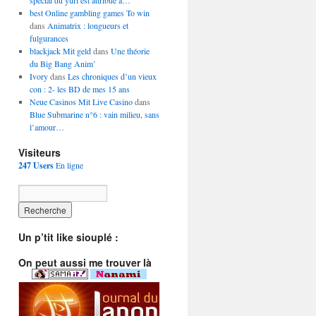
spécial du yuri est attribué à…
best Online gambling games To win
dans
Animatrix : longueurs et
fulgurances
blackjack Mit geld
dans
Une théorie
du Big Bang Anim’
Ivory
dans
Les chroniques d’un vieux
con : 2- les BD de mes 15 ans
Neue Casinos Mit Live Casino
dans
Blue Submarine n°6 : vain milieu, sans
l’amour…
Visiteurs
247 Users
En ligne
Un p’tit like siouplé :
On peut aussi me trouver là