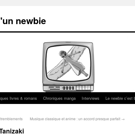
'un newbie
ques livres & romans
Chroniques manga
Interviews
Le newbie c’est b
 tremblements
Musique classique et anime : un accord presque parfait
→
Tanizaki