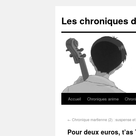
Les chroniques d
Accueil
Chroniques anime
Chroni
←
Chronique martienne (2) : suspense et
Pour deux euros, t’as 