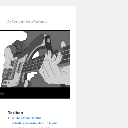
Le blog d'un éternel débutant
ibi
Dazibao
online casino 20 euro
sofortüberweisung
dans
Et le prix