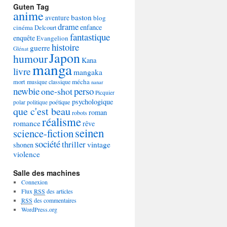
Guten Tag
anime
baston
aventure
blog
drame
enfance
cinéma
Delcourt
fantastique
enquête
Evangelion
histoire
guerre
Glénat
Japon
humour
Kana
manga
livre
mangaka
mécha
mort
musique classique
nanar
newbie
perso
one-shot
Picquier
psychologique
poétique
polar
politique
que c'est beau
roman
robots
réalisme
romance
rêve
seinen
science-fiction
société
thriller
vintage
shonen
violence
Salle des machines
Connexion
Flux
RSS
des articles
RSS
des commentaires
WordPress.org