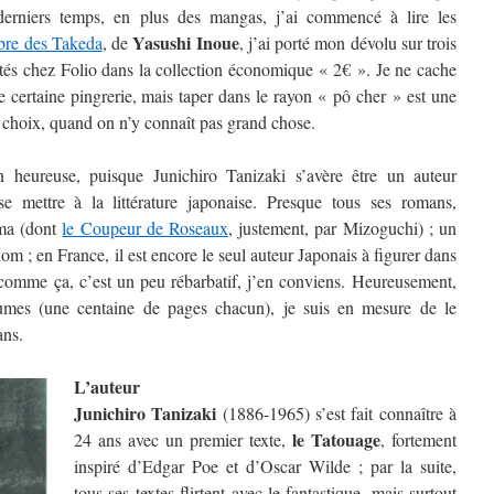
derniers temps, en plus des mangas, j’ai commencé à lire les
Yasushi Inoue
bre des Takeda
, de
, j’ai porté mon dévolu sur trois
ités chez Folio dans la collection économique « 2€ ». Je ne cache
ne certaine pingrerie, mais taper dans le rayon « pô cher » est une
 choix, quand on n’y connaît pas grand chose.
 heureuse, puisque Junichiro Tanizaki s’avère être un auteur
se mettre à la littérature japonaise. Presque tous ses romans,
éma (dont
le Coupeur de Roseaux
, justement, par Mizoguchi) ; un
om ; en France, il est encore le seul auteur Japonais à figurer dans
t comme ça, c’est un peu rébarbatif, j’en conviens. Heureusement,
olumes (une centaine de pages chacun), je suis en mesure de le
ans.
L’auteur
Junichiro Tanizaki
(1886-1965) s’est fait connaître à
le Tatouage
24 ans avec un premier texte,
, fortement
inspiré d’Edgar Poe et d’Oscar Wilde ; par la suite,
tous ses textes flirtent avec le fantastique, mais surtout