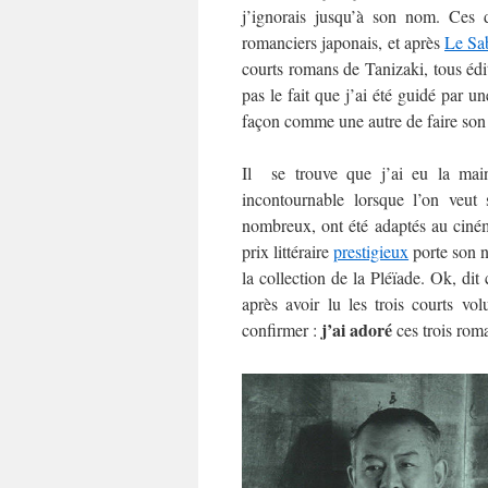
j’ignorais jusqu’à son nom. Ces 
romanciers japonais, et après
Le Sa
courts romans de Tanizaki, tous éd
pas le fait que j’ai été guidé par u
façon comme une autre de faire son
Il se trouve que j’ai eu la main
incontournable lorsque l’on veut 
nombreux, ont été adaptés au cin
prix littéraire
prestigieux
porte son n
la collection de la Pléïade. Ok, di
après avoir lu les trois courts v
j’ai adoré
confirmer :
ces trois rom