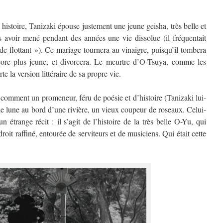
te histoire, Tanizaki épouse justement une jeune geisha, très belle et
s avoir mené pendant des années une vie dissolue (il fréquentait
e flottant »). Ce mariage tournera au vinaigre, puisqu’il tombera
ore plus jeune, et divorcera. Le meurtre d’O-Tsuya, comme les
te la version littéraire de sa propre vie.
comment un promeneur, féru de poésie et d’histoire (Tanizaki lui-
e lune au bord d’une rivière, un vieux coupeur de roseaux. Celui-
 étrange récit : il s’agit de l’histoire de la très belle O-Yu, qui
roit raffiné, entourée de serviteurs et de musiciens. Qui était cette