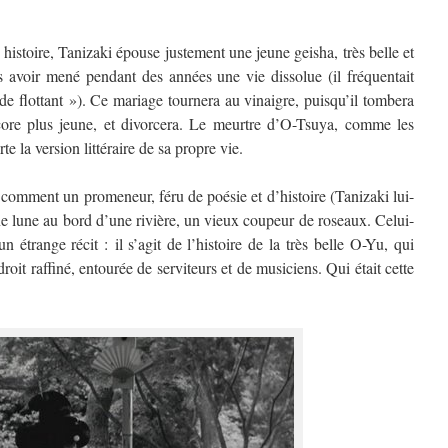
te histoire, Tanizaki épouse justement une jeune geisha, très belle et
s avoir mené pendant des années une vie dissolue (il fréquentait
e flottant »). Ce mariage tournera au vinaigre, puisqu’il tombera
ore plus jeune, et divorcera. Le meurtre d’O-Tsuya, comme les
te la version littéraire de sa propre vie.
comment un promeneur, féru de poésie et d’histoire (Tanizaki lui-
e lune au bord d’une rivière, un vieux coupeur de roseaux. Celui-
 étrange récit : il s’agit de l’histoire de la très belle O-Yu, qui
roit raffiné, entourée de serviteurs et de musiciens. Qui était cette