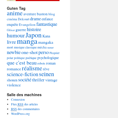
Guten Tag
anime
baston
aventure
blog
drame
enfance
cinéma
Delcourt
fantastique
enquête
Evangelion
histoire
guerre
Glénat
Japon
humour
Kana
manga
livre
mangaka
mécha
mort
musique classique
nanar
newbie
perso
one-shot
Picquier
psychologique
poétique
polar
politique
que c'est beau
roman
robots
réalisme
romance
rêve
seinen
science-fiction
société
thriller
vintage
shonen
violence
Salle des machines
Connexion
Flux
RSS
des articles
RSS
des commentaires
WordPress.org