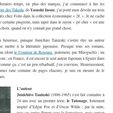
derniers temps, en plus des mangas, j’ai commencé à lire les
Yasushi Inoue
bre des Takeda
, de
, j’ai porté mon dévolu sur trois
ités chez Folio dans la collection économique « 2€ ». Je ne cache
ne certaine pingrerie, mais taper dans le rayon « pô cher » est une
 choix, quand on n’y connaît pas grand chose.
 heureuse, puisque Junichiro Tanizaki s’avère être un auteur
se mettre à la littérature japonaise. Presque tous ses romans,
éma (dont
le Coupeur de Roseaux
, justement, par Mizoguchi) ; un
om ; en France, il est encore le seul auteur Japonais à figurer dans
t comme ça, c’est un peu rébarbatif, j’en conviens. Heureusement,
olumes (une centaine de pages chacun), je suis en mesure de le
ans.
L’auteur
Junichiro Tanizaki
(1886-1965) s’est fait connaître à
le Tatouage
24 ans avec un premier texte,
, fortement
inspiré d’Edgar Poe et d’Oscar Wilde ; par la suite,
tous ses textes flirtent avec le fantastique, mais surtout