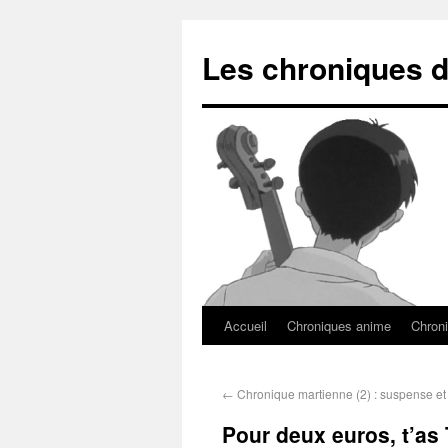
Les chroniques d
Accueil
Chroniques anime
Chroni
←
Chronique martienne (2) : suspense et
Pour deux euros, t’as 