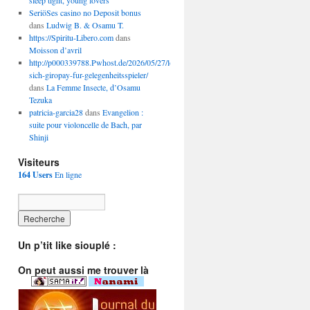
sleep tight, young lovers
SeriöSes casino no Deposit bonus
dans
Ludwig B. & Osamu T.
https://Spiritu-Libero.com
dans
Moisson d’avril
http://p000339788.Pwhost.de/2026/05/27/lohnt-
sich-giropay-fur-gelegenheitsspieler/
dans
La Femme Insecte, d’Osamu
Tezuka
patricia-garcia28
dans
Evangelion :
suite pour violoncelle de Bach, par
Shinji
Visiteurs
164 Users
En ligne
Un p’tit like siouplé :
On peut aussi me trouver là