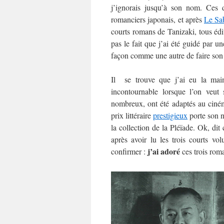
j’ignorais jusqu’à son nom. Ces 
romanciers japonais, et après
Le Sa
courts romans de Tanizaki, tous éd
pas le fait que j’ai été guidé par u
façon comme une autre de faire son
Il se trouve que j’ai eu la main
incontournable lorsque l’on veut 
nombreux, ont été adaptés au cin
prix littéraire
prestigieux
porte son n
la collection de la Pléïade. Ok, di
après avoir lu les trois courts v
j’ai adoré
confirmer :
ces trois rom