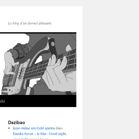
Le blog d'un éternel débutant
ibi
Dazibao
keno online um Geld spielen
dans
Eureka Seven – le film : Good night,