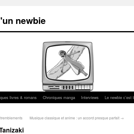
'un newbie
ques livres & romans
Chroniques manga
Interviews
Le newbie c’est b
 tremblements
Musique classique et anime : un accord presque parfait
→
Tanizaki