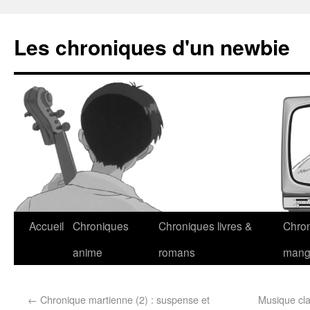
Les chroniques d'un newbie
Accueil
Chroniques
Chroniques livres &
Chro
anime
romans
man
←
Chronique martienne (2) : suspense et
Musique cla