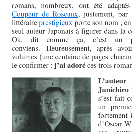
romans, nombreux, ont été adapté
Coupeur de Roseaux
, justement, par
littéraire
prestigieux
porte son nom ; en 
seul auteur Japonais à figurer dans la c
Ok, dit comme ça, c’est un pe
conviens. Heureusement, après avoir
volumes (une centaine de pages chacun)
j’ai adoré
le confirmer :
ces trois roman
L’auteur
Junichiro 
s’est fait 
un premie
fortement 
d’Oscar Wil
ses text