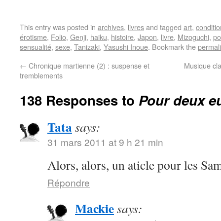
This entry was posted in
archives
,
livres
and tagged
art
,
conditi
érotisme
,
Folio
,
Genji
,
haiku
,
histoire
,
Japon
,
livre
,
Mizoguchi
,
po
sensualité
,
sexe
,
Tanizaki
,
Yasushi Inoue
. Bookmark the
permal
←
Chronique martienne (2) : suspense et
Musique cla
tremblements
138 Responses to
Pour deux eu
Tata
says:
31 mars 2011 at 9 h 21 min
Alors, alors, un aticle pour les S
Répondre
Mackie
says: