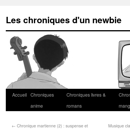
Les chroniques d'un newbie
Accueil
Chroniques
Chroniques livres &
Chro
anime
romans
man
←
Chronique martienne (2) : suspense et
Musique cla