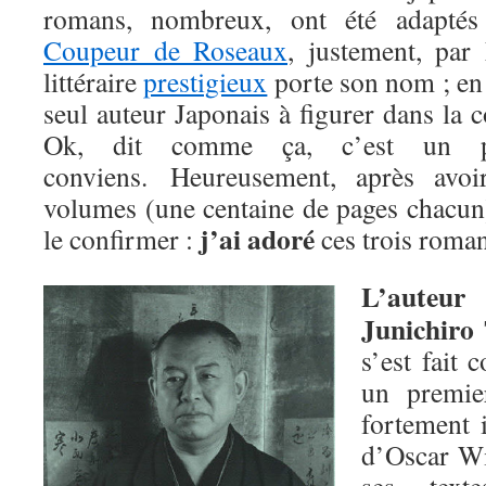
romans, nombreux, ont été adapté
Coupeur de Roseaux
, justement, par
littéraire
prestigieux
porte son nom ; en 
seul auteur Japonais à figurer dans la c
Ok, dit comme ça, c’est un pe
conviens. Heureusement, après avoir
volumes (une centaine de pages chacun)
j’ai adoré
le confirmer :
ces trois roman
L’auteur
Junichiro 
s’est fait 
un premie
fortement 
d’Oscar Wil
ses text