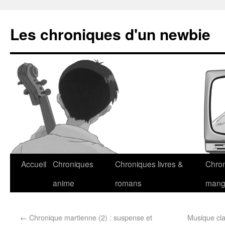
Les chroniques d'un newbie
Accueil
Chroniques
Chroniques livres &
Chro
anime
romans
man
←
Chronique martienne (2) : suspense et
Musique cla