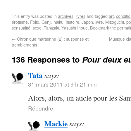
This entry was posted in
archives
,
livres
and tagged
art
,
conditi
érotisme
,
Folio
,
Genji
,
haiku
,
histoire
,
Japon
,
livre
,
Mizoguchi
,
po
sensualité
,
sexe
,
Tanizaki
,
Yasushi Inoue
. Bookmark the
permal
←
Chronique martienne (2) : suspense et
Musique cla
tremblements
136 Responses to
Pour deux eu
Tata
says:
31 mars 2011 at 9 h 21 min
Alors, alors, un aticle pour les S
Répondre
Mackie
says: