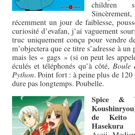
children 
Sincèrement
récemment un jour de faiblesse, poussé
curiosité d’evafan, j’ai vaguement souri
truc uniquement conçu pour vendre d
m’objectera que ce titre s’adresse à un 
mais les « gags » (si on peut les appele
éculés et téléphonés qu’à côté,
Boule e
Python
. Point fort : à peine plus de 12
dure pas longtemps. Poubelle.
Spice & 
Koushinryou
de Keito
Hasekura
Ascii Media