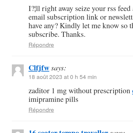
I?¦ll right away seize your rss feed 
email subscription link or newslet
have any? Kindly let me know so th
subscribe. Thanks.
Répondre
Clfjfw
says:
18 août 2023 at 0 h 54 min
zaditor 1 mg without prescription
imipramine pills
Répondre
16 seater tempo traveller
says: