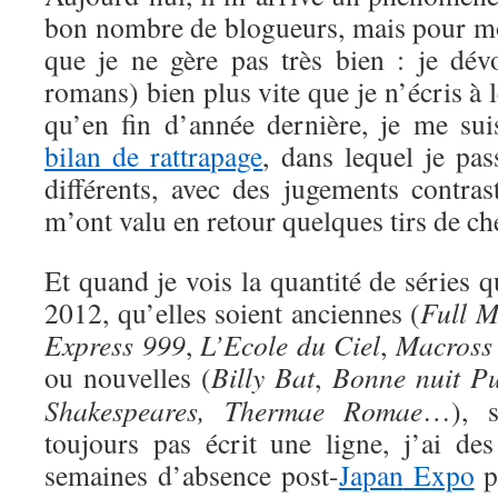
bon nombre de blogueurs, mais pour moi
que je ne gère pas très bien : je dév
romans) bien plus vite que je n’écris à le
qu’en fin d’année dernière, je me sui
bilan de rattrapage
, dans lequel je pas
différents, avec des jugements contras
m’ont valu en retour quelques tirs de ch
Et quand je vois la quantité de séries
2012, qu’elles soient anciennes (
Full M
Express 999
,
L’Ecole du Ciel
,
Macross 
ou nouvelles (
Billy Bat
,
Bonne nuit P
Shakespeares,
Thermae Romae
…), s
toujours pas écrit une ligne, j’ai des
semaines d’absence post-
Japan
Expo
p