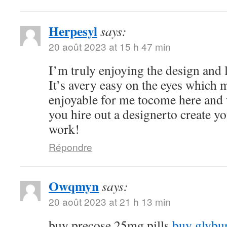
Herpesyl
says:
20 août 2023 at 15 h 47 min
I’m truly enjoying the design and 
It’s avery easy on the eyes which
enjoyable for me tocome here and 
you hire out a designerto create y
work!
Répondre
Owqmyn
says:
20 août 2023 at 21 h 13 min
buy precose 25mg pills
buy glybu