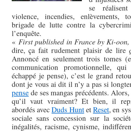
se réalisen
violence, incendies, enlèvements, t
brigade de lutte contre la cybercrim
l’enquête.
«
First published in France by Ki-oon,
dire, ça fait rudement plaisir de lire
Annoncé en seulement trois tomes (e
communication promotionnelle, qui
échappé je pense), c’est le grand reto
dont je vous ai dit il n’y a pas si long
pense
de ses mangas précédents. Alors,
qu’il vaut vraiment? Et bien, il re
abordés avec
Duds Hunt
et
Reset
, en sy
sociale sans concession sur la sociét
inégalités, racisme, cynisme, indiffér