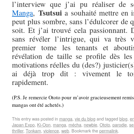
l’interview que j’ai pu réaliser de
Tsutsui
Manga
,
a souhaité mettre en 
peut plus sombre, sans l’édulcorer de 
soit. Et j’ai trouvé cela passionnant. D
sans révéler l’intrigue, qui va très 
premier tome les tenants et abouti
révélation de taille se profile dès le
motivations réelles du (des?) justicier(
ai déjà trop dit : vivement le to
rapidement.
(P.S. Je remercie Ototo pour m’avoir gracieusement remis
mangas ont été achetés.)
This entry was posted in
manga
,
vie du blog
and tagged
blog
,
e
Japan Expo
,
Ki-Oon
,
manga
,
mécha
,
newbie
,
Ototo
,
parodie
,
se
thriller
,
Tonkam
,
violence
,
web
. Bookmark the
permalink
.