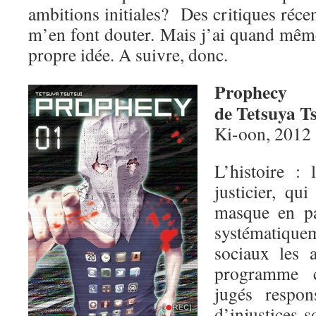
ambitions initiales? Des critiques réce
m’en font douter. Mais j’ai quand mêm
propre idée. A suivre, donc.
Prophecy
de Tetsuya T
Ki-oon, 2012
L’histoire :
justicier, qu
masque en pa
systématique
sociaux les a
programme c
jugés respo
d’injustices s