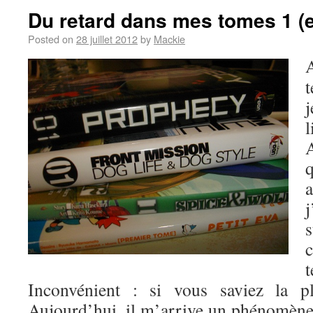
Du retard dans mes tomes 1 (
Posted on
28 juillet 2012
by
Mackie
t
j
j
Inconvénient : si vous saviez la 
Aujourd’hui, il m’arrive un phénomène