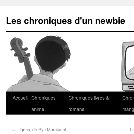
Les chroniques d'un newbie
Accueil
Chroniques
Chroniques livres &
Chro
anime
romans
man
←
Lignes, de Ryu Murakami
L