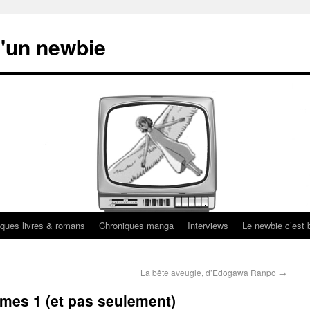
'un newbie
ques livres & romans
Chroniques manga
Interviews
Le newbie c’est b
La bête aveugle, d’Edogawa Ranpo
→
mes 1 (et pas seulement)