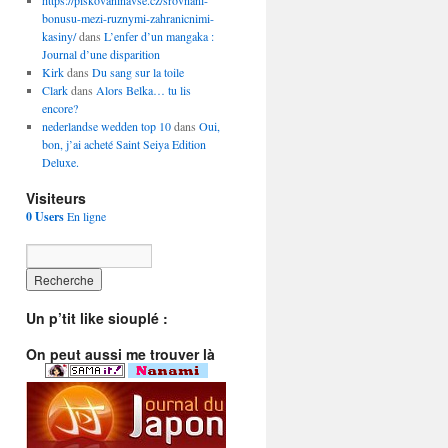
https://piskovaninavse.cz/srovnani-
bonusu-mezi-ruznymi-zahranicnimi-
kasiny/
dans
L’enfer d’un mangaka :
Journal d’une disparition
Kirk
dans
Du sang sur la toile
Clark
dans
Alors Belka… tu lis
encore?
nederlandse wedden top 10
dans
Oui,
bon, j’ai acheté Saint Seiya Edition
Deluxe.
Visiteurs
0 Users
En ligne
Un p’tit like siouplé :
On peut aussi me trouver là