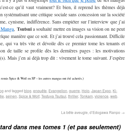
u’est-ce qu’il vaut vraiment? Et bien, il reprend les thèmes déjà
en systématisant une critique sociale sans concession sur la société
isme, cynisme, indifférence. Sans empiéter sur l’interview que j’ai
Tsutsui
l Manga
,
a souhaité mettre en images sa vision on ne peut
lque manière que ce soit. Et j’ai trouvé cela passionnant. Difficile
ue, qui va très vite et dévoile dès ce premier tome les tenants et
on de taille se profile dès les dernières pages : les motivations
(s). Mais j’en ai déjà trop dit : vivement le tome suivant. J’espère
 remis Spice & Wolf en SP – les autres mangas ont été achetés.)
log
and tagged
blog
,
enquête
,
Evangelion
,
guerre
,
Holo
,
Japan Expo
,
Ki-
die
,
seinen
,
Spice & Wolf
,
Testuya Tsutsui
,
thriller
,
Tonkam
,
violence
,
web
.
La bête aveugle, d’Edogawa Ranpo
→
tard dans mes tomes 1 (et pas seulement)