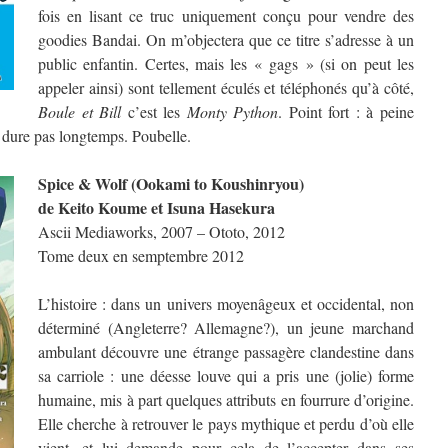
fois en lisant ce truc uniquement conçu pour vendre des
goodies Bandai. On m’objectera que ce titre s’adresse à un
public enfantin. Certes, mais les « gags » (si on peut les
appeler ainsi) sont tellement éculés et téléphonés qu’à côté,
Boule et Bill
c’est les
Monty Python
. Point fort : à peine
 dure pas longtemps. Poubelle.
Spice & Wolf (Ookami to Koushinryou)
de Keito Koume et Isuna Hasekura
Ascii Mediaworks, 2007 – Ototo, 2012
Tome deux en semptembre 2012
L’histoire : dans un univers moyenâgeux et occidental, non
déterminé (Angleterre? Allemagne?), un jeune marchand
ambulant découvre une étrange passagère clandestine dans
sa carriole : une déesse louve qui a pris une (jolie) forme
humaine, mis à part quelques attributs en fourrure d’origine.
Elle cherche à retrouver le pays mythique et perdu d’où elle
vient, et lui demande pour cela de l’accepter dans ses