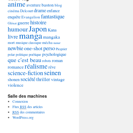
anime
baston
aventure
blog
drame
enfance
cinéma
Delcourt
fantastique
enquête
Evangelion
histoire
guerre
Glénat
Japon
humour
Kana
manga
livre
mangaka
mécha
mort
musique classique
nanar
newbie
perso
one-shot
Picquier
psychologique
poétique
polar
politique
que c'est beau
roman
robots
réalisme
romance
rêve
seinen
science-fiction
société
thriller
vintage
shonen
violence
Salle des machines
Connexion
Flux
RSS
des articles
RSS
des commentaires
WordPress.org