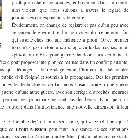
pacifique riche en ressources, et basculent dans un conflit
ultra-violent, que nous suivons à travers le regard de
journalistes correspondants de guerre.
Évidemment, on change de registre et pas qu’un peu avec
ce seinen de guerre, tiré d’un jeu vidéo du même nom, fait
qui suscite chez moi une méfiance a priori. Or ce premier
tome n’est pas du tout une apologie virile des méchas, ni un
spin-off au rabais pour gamers hardcore. Au contraire, il
facile pour proposer une plongée réaliste dans un conflit plausible,
s qui dérangent : le décalage entre l’horreur du théâtre des
 public civil éloigné et soumis à la propagande. Dès les premiers
 toutes les technologies voulant nous faisant croire à une guerre
 guerre qu’une autre guerre, avec son cortège d’atrocités, meurtres
es personnages principaux ne sont pas des héros, ils ont peur, ils
re trouvent dans l’ultra-violence une nouvelle dimension à leur
que tout semble déjà dit en un seul tome, qui se conclut presque à
Front Mission
e que ce
peut tenir la distance de ses ambitions
es tomes suivants m’en font douter. Mais j’ai quand même envie de