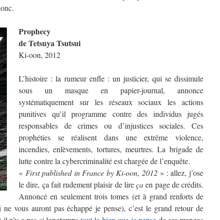
donc.
Prophecy
de Tetsuya Tsutsui
Ki-oon, 2012
L’histoire : la rumeur enfle : un justicier, qui se dissimule
sous un masque en papier-journal, annonce
systématiquement sur les réseaux sociaux les actions
punitives qu’il programme contre des individus jugés
responsables de crimes ou d’injustices sociales. Ces
prophéties se réalisent dans une extrême violence,
incendies, enlèvements, tortures, meurtres. La brigade de
lutte contre la cybercriminalité est chargée de l’enquête.
«
First published in France by Ki-oon, 2012
» : allez, j’ose
le dire, ça fait rudement plaisir de lire
ça
en page de crédits.
Annoncé en seulement trois tomes (et à grand renforts de
 ne vous auront pas échappé je pense), c’est le grand retour de
it il n’y a pas si longtemps
tout le bien que je pense
de ses mangas