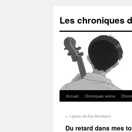
Les chroniques d
Accueil
Chroniques anime
Chroni
←
Lignes, de Ryu Murakami
Du retard dans mes to