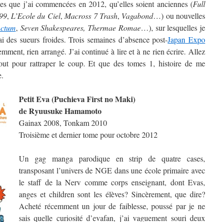
ries que j’ai commencées en 2012, qu’elles soient anciennes (
Full
99
,
L’Ecole du Ciel
,
Macross 7 Trash
,
Vagabond
…) ou nouvelles
nctum
,
Seven Shakespeares,
Thermae Romae
…), sur lesquelles je
’ai des sueurs froides. Trois semaines d’absence post-
Japan
Expo
ment, rien arrangé. J’ai continué à lire et à ne rien écrire. Allez
out pour rattraper le coup. Et que des tomes 1, histoire de me
e.
Petit Eva (Puchieva First no Maki)
de Ryuusuke Hamamoto
Gainax 2008, Tonkam 2010
Troisième et dernier tome pour octobre 2012
Un gag manga parodique en strip de quatre cases,
transposant l’univers de NGE dans une école primaire avec
le staff de la Nerv comme corps enseignant, dont Evas,
anges et children sont les élèves? Sincèrement, que dire?
Acheté récemment un jour de faiblesse, poussé par je ne
sais quelle curiosité d’evafan, j’ai vaguement souri deux