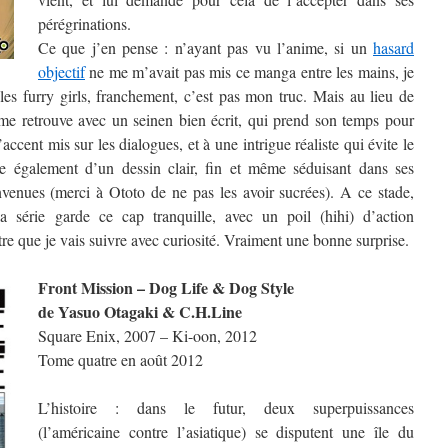
pérégrinations.
Ce que j’en pense : n’ayant pas vu l’anime, si un
hasard
objectif
ne me m’avait pas mis ce manga entre les mains, je
les furry girls, franchement, c’est pas mon truc. Mais au lieu de
e me retrouve avec un seinen bien écrit, qui prend son temps pour
accent mis sur les dialogues, et à une intrigue réaliste qui évite le
e également d’un dessin clair, fin et même séduisant dans ses
venues (merci à Ototo de ne pas les avoir sucrées). A ce stade,
 la série garde ce cap tranquille, avec un poil (hihi) d’action
tre que je vais suivre avec curiosité. Vraiment une bonne surprise.
Front Mission – Dog Life & Dog Style
de Yasuo Otagaki & C.H.Line
Square Enix, 2007 – Ki-oon, 2012
Tome quatre en août 2012
L’histoire : dans le futur, deux superpuissances
(l’américaine contre l’asiatique) se disputent une île du