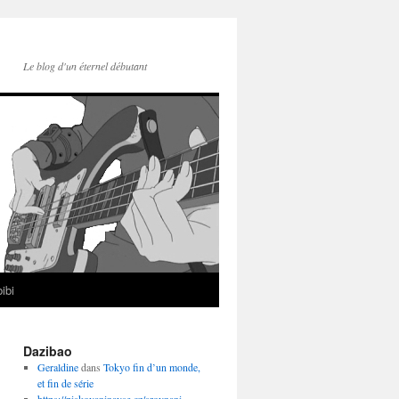
Le blog d'un éternel débutant
ibi
Dazibao
Geraldine
dans
Tokyo fin d’un monde,
et fin de série