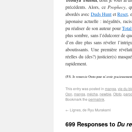
précédents. Alors, ce
Prophecy
, q
abordés avec
Duds Hunt
et
Reset
, 
japonaise actuelle : inégalités, rac
pu réaliser de son auteur pour
Tota
plus sombre, sans l’édulcorer de que
d’en dire plus sans révéler l’intrig
aboutissants. Une première révélati
réelles du (des?) justicier(s) masqué
rapidement.
(P.S. Je remercie Ototo pour m’avoir gracieusement
This entry was posted in
manga
,
vie du b
Oon
,
manga
,
mécha
,
newbie
,
Ototo
,
paro
Bookmark the
permalink
.
←
Lignes, de Ryu Murakami
699 Responses to
Du re