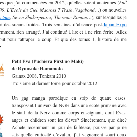
ries que j’ai commencées en 2012, qu’elles soient anciennes (
Full
99
,
L’Ecole du Ciel
,
Macross 7 Trash
,
Vagabond
…) ou nouvelles
nctum
,
Seven Shakespeares,
Thermae Romae
…), sur lesquelles je
’ai des sueurs froides. Trois semaines d’absence post-
Japan
Expo
ment, rien arrangé. J’ai continué à lire et à ne rien écrire. Allez
out pour rattraper le coup. Et que des tomes 1, histoire de me
e.
Petit Eva (Puchieva First no Maki)
de Ryuusuke Hamamoto
Gainax 2008, Tonkam 2010
Troisième et dernier tome pour octobre 2012
Un gag manga parodique en strip de quatre cases,
transposant l’univers de NGE dans une école primaire avec
le staff de la Nerv comme corps enseignant, dont Evas,
anges et children sont les élèves? Sincèrement, que dire?
Acheté récemment un jour de faiblesse, poussé par je ne
sais quelle curiosité d’evafan, j’ai vaguement souri deux