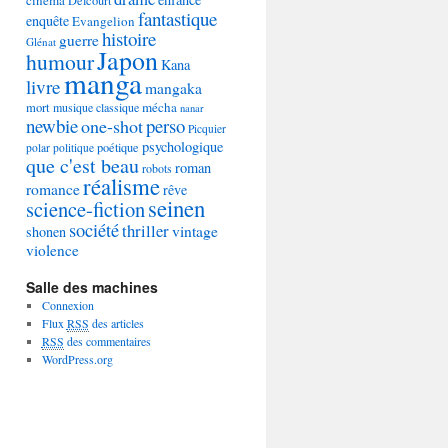
Delcourt
fantastique
enquête
Evangelion
histoire
guerre
Glénat
Japon
humour
Kana
manga
livre
mangaka
mécha
mort
musique classique
nanar
newbie
perso
one-shot
Picquier
psychologique
poétique
polar
politique
que c'est beau
roman
robots
réalisme
romance
rêve
seinen
science-fiction
société
thriller
vintage
shonen
violence
Salle des machines
Connexion
Flux
RSS
des articles
RSS
des commentaires
WordPress.org