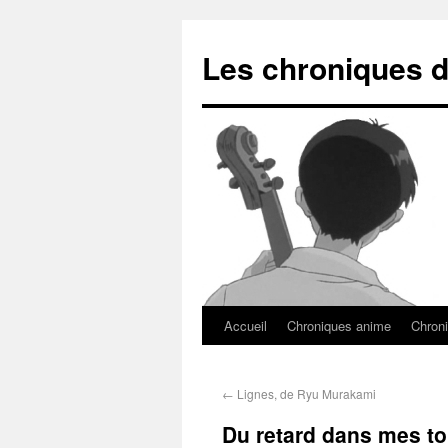
Les chroniques d
Accueil
Chroniques anime
Chroni
←
Lignes, de Ryu Murakami
Du retard dans mes to