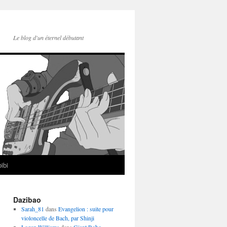
Le blog d'un éternel débutant
ibi
Dazibao
Sarah_81
dans
Evangelion : suite pour
violoncelle de Bach, par Shinji