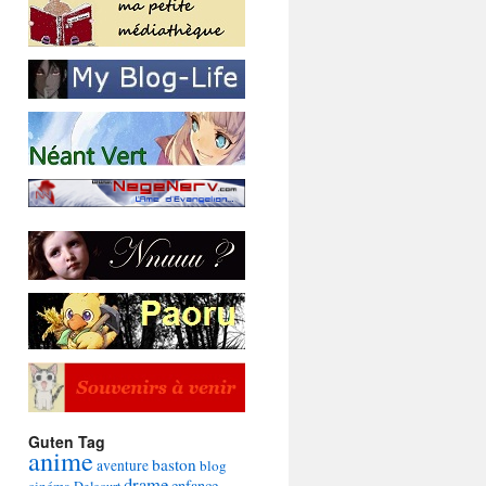
Guten Tag
anime
baston
aventure
blog
drame
enfance
cinéma