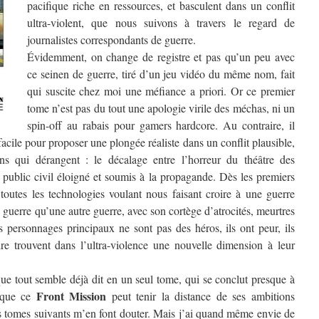
pacifique riche en ressources, et basculent dans un conflit
ultra-violent, que nous suivons à travers le regard de
journalistes correspondants de guerre.
Évidemment, on change de registre et pas qu’un peu avec
ce seinen de guerre, tiré d’un jeu vidéo du même nom, fait
qui suscite chez moi une méfiance a priori. Or ce premier
tome n’est pas du tout une apologie virile des méchas, ni un
spin-off au rabais pour gamers hardcore. Au contraire, il
facile pour proposer une plongée réaliste dans un conflit plausible,
s qui dérangent : le décalage entre l’horreur du théâtre des
 public civil éloigné et soumis à la propagande. Dès les premiers
 toutes les technologies voulant nous faisant croire à une guerre
 guerre qu’une autre guerre, avec son cortège d’atrocités, meurtres
es personnages principaux ne sont pas des héros, ils ont peur, ils
re trouvent dans l’ultra-violence une nouvelle dimension à leur
que tout semble déjà dit en un seul tome, qui se conclut presque à
Front Mission
e que ce
peut tenir la distance de ses ambitions
es tomes suivants m’en font douter. Mais j’ai quand même envie de