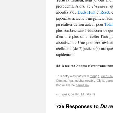
précédents. Alors, ce
Prophecy
, q
abordés avec
Duds Hunt
et
Reset
, 
japonaise actuelle : inégalités, rac
pu réaliser de son auteur pour
Tota
plus sombre, sans l’édulcorer de que
d’en dire plus sans révéler l’intrig
aboutissants. Une première révélati
réelles du (des?) justicier(s) masqué
rapidement.
(P.S. Je remercie Ototo pour m’avoir gracieusement
This entry was posted in
manga
,
vie du b
Oon
,
manga
,
mécha
,
newbie
,
Ototo
,
paro
Bookmark the
permalink
.
←
Lignes, de Ryu Murakami
735 Responses to
Du re