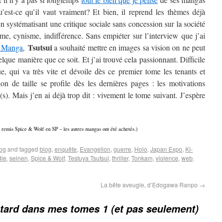
u’est-ce qu’il vaut vraiment? Et bien, il reprend les thèmes déjà
en systématisant une critique sociale sans concession sur la société
isme, cynisme, indifférence. Sans empiéter sur l’interview que j’ai
Tsutsui
l Manga
,
a souhaité mettre en images sa vision on ne peut
lque manière que ce soit. Et j’ai trouvé cela passionnant. Difficile
ue, qui va très vite et dévoile dès ce premier tome les tenants et
on de taille se profile dès les dernières pages : les motivations
(s). Mais j’en ai déjà trop dit : vivement le tome suivant. J’espère
 remis Spice & Wolf en SP – les autres mangas ont été achetés.)
log
and tagged
blog
,
enquête
,
Evangelion
,
guerre
,
Holo
,
Japan Expo
,
Ki-
die
,
seinen
,
Spice & Wolf
,
Testuya Tsutsui
,
thriller
,
Tonkam
,
violence
,
web
.
La bête aveugle, d’Edogawa Ranpo
→
tard dans mes tomes 1 (et pas seulement)