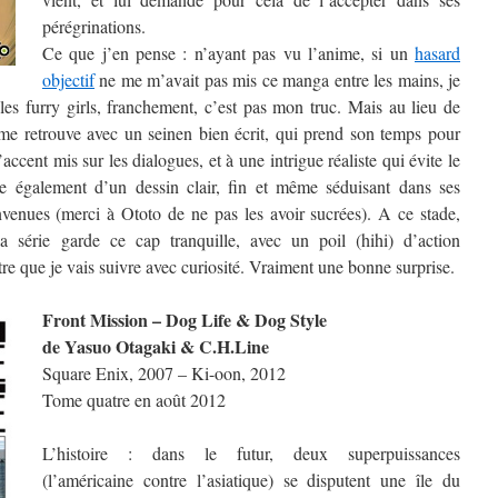
pérégrinations.
Ce que j’en pense : n’ayant pas vu l’anime, si un
hasard
objectif
ne me m’avait pas mis ce manga entre les mains, je
les furry girls, franchement, c’est pas mon truc. Mais au lieu de
e me retrouve avec un seinen bien écrit, qui prend son temps pour
accent mis sur les dialogues, et à une intrigue réaliste qui évite le
e également d’un dessin clair, fin et même séduisant dans ses
venues (merci à Ototo de ne pas les avoir sucrées). A ce stade,
 la série garde ce cap tranquille, avec un poil (hihi) d’action
tre que je vais suivre avec curiosité. Vraiment une bonne surprise.
Front Mission – Dog Life & Dog Style
de Yasuo Otagaki & C.H.Line
Square Enix, 2007 – Ki-oon, 2012
Tome quatre en août 2012
L’histoire : dans le futur, deux superpuissances
(l’américaine contre l’asiatique) se disputent une île du