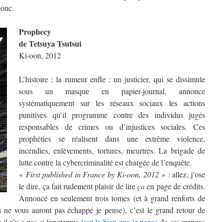
donc.
Prophecy
de Tetsuya Tsutsui
Ki-oon, 2012
L’histoire : la rumeur enfle : un justicier, qui se dissimule
sous un masque en papier-journal, annonce
systématiquement sur les réseaux sociaux les actions
punitives qu’il programme contre des individus jugés
responsables de crimes ou d’injustices sociales. Ces
prophéties se réalisent dans une extrême violence,
incendies, enlèvements, tortures, meurtres. La brigade de
lutte contre la cybercriminalité est chargée de l’enquête.
«
First published in France by Ki-oon, 2012
» : allez, j’ose
le dire, ça fait rudement plaisir de lire
ça
en page de crédits.
Annoncé en seulement trois tomes (et à grand renforts de
 ne vous auront pas échappé je pense), c’est le grand retour de
it il n’y a pas si longtemps
tout le bien que je pense
de ses mangas