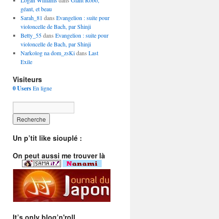
Logan Williams
dans
Giant Robo,
géant, et beau
Sarah_81
dans
Evangelion : suite pour
violoncelle de Bach, par Shinji
Betty_55
dans
Evangelion : suite pour
violoncelle de Bach, par Shinji
Narkolog na dom_zsKi
dans
Last
Exile
Visiteurs
0 Users
En ligne
Un p’tit like siouplé :
On peut aussi me trouver là
It’s only blog’n'roll