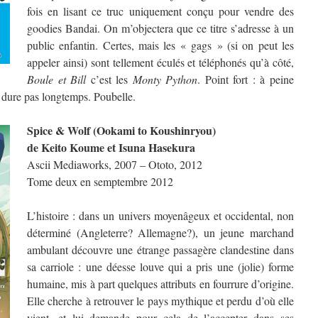
fois en lisant ce truc uniquement conçu pour vendre des
goodies Bandai. On m’objectera que ce titre s’adresse à un
public enfantin. Certes, mais les « gags » (si on peut les
appeler ainsi) sont tellement éculés et téléphonés qu’à côté,
Boule et Bill
c’est les
Monty Python
. Point fort : à peine
 dure pas longtemps. Poubelle.
Spice & Wolf (Ookami to Koushinryou)
de Keito Koume et Isuna Hasekura
Ascii Mediaworks, 2007 – Ototo, 2012
Tome deux en semptembre 2012
L’histoire : dans un univers moyenâgeux et occidental, non
déterminé (Angleterre? Allemagne?), un jeune marchand
ambulant découvre une étrange passagère clandestine dans
sa carriole : une déesse louve qui a pris une (jolie) forme
humaine, mis à part quelques attributs en fourrure d’origine.
Elle cherche à retrouver le pays mythique et perdu d’où elle
vient, et lui demande pour cela de l’accepter dans ses