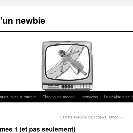
'un newbie
ques livres & romans
Chroniques manga
Interviews
Le newbie c’est b
La bête aveugle, d’Edogawa Ranpo
→
mes 1 (et pas seulement)