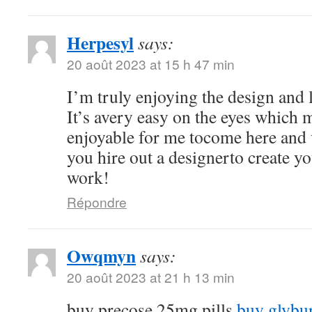
Herpesyl
says:
20 août 2023 at 15 h 47 min
I’m truly enjoying the design and 
It’s avery easy on the eyes which
enjoyable for me tocome here and 
you hire out a designerto create y
work!
Répondre
Owqmyn
says:
20 août 2023 at 21 h 13 min
buy precose 25mg pills
buy glybu