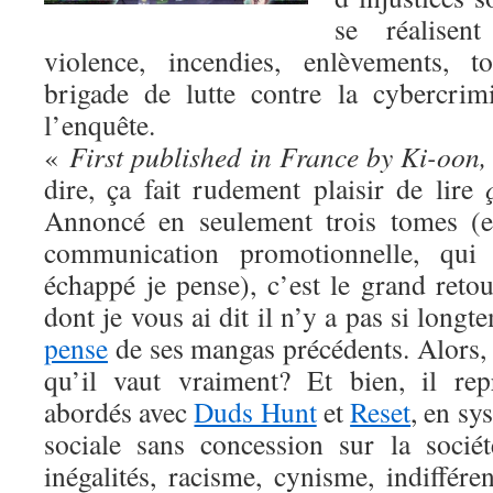
se réalisen
violence, incendies, enlèvements, t
brigade de lutte contre la cybercrim
l’enquête.
«
First published in France by Ki-oon,
dire, ça fait rudement plaisir de lire
Annoncé en seulement trois tomes (e
communication promotionnelle, qui
échappé je pense), c’est le grand reto
dont je vous ai dit il n’y a pas si long
pense
de ses mangas précédents. Alors,
qu’il vaut vraiment? Et bien, il re
abordés avec
Duds Hunt
et
Reset
, en sy
sociale sans concession sur la sociét
inégalités, racisme, cynisme, indiffér