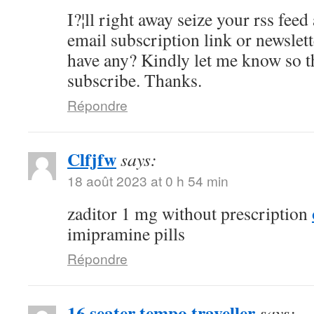
I?¦ll right away seize your rss feed 
email subscription link or newslet
have any? Kindly let me know so th
subscribe. Thanks.
Répondre
Clfjfw
says:
18 août 2023 at 0 h 54 min
zaditor 1 mg without prescription
imipramine pills
Répondre
16 seater tempo traveller
says: