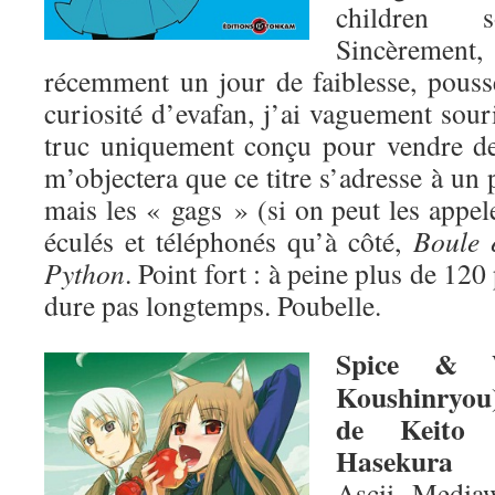
children 
Sincèrement
récemment un jour de faiblesse, poussé
curiosité d’evafan, j’ai vaguement souri
truc uniquement conçu pour vendre d
m’objectera que ce titre s’adresse à un 
mais les « gags » (si on peut les appele
éculés et téléphonés qu’à côté,
Boule e
Python
. Point fort : à peine plus de 12
dure pas longtemps. Poubelle.
Spice & 
Koushinryou
de Keito
Hasekura
Ascii Media