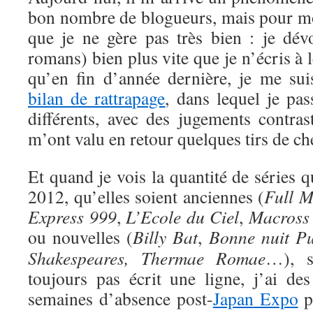
bon nombre de blogueurs, mais pour moi
que je ne gère pas très bien : je dév
romans) bien plus vite que je n’écris à le
qu’en fin d’année dernière, je me sui
bilan de rattrapage
, dans lequel je pas
différents, avec des jugements contras
m’ont valu en retour quelques tirs de ch
Et quand je vois la quantité de séries
2012, qu’elles soient anciennes (
Full M
Express 999
,
L’Ecole du Ciel
,
Macross 
ou nouvelles (
Billy Bat
,
Bonne nuit P
Shakespeares,
Thermae Romae
…), s
toujours pas écrit une ligne, j’ai des
semaines d’absence post-
Japan
Expo
p