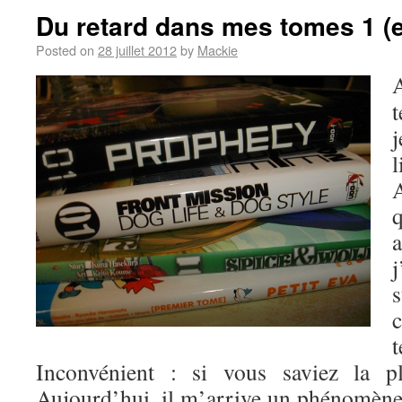
Du retard dans mes tomes 1 (
Posted on
28 juillet 2012
by
Mackie
t
j
j
Inconvénient : si vous saviez la 
Aujourd’hui, il m’arrive un phénomène