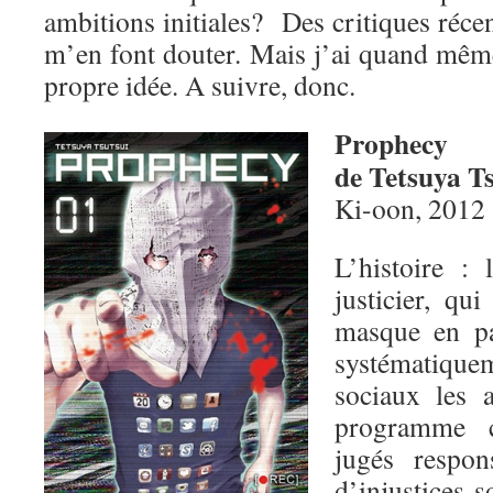
ambitions initiales? Des critiques réce
m’en font douter. Mais j’ai quand mêm
propre idée. A suivre, donc.
Prophecy
de Tetsuya T
Ki-oon, 2012
L’histoire :
justicier, qu
masque en pa
systématique
sociaux les a
programme c
jugés respo
d’injustices s