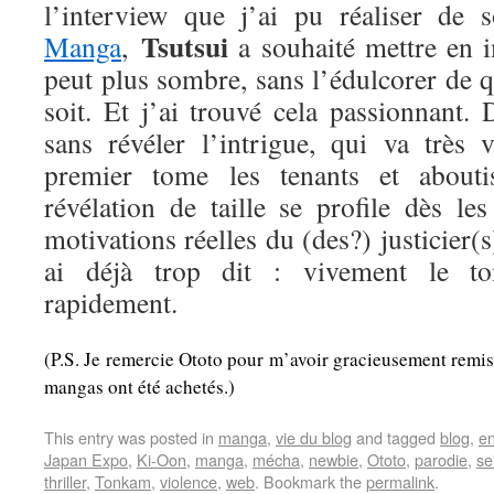
l’interview que j’ai pu réaliser de
Tsutsui
Manga
,
a souhaité mettre en 
peut plus sombre, sans l’édulcorer de 
soit. Et j’ai trouvé cela passionnant. D
sans révéler l’intrigue, qui va très 
premier tome les tenants et abouti
révélation de taille se profile dès le
motivations réelles du (des?) justicier(
ai déjà trop dit : vivement le to
rapidement.
(P.S. Je remercie Ototo pour m’avoir gracieusement remis
mangas ont été achetés.)
This entry was posted in
manga
,
vie du blog
and tagged
blog
,
e
Japan Expo
,
Ki-Oon
,
manga
,
mécha
,
newbie
,
Ototo
,
parodie
,
se
thriller
,
Tonkam
,
violence
,
web
. Bookmark the
permalink
.