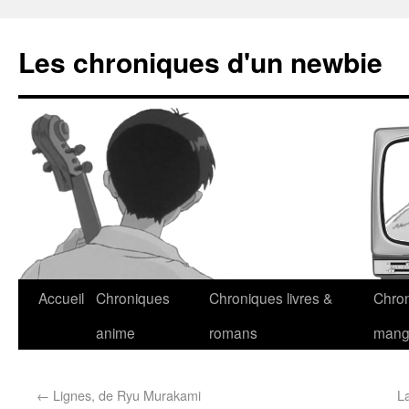
Les chroniques d'un newbie
Accueil
Chroniques
Chroniques livres &
Chro
anime
romans
man
←
Lignes, de Ryu Murakami
L