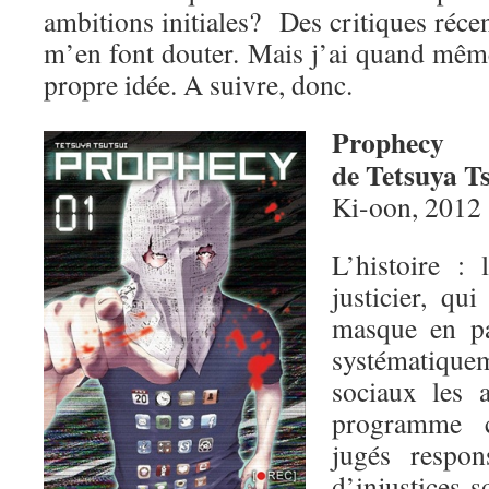
ambitions initiales? Des critiques réce
m’en font douter. Mais j’ai quand mêm
propre idée. A suivre, donc.
Prophecy
de Tetsuya T
Ki-oon, 2012
L’histoire :
justicier, qu
masque en pa
systématique
sociaux les a
programme c
jugés respo
d’injustices s