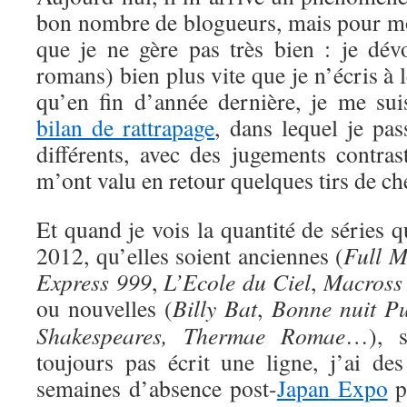
bon nombre de blogueurs, mais pour moi
que je ne gère pas très bien : je dév
romans) bien plus vite que je n’écris à le
qu’en fin d’année dernière, je me sui
bilan de rattrapage
, dans lequel je pas
différents, avec des jugements contras
m’ont valu en retour quelques tirs de ch
Et quand je vois la quantité de séries
2012, qu’elles soient anciennes (
Full M
Express 999
,
L’Ecole du Ciel
,
Macross 
ou nouvelles (
Billy Bat
,
Bonne nuit P
Shakespeares,
Thermae Romae
…), s
toujours pas écrit une ligne, j’ai des
semaines d’absence post-
Japan
Expo
p