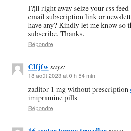
I?¦ll right away seize your rss feed 
email subscription link or newslet
have any? Kindly let me know so th
subscribe. Thanks.
Répondre
Clfjfw
says:
18 août 2023 at 0 h 54 min
zaditor 1 mg without prescription
imipramine pills
Répondre
16 seater tempo traveller
says: