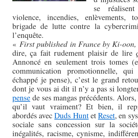
se réalisen
violence, incendies, enlèvements, t
brigade de lutte contre la cybercrim
l’enquête.
«
First published in France by Ki-oon,
dire, ça fait rudement plaisir de lire
Annoncé en seulement trois tomes (e
communication promotionnelle, qui
échappé je pense), c’est le grand reto
dont je vous ai dit il n’y a pas si long
pense
de ses mangas précédents. Alors,
qu’il vaut vraiment? Et bien, il re
abordés avec
Duds Hunt
et
Reset
, en sy
sociale sans concession sur la sociét
inégalités, racisme, cynisme, indiffér