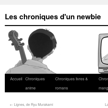
Les chroniques d'un newbie
Accueil
Chroniques
Chroniques livres &
Chro
anime
romans
man
←
Lignes, de Ryu Murakami
L