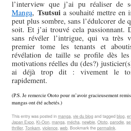
l’interview que j’ai pu réaliser de
Tsutsui
Manga
,
a souhaité mettre en 
peut plus sombre, sans l’édulcorer de 
soit. Et j’ai trouvé cela passionnant. D
sans révéler l’intrigue, qui va très 
premier tome les tenants et abouti
révélation de taille se profile dès le
motivations réelles du (des?) justicier(
ai déjà trop dit : vivement le to
rapidement.
(P.S. Je remercie Ototo pour m’avoir gracieusement remis
mangas ont été achetés.)
This entry was posted in
manga
,
vie du blog
and tagged
blog
,
e
Japan Expo
,
Ki-Oon
,
manga
,
mécha
,
newbie
,
Ototo
,
parodie
,
se
thriller
,
Tonkam
,
violence
,
web
. Bookmark the
permalink
.