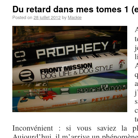
Du retard dans mes tomes 1 (
Posted on
28 juillet 2012
by
Mackie
t
j
j
Inconvénient : si vous saviez la 
Aujourd’hui, il m’arrive un phénomène