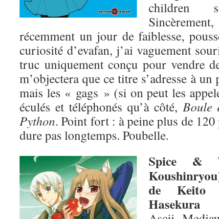
children 
Sincèrement
récemment un jour de faiblesse, poussé
curiosité d’evafan, j’ai vaguement souri
truc uniquement conçu pour vendre d
m’objectera que ce titre s’adresse à un 
mais les « gags » (si on peut les appele
éculés et téléphonés qu’à côté,
Boule e
Python
. Point fort : à peine plus de 12
dure pas longtemps. Poubelle.
Spice & 
Koushinryou
de Keito
Hasekura
Ascii Media