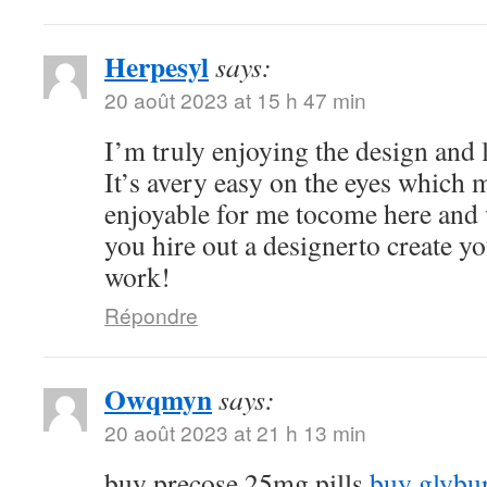
Herpesyl
says:
20 août 2023 at 15 h 47 min
I’m truly enjoying the design and 
It’s avery easy on the eyes which
enjoyable for me tocome here and 
you hire out a designerto create y
work!
Répondre
Owqmyn
says:
20 août 2023 at 21 h 13 min
buy precose 25mg pills
buy glybu