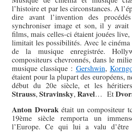
l’histoire et par les circonstances. A l’
dire avant l’invention des procéd
synchroniser image et son, il y avai
films, mais celles-ci étaient jouées live,
limitait les possibilités. Avec le ciném
de la musique enregistrée. Holl
compositeurs chevronnés, dans le mili
musique classique :
Gershwin
,
Korngo
étaient pour la plupart des européens, n
début du 20e siècle, et les héritie
Strauss
Stravinsky
Ravel
Dvor
,
,
… Et
Anton Dvorak
était un compositeur tc
19ème siècle remporta un immens
l’Europe. Ce qui lui a valu d’êtr