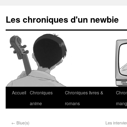
Les chroniques d'un newbie
Accueil
Chroniques
Chroniques livres &
Chro
anime
romans
man
←
Blue(s)
Les intervie