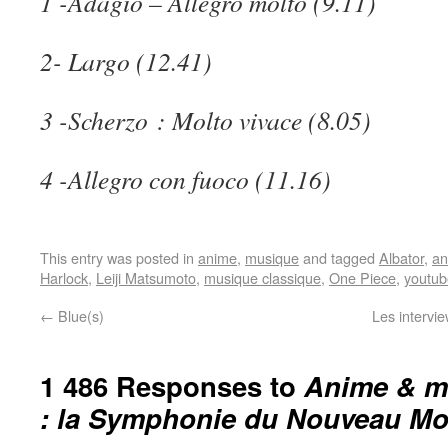
1 -Adagio – Allegro molto (9.11)
2- Largo (12.41)
3 -Scherzo : Molto vivace (8.05)
4 -Allegro con fuoco
(11.16)
This entry was posted in
anime
,
musique
and tagged
Albator
,
an
Harlock
,
Leiji Matsumoto
,
musique classique
,
One Piece
,
youtub
←
Blue(s)
Les intervie
1 486 Responses to
Anime & m
: la Symphonie du Nouveau M