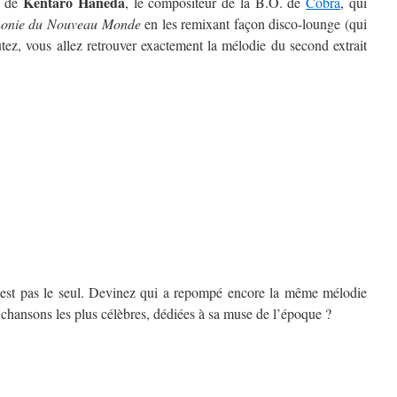
Kentaro Haneda
t de
, le compositeur de la B.O. de
Cobra
, qui
onie du Nouveau Monde
en les remixant façon disco-lounge (qui
tez, vous allez retrouver exactement la mélodie du second extrait
’est pas le seul. Devinez qui a repompé encore la même mélodie
s chansons les plus célèbres, dédiées à sa muse de l’époque ?