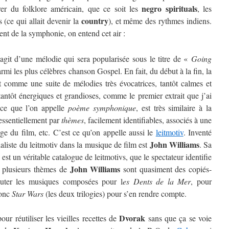
negro spirituals
irer du folklore américain, que ce soit les
, les
country
(ce qui allait devenir la
), et même des rythmes indiens.
t de la symphonie, on entend cet air :
agit d’une mélodie qui sera popularisée sous le titre de «
Going
rmi les plus célèbres chanson Gospel. En fait, du début à la fin, la
 comme une suite de mélodies très évocatrices, tantôt calmes et
 tantôt énergiques et grandioses, comme le premier extrait que j’ai
 ce que l’on appelle
poème symphonique
, est très similaire à la
essentiellement par
thèmes
, facilement identifiables, associés à une
ge du film, etc. C’est ce qu’on appelle aussi le
leitmotiv
. Inventé
John Williams
ialiste du leitmotiv dans la musique de film est
. Sa
 est un véritable catalogue de leitmotivs, que le spectateur identifie
John Williams
s, plusieurs thèmes de
sont quasiment des copiés-
couter les musiques composées pour l
es Dents de la Mer
, pour
onc
Star Wars
(les deux trilogies) pour s’en rendre compte.
Dvorak
our réutiliser les vieilles recettes de
sans que ça se voie