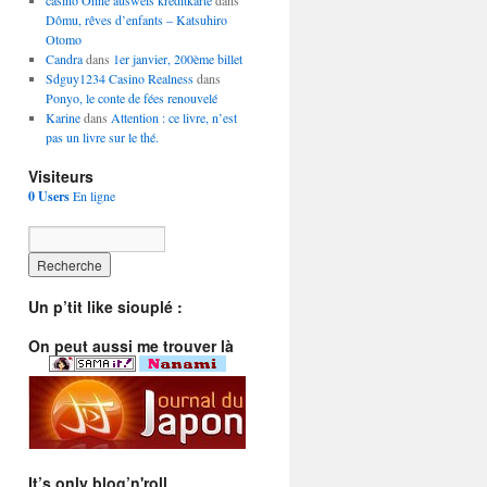
casino Ohne ausweis kreditkarte
dans
Dômu, rêves d’enfants – Katsuhiro
Otomo
Candra
dans
1er janvier, 200ème billet
Sdguy1234 Casino Realness
dans
Ponyo, le conte de fées renouvelé
Karine
dans
Attention : ce livre, n’est
pas un livre sur le thé.
Visiteurs
0 Users
En ligne
Un p’tit like siouplé :
On peut aussi me trouver là
It’s only blog’n'roll