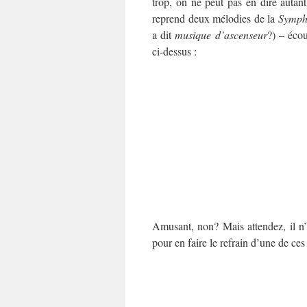
trop, on ne peut pas en dire autan
reprend deux mélodies de la
Symph
a dit
musique d’ascenseur
?) – écou
ci-dessus :
Amusant, non? Mais attendez, il n
pour en faire le refrain d’une de ce