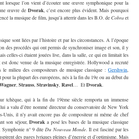
ent lorsque l’on vient d’écouter une œuvre symphonique pour la
Dvorak
d’une œuvre de
, c’est encore plus évident. Mais pourquoi
uencé la musique de film, jusqu’à atterrir dans les B.O. de
Cobra
et
que sont liées par l’histoire et par les circonstances. A l’époque
ion des procédés qui ont permis de synchroniser image et son, il y
s celles-ci étaient jouées live, dans la salle, ce qui en limitait les
nt est donc venue de la musique enregistrée. Hollywood a recruté
s le milieu des compositeurs de musique classique :
Gershwin
,
t pour la plupart des européens, nés à la fin du 19e ou au début du
Wagner
Strauss
Stravinsky
Ravel
Dvorak
,
,
,
… Et
.
ur tchèque, qui à la fin du 19ème siècle remporta un immense
 lui a valu d’être nommé directeur du conservatoire de New York
s-Unis, il n’y avait encore pas de compositeur ni même de chef
Dvorak
ant son séjour,
a posé les bases de la musique classique
la Symphonie n° 9 dite
Du Nouveau Monde
. Il est fasciné par les
nspirent des pages lyriques pleines d’énergie et d’optimisme. Mais