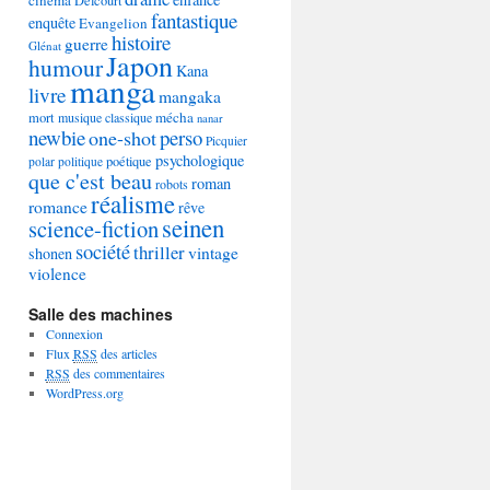
Delcourt
fantastique
enquête
Evangelion
histoire
guerre
Glénat
Japon
humour
Kana
manga
livre
mangaka
mécha
mort
musique classique
nanar
newbie
perso
one-shot
Picquier
psychologique
poétique
polar
politique
que c'est beau
roman
robots
réalisme
romance
rêve
seinen
science-fiction
société
thriller
vintage
shonen
violence
Salle des machines
Connexion
Flux
RSS
des articles
RSS
des commentaires
WordPress.org