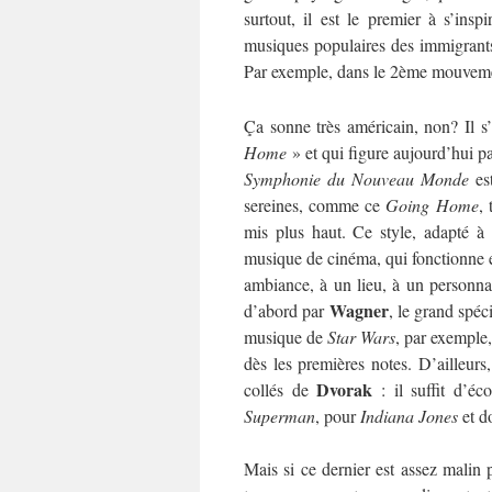
surtout, il est le premier à s’insp
musiques populaires des immigrants 
Par exemple, dans le 2ème mouvemen
Ça sonne très américain, non? Il s’
Home
» et qui figure aujourd’hui pa
Symphonie du Nouveau Monde
est
sereines, comme ce
Going Home
,
mis plus haut. Ce style, adapté à
musique de cinéma, qui fonctionne 
ambiance, à un lieu, à un personna
Wagner
d’abord par
, le grand spéc
musique de
Star Wars
, par exemple,
dès les premières notes. D’ailleur
Dvorak
collés de
: il suffit d’é
Superman
, pour
Indiana Jones
et d
Mais si ce dernier est assez malin p