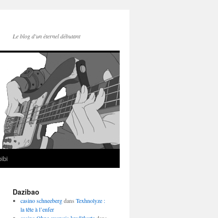
Le blog d'un éternel débutant
ibi
Dazibao
casino schneeberg
dans
Texhnolyze :
la tête à l’enfer