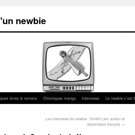
'un newbie
ques livres & romans
Chroniques manga
Interviews
Le newbie c’est b
Les interviews du newbie : Dimitri Lam, auteur et
dessinateur français
→