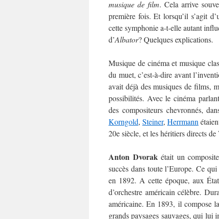
musique de film
. Cela arrive souv
première fois. Et lorsqu’il s’agit 
cette symphonie a-t-elle autant infl
d’
Albator
? Quelques explications.
Musique de cinéma et musique classi
du muet, c’est-à-dire avant l’invent
avait déjà des musiques de films, mai
possibilités. Avec le cinéma parla
des compositeurs chevronnés, dan
Korngold
,
Steiner
,
Herrmann
étaien
20e siècle, et les héritiers directs de
Anton Dvorak
était un composite
succès dans toute l’Europe. Ce qui
en 1892. A cette époque, aux État
d’orchestre américain célèbre. Dur
américaine. En 1893, il compose 
grands paysages sauvages, qui lui i