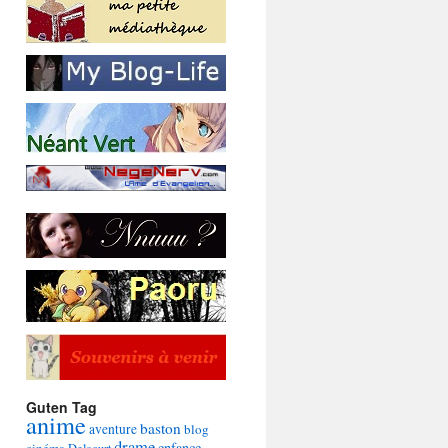
Guten Tag
anime
baston
aventure
blog
drame
enfance
cinéma