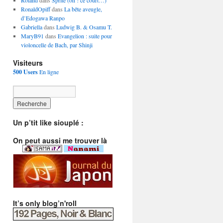
Roland
dans
Sprite (oh ! ce court…)
RonaldOpiff
dans
La bête aveugle,
d’Edogawa Ranpo
Gabriella
dans
Ludwig B. & Osamu T.
MaryB91
dans
Evangelion : suite pour
violoncelle de Bach, par Shinji
Visiteurs
500 Users
En ligne
Un p’tit like siouplé :
On peut aussi me trouver là
It’s only blog’n'roll