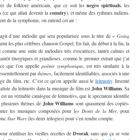
negro spirituals
irer du folklore américain, que ce soit les
, les
country
(ce qui allait devenir la
), et même des rythmes indiens.
t de la symphonie, on entend cet air :
agit d’une mélodie qui sera popularisée sous le titre de «
Going
rmi les plus célèbres chanson Gospel. En fait, du début à la fin, la
 comme une suite de mélodies très évocatrices, tantôt calmes et
 tantôt énergiques et grandioses, comme le premier extrait que j’ai
 ce que l’on appelle
poème symphonique
, est très similaire à la
essentiellement par
thèmes
, facilement identifiables, associés à une
ge du film, etc. C’est ce qu’on appelle aussi le
leitmotiv
. Inventé
John Williams
ialiste du leitmotiv dans la musique de film est
. Sa
 est un véritable catalogue de leitmotivs, que le spectateur identifie
John Williams
s, plusieurs thèmes de
sont quasiment des copiés-
couter les musiques composées pour l
es Dents de la Mer
, pour
onc
Star Wars
(les deux trilogies) pour s’en rendre compte.
Dvorak
our réutiliser les vieilles recettes de
sans que ça se voie