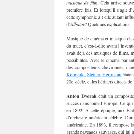
musique de film
. Cela arrive souv
première fois. Et lorsqu’il s’agit 
cette symphonie a-t-elle autant infl
d’
Albator
? Quelques explications.
Musique de cinéma et musique classi
du muet, c’est-à-dire avant l’invent
avait déjà des musiques de films, mai
possibilités. Avec le cinéma parla
des compositeurs chevronnés, dan
Korngold
,
Steiner
,
Herrmann
étaien
20e siècle, et les héritiers directs de
Anton Dvorak
était un composite
succès dans toute l’Europe. Ce qui
en 1892. A cette époque, aux État
d’orchestre américain célèbre. Dur
américaine. En 1893, il compose 
grands paysages sauvages, qui lui i