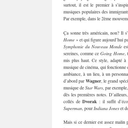
surtout, il est le premier à s’insp
musiques populaires des immigrants 
Par exemple, dans le 2ème mouvemen
Ça sonne très américain, non? Il s’
Home
» et qui figure aujourd’hui pa
Symphonie du Nouveau Monde
est
sereines, comme ce
Going Home
,
mis plus haut. Ce style, adapté à
musique de cinéma, qui fonctionne 
ambiance, à un lieu, à un personna
Wagner
d’abord par
, le grand spéc
musique de
Star Wars
, par exemple,
dès les premières notes. D’ailleur
Dvorak
collés de
: il suffit d’é
Superman
, pour
Indiana Jones
et d
Mais si ce dernier est assez malin p