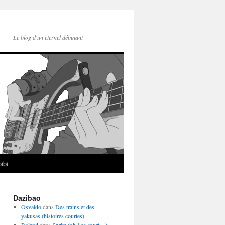
Le blog d'un éternel débutant
ibi
Dazibao
Osvaldo
dans
Des trains et des
yakusas (histoires courtes)