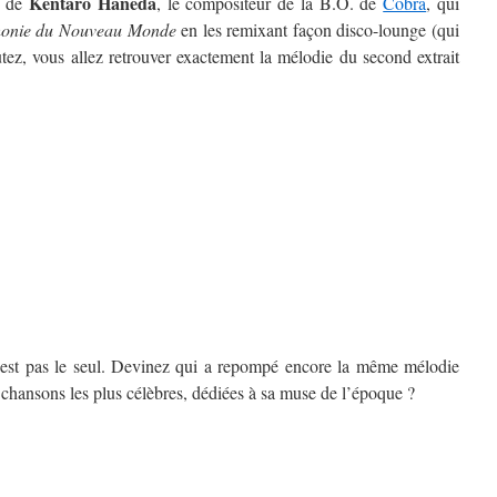
Kentaro Haneda
t de
, le compositeur de la B.O. de
Cobra
, qui
onie du Nouveau Monde
en les remixant façon disco-lounge (qui
tez, vous allez retrouver exactement la mélodie du second extrait
’est pas le seul. Devinez qui a repompé encore la même mélodie
s chansons les plus célèbres, dédiées à sa muse de l’époque ?