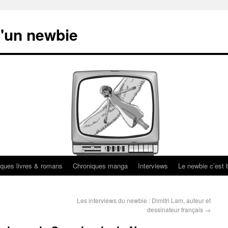
'un newbie
ques livres & romans
Chroniques manga
Interviews
Le newbie c’est b
Les interviews du newbie : Dimitri Lam, auteur et
dessinateur français
→