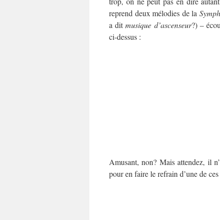
trop, on ne peut pas en dire autan
reprend deux mélodies de la
Symph
a dit
musique d’ascenseur
?) – écou
ci-dessus :
Amusant, non? Mais attendez, il n
pour en faire le refrain d’une de ce