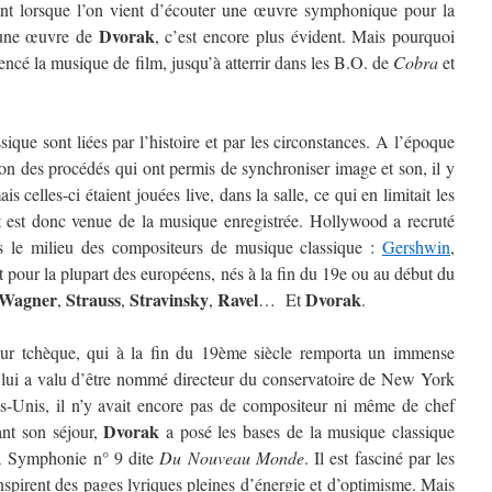
ent lorsque l’on vient d’écouter une œuvre symphonique pour la
Dvorak
d’une œuvre de
, c’est encore plus évident. Mais pourquoi
uencé la musique de film, jusqu’à atterrir dans les B.O. de
Cobra
et
que sont liées par l’histoire et par les circonstances. A l’époque
ion des procédés qui ont permis de synchroniser image et son, il y
s celles-ci étaient jouées live, dans la salle, ce qui en limitait les
nt est donc venue de la musique enregistrée. Hollywood a recruté
s le milieu des compositeurs de musique classique :
Gershwin
,
t pour la plupart des européens, nés à la fin du 19e ou au début du
Wagner
Strauss
Stravinsky
Ravel
Dvorak
,
,
,
… Et
.
ur tchèque, qui à la fin du 19ème siècle remporta un immense
 lui a valu d’être nommé directeur du conservatoire de New York
s-Unis, il n’y avait encore pas de compositeur ni même de chef
Dvorak
ant son séjour,
a posé les bases de la musique classique
la Symphonie n° 9 dite
Du Nouveau Monde
. Il est fasciné par les
nspirent des pages lyriques pleines d’énergie et d’optimisme. Mais