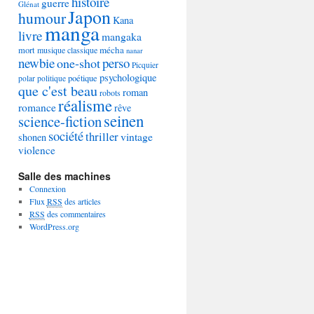
histoire
guerre
Glénat
Japon
humour
Kana
manga
livre
mangaka
mécha
mort
musique classique
nanar
newbie
perso
one-shot
Picquier
psychologique
poétique
polar
politique
que c'est beau
roman
robots
réalisme
romance
rêve
seinen
science-fiction
société
thriller
vintage
shonen
violence
Salle des machines
Connexion
Flux
RSS
des articles
RSS
des commentaires
WordPress.org