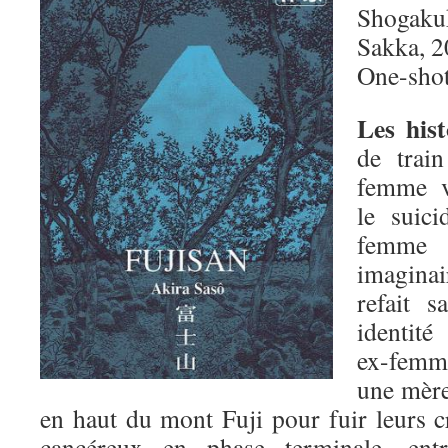
Shogaku
Sakka, 
One-sho
Les hist
de trai
femme v
le suic
femme
imagina
refait 
identité
ex-femme
une mère 
en haut du mont Fuji pour fuir leurs 
cancéreux en phase terminale, ent