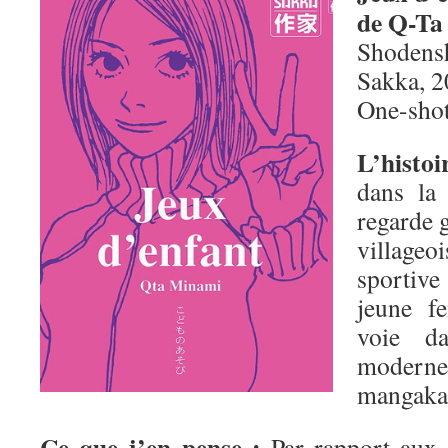
de Q-Ta
Shodens
Sakka, 
One-sho
L’histo
dans la
regarde g
village
sportive 
jeune f
voie da
moderne
mangaka
Ce que j’en pense :
Par rapport aux t