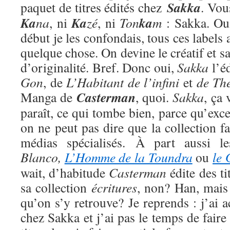
Sakka
paquet de titres édités chez
. Vou
Ka
Ka
ka
na
, ni
zé
, ni
Ton
m
: Sakka. Oui
début je les confondais, tous ces labels
quelque chose. On devine le créatif et 
d’originalité. Bref. Donc oui,
Sakka
l’é
Gon
, de
L’Habitant de l’infini
et
de Th
Casterman
Manga de
, quoi.
Sakka
, ça 
paraît, ce qui tombe bien, parce qu’excep
on ne peut pas dire que la collection f
médias spécialisés. À part aussi 
Blanco,
L’Homme de la Toundra
ou
le 
wait, d’habitude
Casterman
édite des ti
sa collection
écritures
, non? Han, mai
qu’on s’y retrouve? Je reprends : j’ai a
chez Sakka et j’ai pas le temps de faire