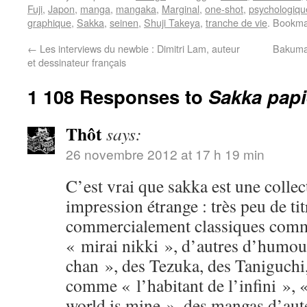
Fuji
,
Japon
,
manga
,
mangaka
,
Marginal
,
one-shot
,
psychologiqu
graphique
,
Sakka
,
seinen
,
Shuji Takeya
,
tranche de vie
. Bookma
←
Les interviews du newbie : Dimitri Lam, auteur
Bakuman
et dessinateur français
1 108 Responses to
Sakka papi
Thôt
says:
26 novembre 2012 at 17 h 19 min
C’est vrai que sakka est une colle
impression étrange : très peu de tit
commercialement classiques comm
« mirai nikki », d’autres d’humo
chan », des Tezuka, des Taniguchi
comme « l’habitant de l’infini »,
world is mine », des mangas d’aute