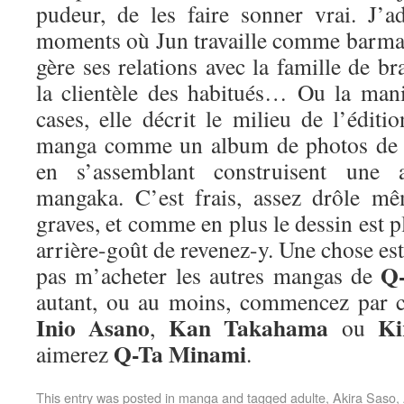
pudeur, de les faire sonner vrai. J’a
moments où Jun travaille comme barmaid
gère ses relations avec la famille de br
la clientèle des habitués… Ou la man
cases, elle décrit le milieu de l’éditi
manga comme un album de photos de fa
en s’assemblant construisent une 
mangaka. C’est frais, assez drôle m
graves, et comme en plus le dessin est p
arrière-goût de revenez-y. Une chose est 
Q
pas m’acheter les autres mangas de
autant, ou au moins, commencez par c
Inio Asano
Kan Takahama
Ki
,
ou
Q-Ta Minami
aimerez
.
This entry was posted in
manga
and tagged
adulte
,
Akira Saso
,