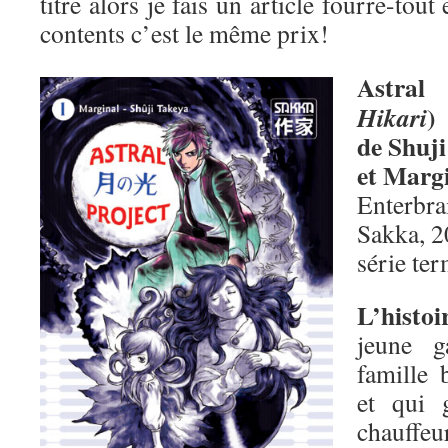
titre alors je fais un article fourre-tout
contents c’est le même prix!
Astral
)
Hikari
de Shuj
et Marg
Enterbra
Sakka, 
série te
L’histo
jeune g
famille 
et qui 
chauffeu