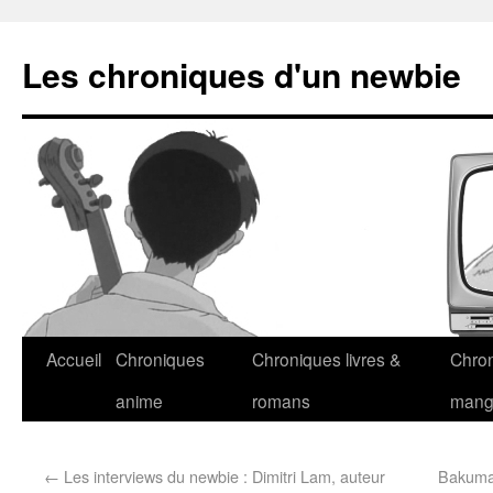
Les chroniques d'un newbie
Accueil
Chroniques
Chroniques livres &
Chro
anime
romans
man
←
Les interviews du newbie : Dimitri Lam, auteur
Bakuman