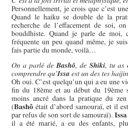
C’est à la fois trivial et métaphysique, et 
Personnellement, je crois que c’est un
Quand le haiku se double de la prat
recherche de l’effacement de soi, on
bouddhiste. Quand je parle de moi, 
fréquente un peu quand même, je suis
fais partie du monde, voilà…
Bashô
Shiki
On a parlé de
, de
, tu as
Issa
comprendre qu’
est un des tes haijin
Oh oui. C’est quelqu’un qui a eu une vie 
fin du 18ème et au début du 19ème si
moins ancré dans la pratique du ze
Bashô
(
était d’abord samouraï, et il e
Issa
par refus de son sort de samouraï).
il a été marié, a eu des enfants, pl