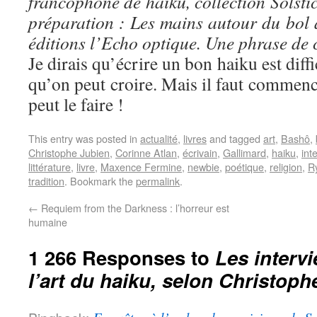
francophone de haiku, collection Solstic
préparation : Les mains autour du bol à
éditions l’Echo optique. Une phrase de
Je dirais qu’écrire un bon haiku est diffi
qu’on peut croire. Mais il faut commence
peut le faire !
This entry was posted in
actualité
,
livres
and tagged
art
,
Bashô
,
Christophe Jubien
,
Corinne Atlan
,
écrivain
,
Gallimard
,
haiku
,
int
littérature
,
livre
,
Maxence Fermine
,
newbie
,
poétique
,
religion
,
R
tradition
. Bookmark the
permalink
.
←
Requiem from the Darkness : l’horreur est
humaine
1 266 Responses to
Les interv
l’art du haiku, selon Christoph