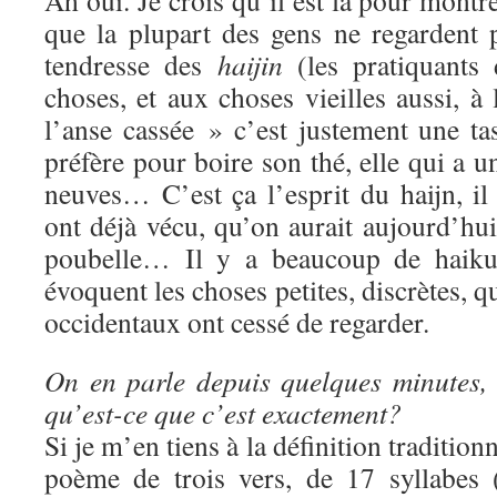
Ah oui. Je crois qu’il est là pour montr
que la plupart des gens ne regardent 
tendresse des
haijin
(les pratiquants 
choses, et aux choses vieilles aussi, à 
l’anse cassée » c’est justement une t
préfère pour boire son thé, elle qui a u
neuves… C’est ça l’esprit du haijn, il
ont déjà vécu, qu’on aurait aujourd’hui
poubelle… Il y a beaucoup de haiku
évoquent les choses petites, discrètes, q
occidentaux ont cessé de regarder.
On en parle depuis quelques minutes, m
qu’est-ce que c’est exactement?
Si je m’en tiens à la définition tradition
poème de trois vers, de 17 syllabes 