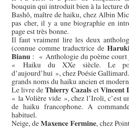
bouquin qui introduit bien à la lecture d
Bashô, maître de haiku, chez Albin Mic
pas cher, il y a une biographie en int
page est très bonne.
Il faut vraiment lire les deux antholo
Haruk
(connue comme traductrice de
Bianu
: « Anthologie du poème court j
« Haiku du XXe siècle. Le poè
d’aujourd’hui », chez Poésie Gallimard.
grands noms du haiku ancien et modern
Thierry Cazals
Vincent 
Le livre de
et
« la Volière vide », chez l’Iroli, c’est u
de haiku francophone. A commander
habituel.
Maxence Fermine
Neige, de
, chez Poin