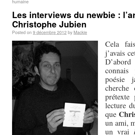
humaine
Les interviews du newbie : l’a
Christophe Jubien
Posted on
9 décembre 2012
by
Mackie
Cela fa
j’avais ce
D’abord
connais
poésie j
cherche 
prétexte
lecture d
Chri
que
un ami, m
un vrai