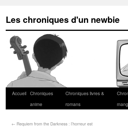
Les chroniques d'un newbie
Accueil
Chroniques
Chroniques livres &
Chro
anime
romans
man
←
Requiem from the Darkness : l’horreur est