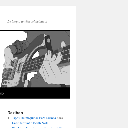
Le blog d'un éternel débutant
ibi
Dazibao
Tipos De maquinas Para casinos
dans
Enfin terminé : Death Note