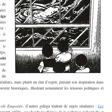
s de
nées
iga
res
st :
r le
aux
 le
iga,
oshi
ore
e de
, du
éaliste), mais plutôt un état d’esprit, puisant son inspiration dans
ouvent historiques, illustrant notamment les tensions politiques et
cole Emportée
, d’autres gekiga traitent de sujets similaires :
Les
agami
, 1970), qui aborde les thèmes de la pollution industrielle et