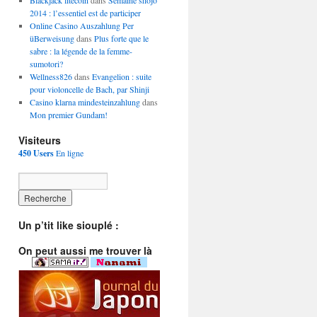
Blackjack litecoin
dans
Semaine shôjo
2014 : l’essentiel est de participer
Online Casino Auszahlung Per
üBerweisung
dans
Plus forte que le
sabre : la légende de la femme-
sumotori?
Wellness826
dans
Evangelion : suite
pour violoncelle de Bach, par Shinji
Casino klarna mindesteinzahlung
dans
Mon premier Gundam!
Visiteurs
450 Users
En ligne
Un p’tit like siouplé :
On peut aussi me trouver là