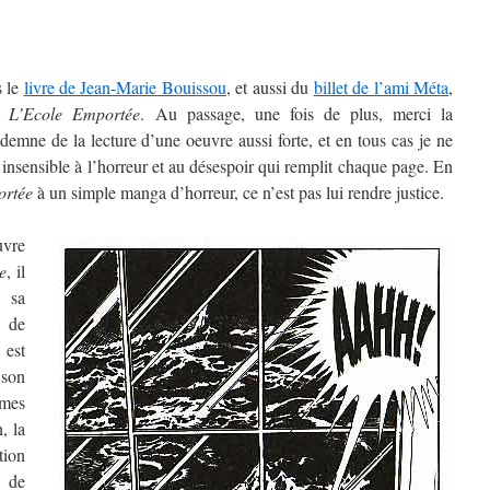
s le
livre de Jean-Marie Bouissou
, et aussi du
billet de l’ami Méta
,
ur
L’Ecole Emportée
. Au passage, une fois de plus, merci la
demne de la lecture d’une oeuvre aussi forte, et en tous cas je ne
insensible à l’horreur et au désespoir qui remplit chaque page. En
ortée
à un simple manga d’horreur, ce n’est pas lui rendre justice.
vre
e
, il
 sa
 de
, est
 son
smes
, la
ion
r de