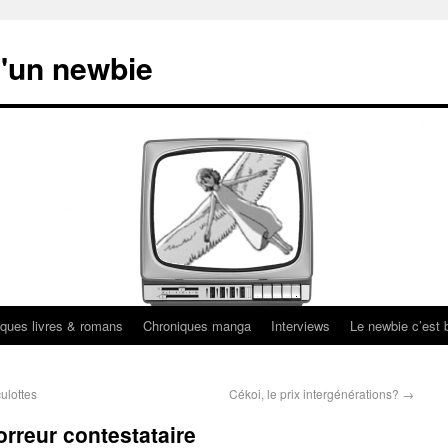
'un newbie
ques livres & romans
Chroniques manga
Interviews
Le newbie c’est b
ulottes
Cékoi, le prix intergénérations?
→
orreur contestataire