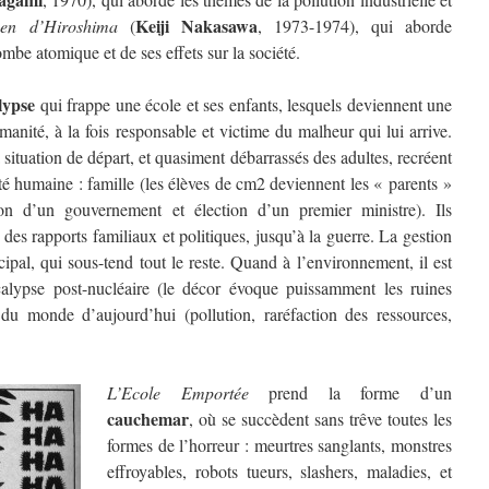
Keiji Nakasawa
en d’Hiroshima
(
, 1973-1974), qui aborde
mbe atomique et de ses effets sur la société.
lypse
qui frappe une école et ses enfants, lesquels deviennent une
manité, à la fois responsable et victime du malheur qui lui arrive.
 situation de départ, et quasiment débarrassés des adultes, recréent
iété humaine : famille (les élèves de cm2 deviennent les « parents »
tion d’un gouvernement et élection d’un premier ministre). Ils
 des rapports familiaux et politiques, jusqu’à la guerre. La gestion
ipal, qui sous-tend tout le reste. Quand à l’environnement, il est
alypse post-nucléaire (le décor évoque puissamment les ruines
u monde d’aujourd’hui (pollution, raréfaction des ressources,
L’Ecole Emportée
prend la forme d’un
cauchemar
, où se succèdent sans trêve toutes les
formes de l’horreur : meurtres sanglants, monstres
effroyables, robots tueurs, slashers, maladies, et