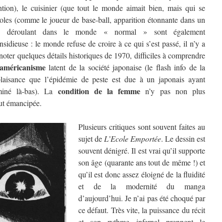
tion), le cuisinier (que tout le monde aimait bien, mais qui se
idoles (comme le joueur de base-ball, apparition étonnante dans un
e déroulant dans le monde « normal » sont également
idieuse : le monde refuse de croire à ce qui s’est passé, il n’y a
oter quelques détails historiques de 1970, difficiles à comprendre
-américanisme
latent de la société japonaise (le flash info de la
plaisance que l’épidémie de peste est due à un japonais ayant
condition de la femme
iné là-bas). La
n’y pas non plus
out émancipée.
Plusieurs critiques sont souvent faites au
sujet de
L’Ecole Emportée
. Le dessin est
souvent dénigré. Il est vrai qu’il supporte
son âge (quarante ans tout de même !) et
qu’il est donc assez éloigné de la fluidité
et de la modernité du manga
d’aujourd’hui. Je n’ai pas été choqué par
ce défaut. Très vite, la puissance du récit
et son rythme infernal prennent le