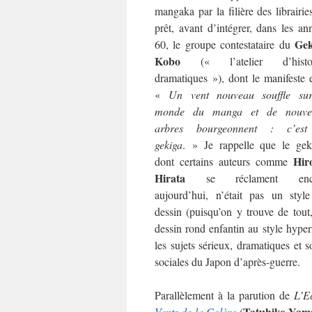
mangaka par la filière des librairie
prêt, avant d’intégrer, dans les an
Gek
60, le groupe contestataire du
Kobo
(« l’atelier d’histoi
dramatiques »), dont le manifeste e
«
Un vent nouveau souffle su
monde du manga et de nouve
arbres bourgeonnent : c’est
gekiga
. » Je rappelle que le gek
Hir
dont certains auteurs comme
Hirata
se réclament enc
aujourd’hui, n’était pas un styl
dessin (puisqu’on y trouve de tout
dessin rond enfantin au style hyperr
les sujets sérieux, dramatiques et s
sociales du Japon d’après-guerre.
Parallèlement à la parution de
L’E
Tatuhiko Yam
Vents de la Colère
(