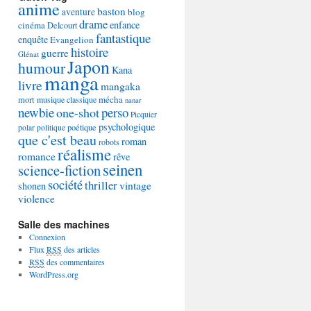
anime
baston
aventure
blog
drame
enfance
cinéma
Delcourt
fantastique
enquête
Evangelion
histoire
guerre
Glénat
Japon
humour
Kana
manga
livre
mangaka
mécha
mort
musique classique
nanar
newbie
perso
one-shot
Picquier
psychologique
poétique
polar
politique
que c'est beau
roman
robots
réalisme
romance
rêve
seinen
science-fiction
société
thriller
vintage
shonen
violence
Salle des machines
Connexion
Flux
RSS
des articles
RSS
des commentaires
WordPress.org