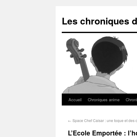
Les chroniques d
Accueil
Chroniques anime
Chroni
←
Space Chef Caisar : une toque et des c
L’Ecole Emportée : l’h