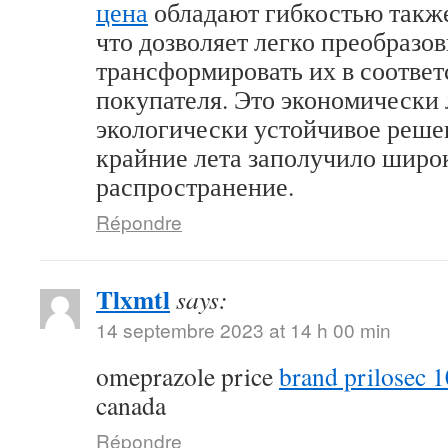
цена
обладают гибкостью такж
что дозволяет легко преобразов
трансформировать их в соответ
покупателя. Это экономически
экологически устойчивое решен
крайние лета заполучило широ
распространение.
Répondre
Tlxmtl
says:
14 septembre 2023 at 14 h 00 min
omeprazole price
brand prilosec 
canada
Répondre