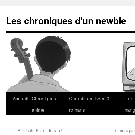
Les chroniques d'un newbie
Accueil
Chroniques
Chroniques livres &
Chro
anime
romans
man
←
Pizzicato Five : du rab !
Les musiques