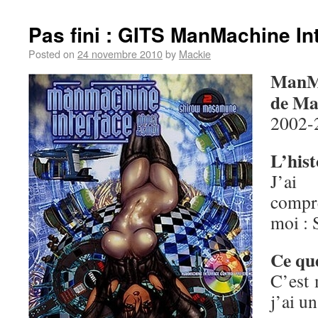
Pas fini : GITS ManMachine In
Posted on
24 novembre 2010
by
Mackie
ManMa
de Ma
2002-2
L’hist
J’a
compr
moi : 
Ce que
C’est 
j’ai u