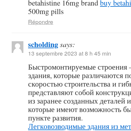
betahistine 16mg brand
buy betahi
500mg pills
Répondre
scholding
says:
13 septembre 2023 at 8 h 45 min
Быстромонтируемые строения 
здания, которые различаются 
скоростью строительства и гиб
представляют собой конструк
из заранее созданных деталей 
которые имеют возможность бы
пункте развития.
Легковозводимые здания из ме