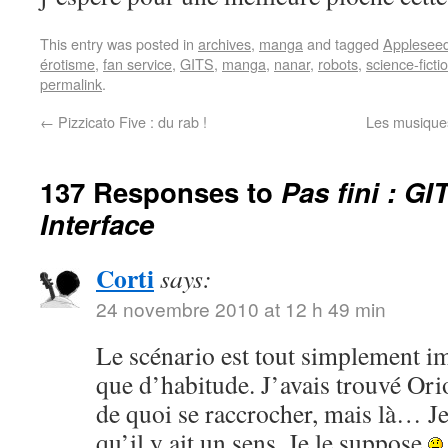
This entry was posted in
archives
,
manga
and tagged
Applesee
érotisme
,
fan service
,
GITS
,
manga
,
nanar
,
robots
,
science-ficti
permalink
.
←
Pizzicato Five : du rab !
Les musiques
137 Responses to
Pas fini : G
Interface
Corti
says:
24 novembre 2010 at 12 h 49 min
Le scénario est tout simplement im
que d’habitude. J’avais trouvé Ori
de quoi se raccrocher, mais là… J
qu’il y ait un sens. Je le suppose