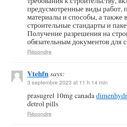
требования к строительству, в
предусмотренные виды работ,
материалы и способы, а также 
строительные стандарты и пак
Получение разрешения на стро
обязательным документов для 
Répondre
Vtehfn
says:
3 septembre 2023 at 11 h 14 min
prasugrel 10mg canada
dimenhydr
detrol pills
Répondre