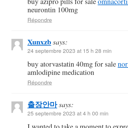
buy azipro pills for sale
omnacorti
neurontin 100mg
Répondre
Xunxzb
says:
24 septembre 2023 at 15 h 28 min
buy atorvastatin 40mg for sale
nor
amlodipine medication
Répondre
출장안마
says:
25 septembre 2023 at 4 h 00 min
I wanted to take a moment to expre