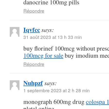
danocrine 100mg pills
Répondre
Iqvfcc
says:
31 août 2023 at 13 h 33 min
buy florinef 100mcg without pres
100mcg for sale
buy imodium med
Répondre
Nuhpzf
says:
1 septembre 2023 at 2 h 28 min
monograph 600mg drug
colospa 
pletal online