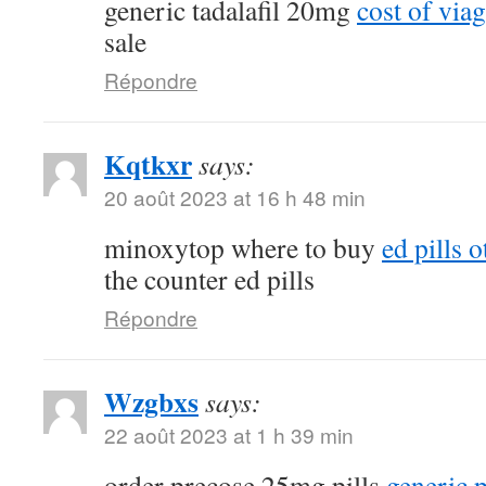
generic tadalafil 20mg
cost of vi
sale
Répondre
Kqtkxr
says:
20 août 2023 at 16 h 48 min
minoxytop where to buy
ed pills o
the counter ed pills
Répondre
Wzgbxs
says:
22 août 2023 at 1 h 39 min
order precose 25mg pills
generic 