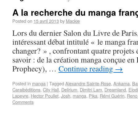
A la recherche du manga fran
Posted on
15 avril 2013
by
Mackie
Lors du dernier Salon du Livre de Paris, 
intéressant débat intitulé « le manga fran
changer? » , confrontant quatre projets é
savoir : de la création manga conçue en
Prophecy), …
Continue reading
→
Posted in
manga
|
Tagged
Alexandre Sainte-Rose
,
Ankama
,
Ba
Caraibéditions
,
City Hall
,
Delirium
,
Dimitri Lam
,
Dreamland
,
Elod
Lapeyre
,
Hector Poullet
,
Josh
,
manga
,
Pika
,
Rémi Guérin
,
Reno
Comments