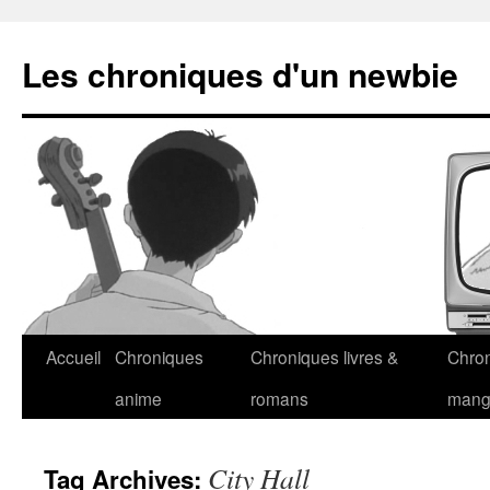
Les chroniques d'un newbie
Accueil
Chroniques
Chroniques livres &
Chro
anime
romans
man
City Hall
Tag Archives: