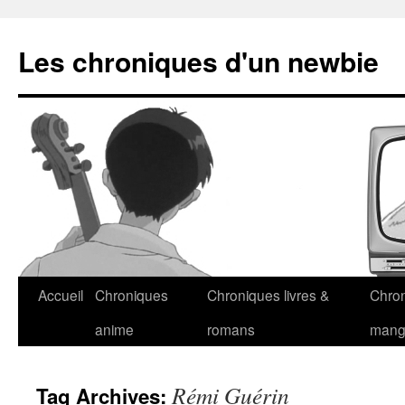
Les chroniques d'un newbie
Accueil
Chroniques
Chroniques livres &
Chro
anime
romans
man
Rémi Guérin
Tag Archives: