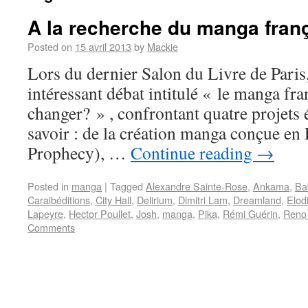
A la recherche du manga fran
Posted on
15 avril 2013
by
Mackie
Lors du dernier Salon du Livre de Paris, 
intéressant débat intitulé « le manga fran
changer? » , confrontant quatre projets é
savoir : de la création manga conçue en
Prophecy), …
Continue reading
→
Posted in
manga
|
Tagged
Alexandre Sainte-Rose
,
Ankama
,
Ba
Caraibéditions
,
City Hall
,
Delirium
,
Dimitri Lam
,
Dreamland
,
Elod
Lapeyre
,
Hector Poullet
,
Josh
,
manga
,
Pika
,
Rémi Guérin
,
Reno
Comments