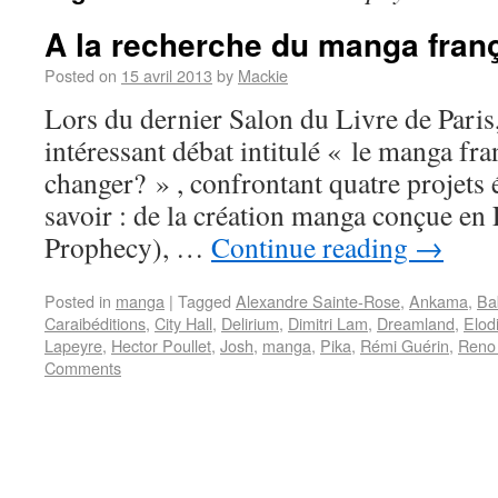
A la recherche du manga fran
Posted on
15 avril 2013
by
Mackie
Lors du dernier Salon du Livre de Paris, 
intéressant débat intitulé « le manga fran
changer? » , confrontant quatre projets é
savoir : de la création manga conçue en
Prophecy), …
Continue reading
→
Posted in
manga
|
Tagged
Alexandre Sainte-Rose
,
Ankama
,
Ba
Caraibéditions
,
City Hall
,
Delirium
,
Dimitri Lam
,
Dreamland
,
Elod
Lapeyre
,
Hector Poullet
,
Josh
,
manga
,
Pika
,
Rémi Guérin
,
Reno
Comments