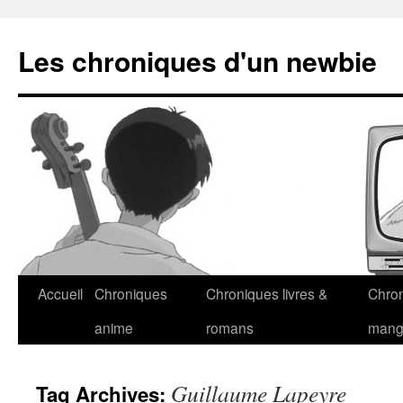
Les chroniques d'un newbie
Accueil
Chroniques
Chroniques livres &
Chro
anime
romans
man
Guillaume Lapeyre
Tag Archives: