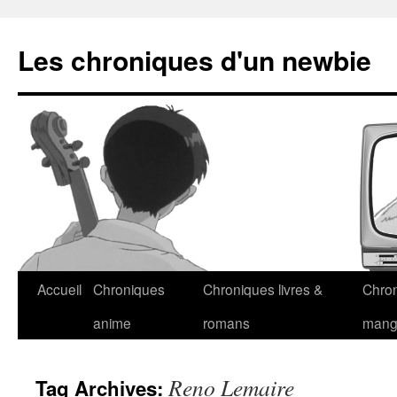
Les chroniques d'un newbie
Accueil
Chroniques
Chroniques livres &
Chro
anime
romans
man
Reno Lemaire
Tag Archives: