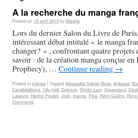
A la recherche du manga fran
Posted on
15 avril 2013
by
Mackie
Lors du dernier Salon du Livre de Paris, 
intéressant débat intitulé « le manga fran
changer? » , confrontant quatre projets é
savoir : de la création manga conçue en
Prophecy), …
Continue reading
→
Posted in
manga
|
Tagged
Alexandre Sainte-Rose
,
Ankama
,
Ba
Caraibéditions
,
City Hall
,
Delirium
,
Dimitri Lam
,
Dreamland
,
Elod
Lapeyre
,
Hector Poullet
,
Josh
,
manga
,
Pika
,
Rémi Guérin
,
Reno
Comments