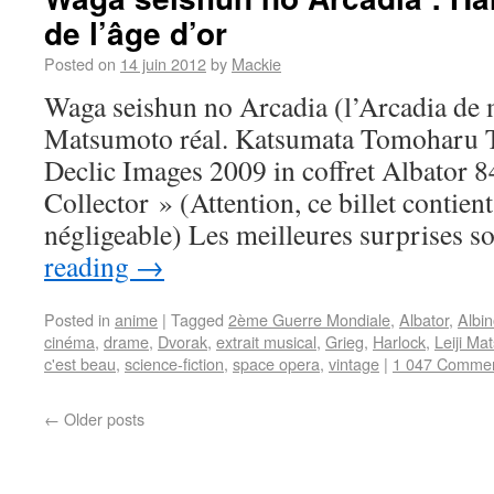
de l’âge d’or
Posted on
14 juin 2012
by
Mackie
Waga seishun no Arcadia (l’Arcadia de m
Matsumoto réal. Katsumata Tomoharu 
Declic Images 2009 in coffret Albator 8
Collector » (Attention, ce billet contien
négligeable) Les meilleures surprises 
reading
→
Posted in
anime
|
Tagged
2ème Guerre Mondiale
,
Albator
,
Albin
cinéma
,
drame
,
Dvorak
,
extrait musical
,
Grieg
,
Harlock
,
Leiji Ma
c'est beau
,
science-fiction
,
space opera
,
vintage
|
1 047 Comme
←
Older posts