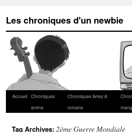
Les chroniques d'un newbie
Accueil
Chroniques
Chroniques livres &
Chro
anime
romans
man
2ème Guerre Mondiale
Tag Archives: