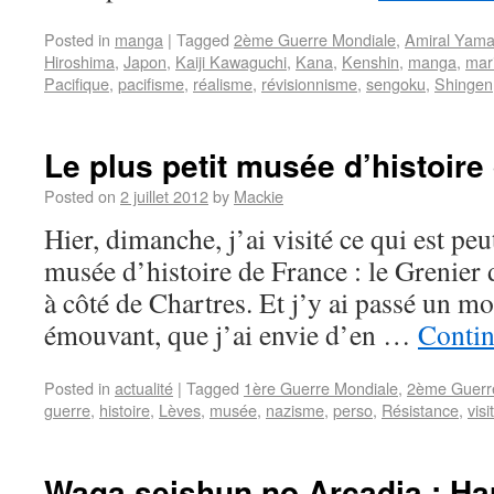
Posted in
manga
|
Tagged
2ème Guerre Mondiale
,
Amiral Yam
Hiroshima
,
Japon
,
Kaiji Kawaguchi
,
Kana
,
Kenshin
,
manga
,
mar
Pacifique
,
pacifisme
,
réalisme
,
révisionnisme
,
sengoku
,
Shingen
Le plus petit musée d’histoire
Posted on
2 juillet 2012
by
Mackie
Hier, dimanche, j’ai visité ce qui est peut
musée d’histoire de France : le Grenier d
à côté de Chartres. Et j’y ai passé un mo
émouvant, que j’ai envie d’en …
Contin
Posted in
actualité
|
Tagged
1ère Guerre Mondiale
,
2ème Guerr
guerre
,
histoire
,
Lèves
,
musée
,
nazisme
,
perso
,
Résistance
,
visi
Waga seishun no Arcadia : Har