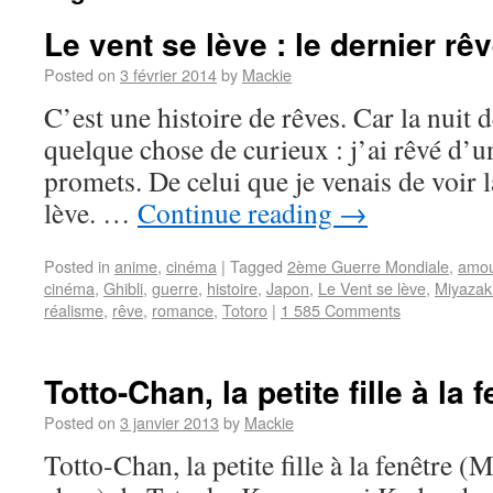
Le vent se lève : le dernier rê
Posted on
3 février 2014
by
Mackie
C’est une histoire de rêves. Car la nuit d
quelque chose de curieux : j’ai rêvé d’un
promets. De celui que je venais de voir la
lève. …
Continue reading
→
Posted in
anime
,
cinéma
|
Tagged
2ème Guerre Mondiale
,
amou
cinéma
,
Ghibli
,
guerre
,
histoire
,
Japon
,
Le Vent se lève
,
Miyazak
réalisme
,
rêve
,
romance
,
Totoro
|
1 585 Comments
Totto-Chan, la petite fille à la 
Posted on
3 janvier 2013
by
Mackie
Totto-Chan, la petite fille à la fenêtre 