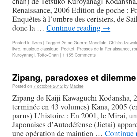
chan) de Tetsuko Kuroyanagi Kodansha,
Renaissance, 2006 Edition de poche : Po
Enquêtes à l’ombre des cerisiers, de Sa
donc la …
Continue reading
→
Posted in
livres
|
Tagged
2ème Guerre Mondiale
,
Chihiro Izawak
livre
,
musique classique
,
Pocket
,
Presses de la Renaissance
,
r
Kuroyanagi
,
Totto-Chan
|
1 155 Comments
Zipang, paradoxes et dilemme
Posted on
7 octobre 2012
by
Mackie
Zipang de Kaiji Kawaguchi Kodansha, 2
terminée en 43 volumes) Kana, 2005 (e
parus) L’histoire : En 2001, le Mirai, u
Japonaises d’Autodéfense (Jietai) appare
une opération de maintien …
Continue 