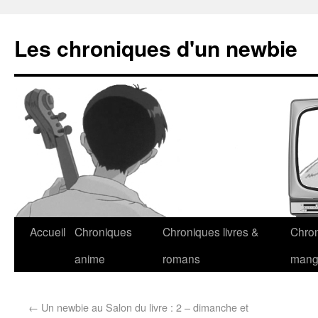
Les chroniques d'un newbie
Accueil
Chroniques
Chroniques livres &
Chro
anime
romans
man
←
Un newbie au Salon du livre : 2 – dimanche et