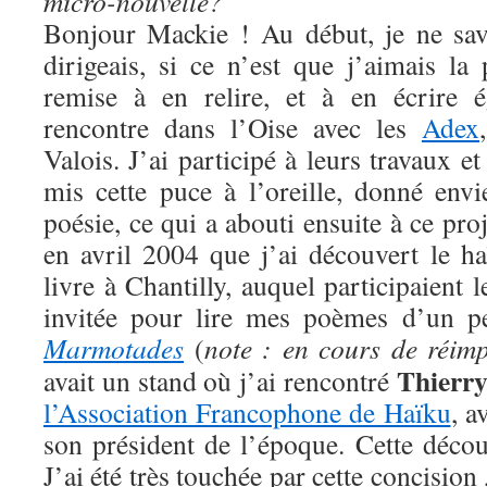
micro-nouvelle?
Bonjour Mackie ! Au début, je ne sav
dirigeais, si ce n’est que j’aimais la
remise à en relire, et à en écrire 
rencontre dans l’Oise avec les
Adex
Valois. J’ai participé à leurs travaux e
mis cette puce à l’oreille, donné envi
poésie, ce qui a abouti ensuite à ce pro
en avril 2004 que j’ai découvert le h
livre à Chantilly, auquel participaient 
invitée pour lire mes poèmes d’un peti
Marmotades
(
note : en cours de réimp
Thierry
avait un stand où j’ai rencontré
l’Association Francophone de Haïku
, a
son président de l’époque. Cette déco
J’ai été très touchée par cette concision 