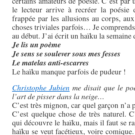
certains amateurs de poésie. C’est par 
le lecteur arrive à recréer la poésie 
frappée par les allusions au corps, au
choses triviales parfois… Je comprends
au début. J’ai écrit un haïku la semaine d
Je lis un poème
Je sens
se soulever
sous mes fesses
Le matelas anti-escarres
Le haïku manque parfois de pudeur !
Christophe Jubien
me disait que le po
l’art de pisser dans la neige…
C’est très mignon, car quel garçon n’a p
C’est quelque chose de très naturel. C
qui découvre le haïku, mais il faut se r
haïku se veut facétieux, voire comiqu