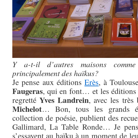
Y a-t-il d’autres maisons comme l
principalement des haïkus?
Je pense aux éditions
Erès
, à Toulous
Faugeras
, qui en font… et les édition
Yves Landrein
regretté
, avec les très
Michelot
… Bon, tous les grands éd
collection de poésie, publient des recue
Gallimard, La Table Ronde… Je pense
s’essayent au haïku à un moment de leu