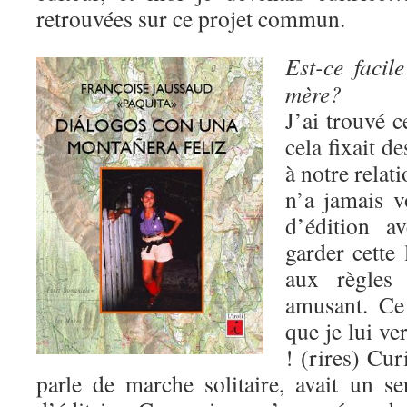
retrouvées sur ce projet commun.
Est-ce facil
mère?
J’ai trouvé c
cela fixait d
à notre relat
n’a jamais v
d’édition a
garder cette 
aux règles a
amusant. Ce
que je lui ve
! (rires) Cur
parle de marche solitaire, avait un 