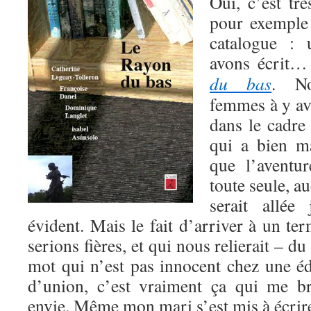
Oui, c’est trè
pour exemple 
catalogue :
avons écrit…
du bas
. N
femmes à y avo
dans le cadre 
qui a bien m
que l’aventur
toute seule, a
serait allée
évident. Mais le fait d’arriver à un te
serions fières, et qui nous relierait – du 
mot qui n’est pas innocent chez une éd
d’union, c’est vraiment ça qui me b
envie. Même mon mari s’est mis à écrire