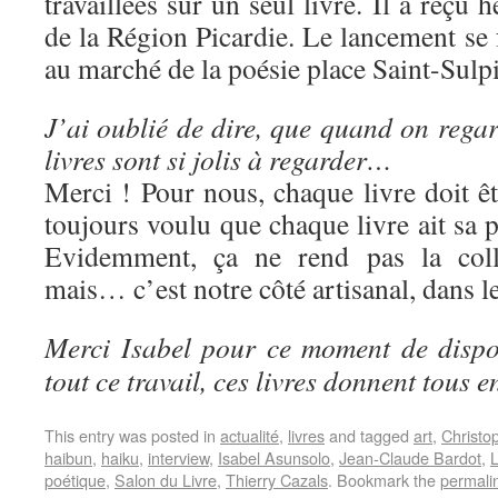
travaillées sur un seul livre. Il a reçu
de la Région Picardie. Le lancement se f
au marché de la poésie place Saint-Sulpi
J’ai oublié de dire, que quand on regard
livres sont si jolis à regarder…
Merci ! Pour nous, chaque livre doit ê
toujours voulu que chaque livre ait sa p
Evidemment, ça ne rend pas la colle
mais… c’est notre côté artisanal, dans l
Merci Isabel pour ce moment de dispon
tout ce travail, ces livres donnent tous en
This entry was posted in
actualité
,
livres
and tagged
art
,
Christo
haibun
,
haiku
,
interview
,
Isabel Asunsolo
,
Jean-Claude Bardot
,
L
poétique
,
Salon du Livre
,
Thierry Cazals
. Bookmark the
permali