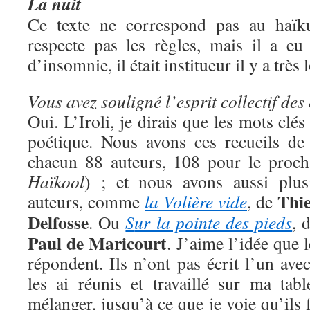
La nuit
Ce texte ne correspond pas au haïku 
respecte pas les règles, mais il a eu
d’insomnie, il était institueur il y a tr
Vous avez souligné l’esprit collectif des 
Oui. L’Iroli, je dirais que les mots clés 
poétique. Nous avons ces recueils de
chacun 88 auteurs, 108 pour le prochai
Haïkool
) ; et nous avons aussi plus
Thie
auteurs, comme
la Volière vide
, de
Delfosse
. Ou
S
ur la pointe des pieds
, 
Paul de Maricourt
. J’aime l’idée que 
répondent. Ils n’ont pas écrit l’un avec
les ai réunis et travaillé sur ma tab
mélanger, jusqu’à ce que je voie qu’ils