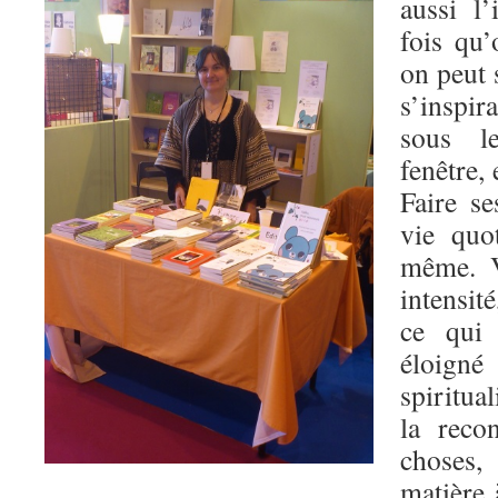
aussi l’
fois qu’
on peut 
s’inspi
sous l
fenêtre,
Faire se
vie quo
même. V
intensit
ce qui
éloign
spiritua
la reco
choses,
matière 