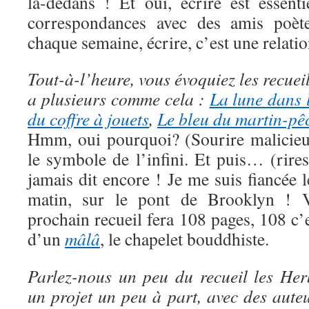
là-dedans ! Et oui, écrire est essent
correspondances avec des amis poète
chaque semaine, écrire, c’est une relation
Tout-à-l’heure, vous évoquiez les recuei
a plusieurs comme cela :
La lune dans 
du coffre à jouets
,
Le bleu du martin-pê
Hmm, oui pourquoi? (Sourire malicieu
le symbole de l’infini. Et puis… (rires
jamais dit encore ! Je me suis fiancée 
matin, sur le pont de Brooklyn !
prochain recueil fera 108 pages, 108 c’
d’un
mâlâ
, le chapelet bouddhiste.
Parlez-nous un peu du recueil les Her
un projet un peu à part, avec des aut