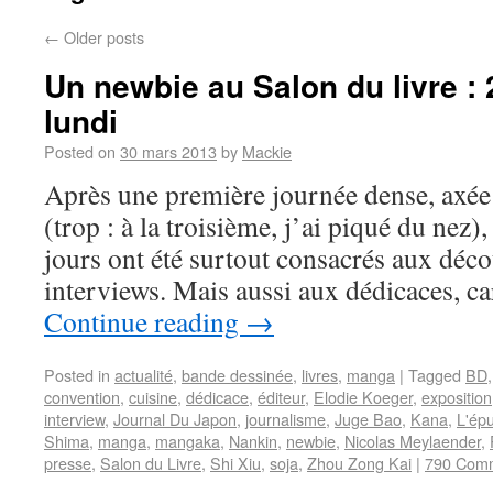
←
Older posts
Un newbie au Salon du livre :
lundi
Posted on
30 mars 2013
by
Mackie
Après une première journée dense, axée 
(trop : à la troisième, j’ai piqué du nez)
jours ont été surtout consacrés aux déco
interviews. Mais aussi aux dédicaces, ca
Continue reading
→
Posted in
actualité
,
bande dessinée
,
livres
,
manga
|
Tagged
BD
convention
,
cuisine
,
dédicace
,
éditeur
,
Elodie Koeger
,
exposition
interview
,
Journal Du Japon
,
journalisme
,
Juge Bao
,
Kana
,
L'ép
Shima
,
manga
,
mangaka
,
Nankin
,
newbie
,
Nicolas Meylaender
,
presse
,
Salon du Livre
,
Shi Xiu
,
soja
,
Zhou Zong Kai
|
790 Com