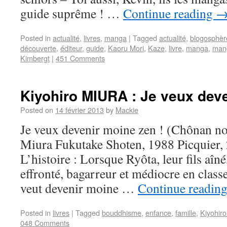
guide suprême ! …
Continue reading
Posted in
actualité
,
livres
,
manga
|
Tagged
actualité
,
blogosphèr
découverte
,
éditeur
,
guide
,
Kaoru Mori
,
Kaze
,
livre
,
manga
,
man
Kimbergt
|
451 Comments
Kiyohiro MIURA : Je veux deve
Posted on
14 février 2013
by
Mackie
Je veux devenir moine zen ! (Chônan n
Miura Fukutake Shoten, 1988 Picquier,
L’histoire : Lorsque Ryôta, leur fils aî
effronté, bagarreur et médiocre en class
veut devenir moine …
Continue readin
Posted in
livres
|
Tagged
bouddhisme
,
enfance
,
famille
,
Kiyohiro
048 Comments