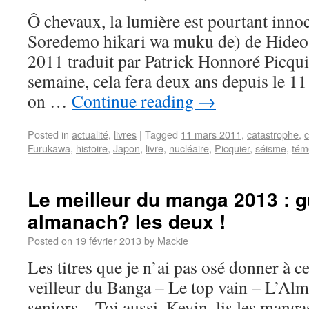
Ô chevaux, la lumière est pourtant inno
Soredemo hikari wa muku de) de Hideo
2011 traduit par Patrick Honnoré Picqui
semaine, cela fera deux ans depuis le 11
on …
Continue reading
→
Posted in
actualité
,
livres
|
Tagged
11 mars 2011
,
catastrophe
,
Furukawa
,
histoire
,
Japon
,
livre
,
nucléaire
,
Picquier
,
séisme
,
tém
Le meilleur du manga 2013 : g
almanach? les deux !
Posted on
19 février 2013
by
Mackie
Les titres que je n’ai pas osé donner à c
veilleur du Banga – Le top vain – L’Al
seniors – Toi aussi, Kevin, lis les manga