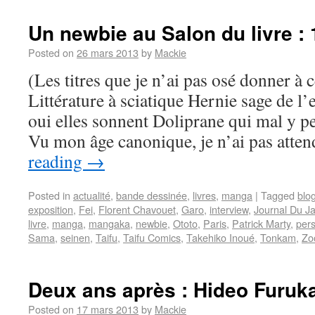
Un newbie au Salon du livre :
Posted on
26 mars 2013
by
Mackie
(Les titres que je n’ai pas osé donner à 
Littérature à sciatique Hernie sage de l
oui elles sonnent Doliprane qui mal y p
Vu mon âge canonique, je n’ai pas att
reading
→
Posted in
actualité
,
bande dessinée
,
livres
,
manga
|
Tagged
blo
exposition
,
Fei
,
Florent Chavouet
,
Garo
,
interview
,
Journal Du J
livre
,
manga
,
mangaka
,
newbie
,
Ototo
,
Paris
,
Patrick Marty
,
per
Sama
,
seinen
,
Taifu
,
Taifu Comics
,
Takehiko Inoué
,
Tonkam
,
Zo
Deux ans après : Hideo Furu
Posted on
17 mars 2013
by
Mackie