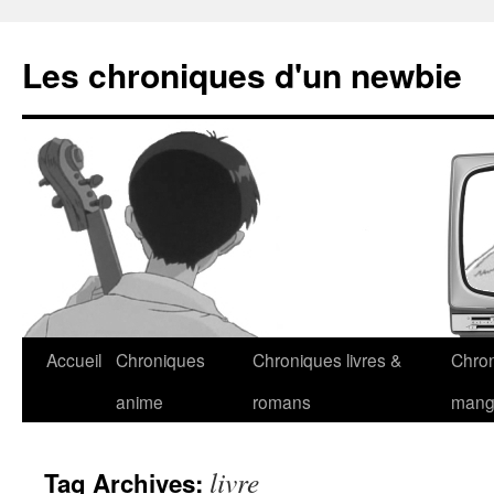
Les chroniques d'un newbie
Accueil
Chroniques
Chroniques livres &
Chro
anime
romans
man
livre
Tag Archives: