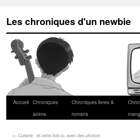
Les chroniques d'un newbie
Accueil
Chroniques
Chroniques livres &
Chro
anime
romans
man
←
Cuisine : et cette fois-ci, avec des photos!