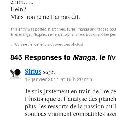
emm…..
Hein?
Mais non je ne l’ai pas dit.
This entry was posted in
archives
,
livres
,
manga
and tagged
bou
livre
,
manga
,
Picquier
,
seinen
,
shojo
,
shonen
. Bookmark the
per
←
Cuisine : et cette fois-ci, avec des photos!
845 Responses to
Manga, le li
Sirius
says:
12 janvier 2011 at 18 h 20 min
Je suis justement en train de lire c
l’historique et l’analyse des plan
plus, les ressorts de la passion qu
sont pas vraiment compatibles ave