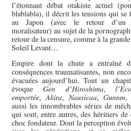
l’étonnant débat otakiste actuel (p
blablabla), il décrit les tensions qui s
au Japon (avec le retour d’un c
moralisateur) au sujet de la pornograph
retour de la censure, comme à la grand
Soleil Levant…
Empire dont la chute a entraîné d
conséquences traumatisantes, non enco
évacuées aujourd’hui. Tout un chapit
évoque
Gen d’Hiroshima
,
l’Eco
emportée
,
Akira
,
Nausicaa
,
Gunnm
, 
aussi les innombrables séries de méch
qui sont, entre autres, des héritiers de
choc fondateur. Dont la perception évol