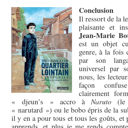
Conclusion
Il ressort de la 
plaisante et in
Jean-Marie Bo
est un objet c
genre, à la fois
par son langa
universel par 
nous, les lecteu
façon confus
clairement for
« djeun’s » accro à
Naruto
(le 
« narutard ») ou le bobo épris de la su
il y en a pour tous et tous les goûts, et
apprends, et plus je me rends compte