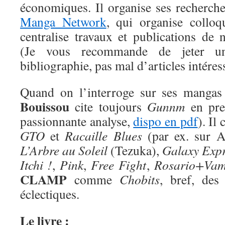
économiques. Il organise ses recherche
Manga Network
, qui organise colloq
centralise travaux et publications de 
(Je vous recommande de jeter u
bibliographie, pas mal d’articles intéres
Quand on l’interroge sur ses mangas
Bouissou
cite toujours
Gunnm
en prem
passionnante analyse,
dispo en pdf
). Il
GTO
et
Racaille Blues
(par ex. sur A
L’Arbre au Soleil
(Tezuka),
Galaxy Expr
Itchi !
,
Pink
,
Free Fight
,
Rosario+Vam
CLAMP
comme
Chobits
, bref, des
éclectiques.
Le livre :