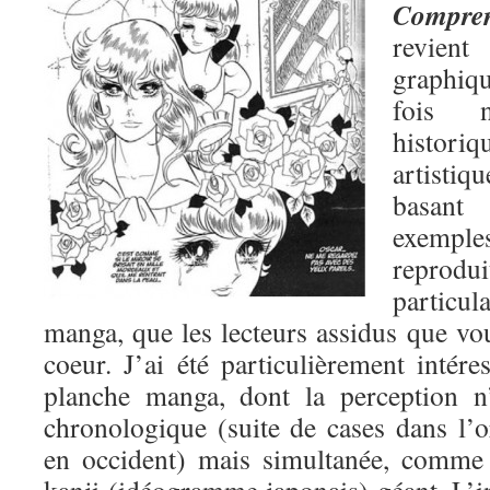
Compren
revient
graphiq
fois 
histori
artisti
basant
exemp
reprodu
partic
manga, que les lecteurs assidus que vo
coeur. J’ai été particulièrement intére
planche manga, dont la perception n
chronologique (suite de cases dans l
en occident) mais simultanée, comme 