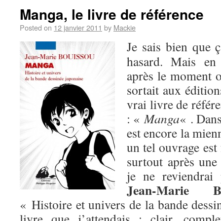
Manga, le livre de référence
Posted on
12 janvier 2011
by
Mackie
Je sais bien que 
hasard. Mais en 
après le moment 
sortait aux éditio
vrai livre de référ
: «
Manga
« . Dans
est encore la mien
un tel ouvrage est
surtout après un
je ne reviendra
Jean-Marie Bo
« Histoire et univers de la bande dessi
livre que j’attendais : clair, comple