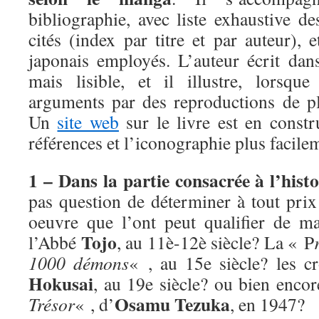
bibliographie, avec liste exhaustive d
cités (index par titre et par auteur), 
japonais employés. L’auteur écrit dans
mais lisible, et il illustre, lorsque
arguments par des reproductions de p
Un
site web
sur le livre est en constr
références et l’iconographie plus facile
1 – Dans la partie consacrée à l’his
pas question de déterminer à tout prix
oeuvre que l’ont peut qualifier de m
Tojo
l’Abbé
, au 11è-12è siècle? La « P
1000 démons
« , au 15e siècle? les 
Hokusai
, au 19e siècle? ou bien enco
Osamu Tezuka
Trésor
« , d’
, en 1947?