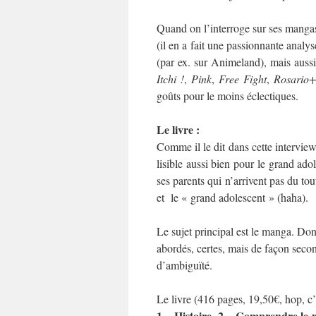
Quand on l’interroge sur ses manga
(il en a fait une passionnante analy
(par ex. sur Animeland), mais auss
Itchi !
,
Pink
,
Free Fight
,
Rosario
goûts pour le moins éclectiques.
Le livre :
Comme il le dit dans cette intervie
lisible aussi bien pour le grand ado
ses parents qui n’arrivent pas du tout
et le « grand adolescent » (haha).
Le sujet principal est le manga. Don
abordés, certes, mais de façon seconda
d’ambiguïté.
Le livre (416 pages, 19,50€, hop, c’e
1 – Histoire
2 – Comprendre le
,