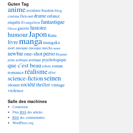
Guten Tag
anime
baston
aventure
blog
drame
enfance
cinéma
Delcourt
fantastique
enquête
Evangelion
histoire
guerre
Glénat
Japon
humour
Kana
manga
livre
mangaka
mécha
mort
musique classique
nanar
newbie
perso
one-shot
Picquier
psychologique
poétique
polar
politique
que c'est beau
roman
robots
réalisme
romance
rêve
seinen
science-fiction
société
thriller
vintage
shonen
violence
Salle des machines
Connexion
Flux
RSS
des articles
RSS
des commentaires
WordPress.org