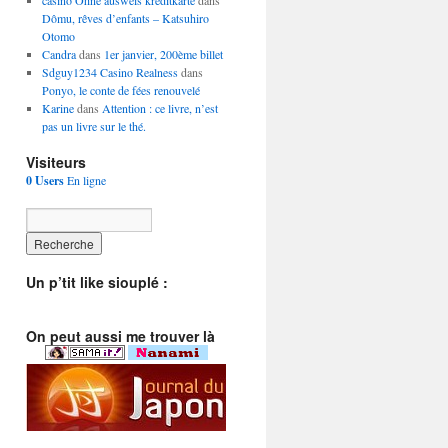
casino Ohne ausweis kreditkarte
dans
Dômu, rêves d’enfants – Katsuhiro
Otomo
Candra
dans
1er janvier, 200ème billet
Sdguy1234 Casino Realness
dans
Ponyo, le conte de fées renouvelé
Karine
dans
Attention : ce livre, n’est
pas un livre sur le thé.
Visiteurs
0 Users
En ligne
Un p’tit like siouplé :
On peut aussi me trouver là