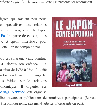
gnifique
Conte du Charbonnier
, que j’ai présenté ici récemment).
igree qui fait un peu peur.
re, spécialistes des relations
mbreux ouvrages sur la Japon
s-Po
fait partie de ceux que les
s », et qu’on interviewe pour
l
que l’on ne comprend pas.
sou
est aussi une vraie pointure
BD depuis son enfance, il a
a vécu de 1975 à 1990 (il a été
 retour en France, le manga lui
es évident sur les relations
 économiques. Il organise ses
Manga Network
, qui organise
alise travaux et publications de nombreux participants. (Je vous
 la bibliographie, pas mal d’articles intéressants en pdf).