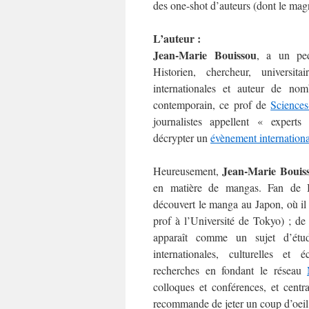
des one-shot d’auteurs (dont le ma
L’auteur :
Jean-Marie Bouissou
, a un ped
Historien, chercheur, universitai
internationales et auteur de no
contemporain, ce prof de
Science
journalistes appellent « expert
décrypter un
évènement internationa
Jean-Marie Bouis
Heureusement,
en matière de mangas. Fan de 
découvert le manga au Japon, où il 
prof à l’Université de Tokyo) ; de
apparaît comme un sujet d’étud
internationales, culturelles et
recherches en fondant le réseau
colloques et conférences, et centr
recommande de jeter un coup d’oeil à