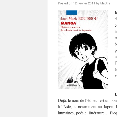
Posted on
12 janvier 2011
by
Mackie
J
d
é
i
m
b
p
u
j
a
v
L
Déjà, le nom de l’éditeur est un bo
à l’Asie, et notamment au Japon, l
humaines, poésie, littérature… Pic