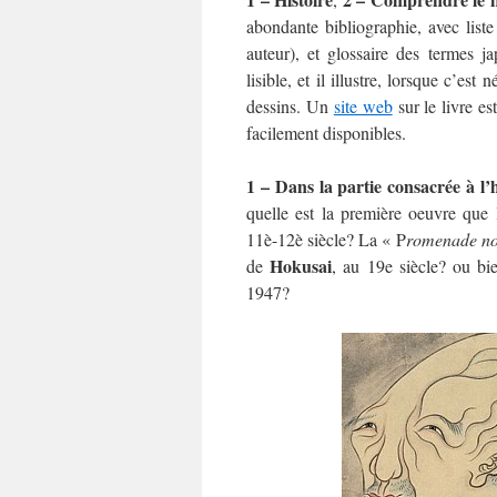
abondante bibliographie, avec liste
auteur), et glossaire des termes j
lisible, et il illustre, lorsque c’e
dessins. Un
site web
sur le livre es
facilement disponibles.
1 – Dans la partie consacrée à l
quelle est la première oeuvre que
11è-12è siècle? La « P
romenade no
Hokusai
de
, au 19e siècle? ou b
1947?