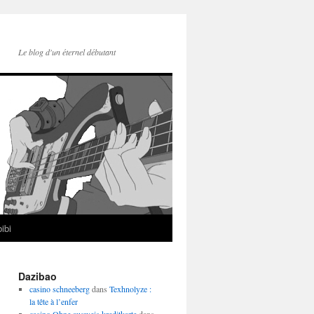
Le blog d'un éternel débutant
ibi
Dazibao
casino schneeberg
dans
Texhnolyze :
la tête à l’enfer