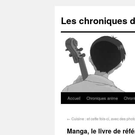
Les chroniques d
Accueil
Chroniques anime
Chroni
←
Cuisine : et cette fois-ci, avec des phot
Manga, le livre de réf