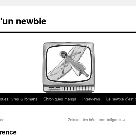
'un newbie
ques livres & romans
Chroniques manga
Interviews
Le newbie c’est b
os!
Zetman : les héros sont fatigants
→
érence