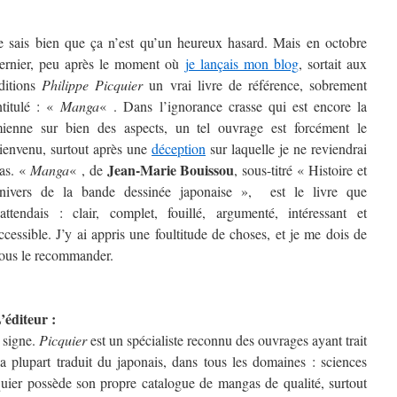
e sais bien que ça n’est qu’un heureux hasard. Mais en octobre
ernier, peu après le moment où
je lançais mon blog
, sortait aux
ditions
Philippe Picquier
un vrai livre de référence, sobrement
ntitulé : «
Manga
« . Dans l’ignorance crasse qui est encore la
ienne sur bien des aspects, un tel ouvrage est forcément le
ienvenu, surtout après une
déception
sur laquelle je ne reviendrai
Jean-Marie Bouissou
as. «
Manga
« , de
, sous-titré « Histoire et
nivers de la bande dessinée japonaise », est le livre que
’attendais : clair, complet, fouillé, argumenté, intéressant et
ccessible. J’y ai appris une foultitude de choses, et je me dois de
ous le recommander.
’éditeur :
n signe.
Picquier
est un spécialiste reconnu des ouvrages ayant trait
a plupart traduit du japonais, dans tous les domaines : sciences
quier possède son propre catalogue de mangas de qualité, surtout