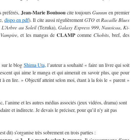
Jean-Marie Bouissou
s préférés,
cite toujours
Gunnm
en premier
se,
dispo en pdf
). Il cite aussi régulièrement
GTO
et
Racaille Blues
i
L’Arbre au Soleil
(Tezuka),
Galaxy Express 999
,
Nausicaa
,
Ki-
CLAMP
+Vampire
, et les mangas de
comme
Chobits
, bref, des
w sur le blog
Shima Uta,
l’auteur a souhaité « faire un livre qui soit
lescent qui aime le manga et qui aimerait en savoir plus, que pour
 à en lire. » Objectif atteint selon moi, étant à la fois le « parent »
c, l’anime et les autres médias associés (jeux vidéos, drama) sont
ire et indirecte. Je devais le préciser, pour qu’il n’y ait pas
st dit) s’organise très sobrement en trois parties :
 manga
3 – Le monde selon le manga
, et
. Il s’accompagne d’une