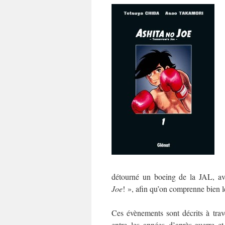
détourné un boeing de la JAL, a
Joe
! », afin qu’on comprenne bien 
Ces évènements sont décrits à tra
entre les années d’après-guerre e