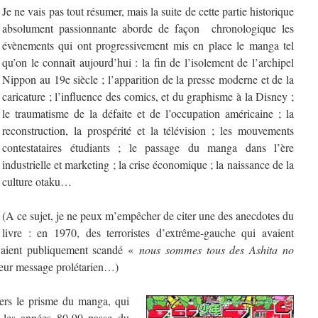
Je ne vais pas tout résumer, mais la suite de cette partie historique
absolument passionnante aborde de façon chronologique les
évènements qui ont progressivement mis en place le manga tel
qu’on le connaît aujourd’hui : la fin de l’isolement de l’archipel
Nippon au 19e siècle ; l’apparition de la presse moderne et de la
caricature ; l’influence des comics, et du graphisme à la Disney ;
le traumatisme de la défaite et de l’occupation américaine ; la
reconstruction, la prospérité et la télévision ; les mouvements
contestataires étudiants ; le passage du manga dans l’ère
industrielle et marketing ; la crise économique ; la naissance de la
culture otaku…
(A ce sujet, je ne peux m’empêcher de citer une des anecdotes du
livre : en 1970, des terroristes d’extrême-gauche qui avaient
vaient publiquement scandé «
nous sommes tous des Ashita no
leur message prolétarien…)
vers le prisme du manga, qui
t les années 80-90 passe du