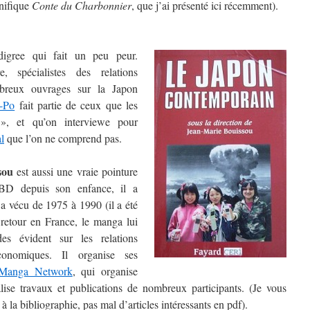
gnifique
Conte du Charbonnier
, que j’ai présenté ici récemment).
igree qui fait un peu peur.
re, spécialistes des relations
mbreux ouvrages sur la Japon
s-Po
fait partie de ceux que les
s », et qu’on interviewe pour
l
que l’on ne comprend pas.
sou
est aussi une vraie pointure
BD depuis son enfance, il a
a vécu de 1975 à 1990 (il a été
 retour en France, le manga lui
es évident sur les relations
 économiques. Il organise ses
Manga Network
, qui organise
alise travaux et publications de nombreux participants. (Je vous
 la bibliographie, pas mal d’articles intéressants en pdf).