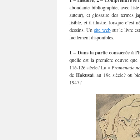
abondante bibliographie, avec liste
auteur), et glossaire des termes j
lisible, et il illustre, lorsque c’e
dessins. Un
site web
sur le livre es
facilement disponibles.
1 – Dans la partie consacrée à l
quelle est la première oeuvre que
11è-12è siècle? La « P
romenade no
Hokusai
de
, au 19e siècle? ou b
1947?