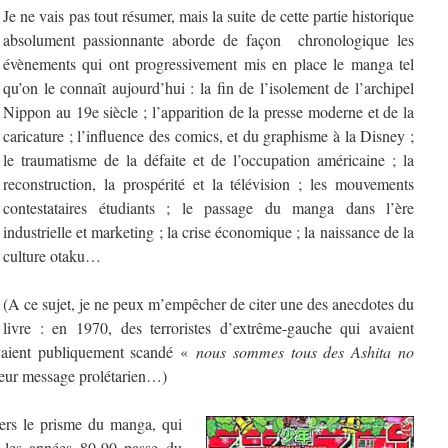
Je ne vais pas tout résumer, mais la suite de cette partie historique
absolument passionnante aborde de façon chronologique les
évènements qui ont progressivement mis en place le manga tel
qu’on le connaît aujourd’hui : la fin de l’isolement de l’archipel
Nippon au 19e siècle ; l’apparition de la presse moderne et de la
caricature ; l’influence des comics, et du graphisme à la Disney ;
le traumatisme de la défaite et de l’occupation américaine ; la
reconstruction, la prospérité et la télévision ; les mouvements
contestataires étudiants ; le passage du manga dans l’ère
industrielle et marketing ; la crise économique ; la naissance de la
culture otaku…
(A ce sujet, je ne peux m’empêcher de citer une des anecdotes du
livre : en 1970, des terroristes d’extrême-gauche qui avaient
vaient publiquement scandé «
nous sommes tous des Ashita no
leur message prolétarien…)
vers le prisme du manga, qui
t les années 80-90 passe du