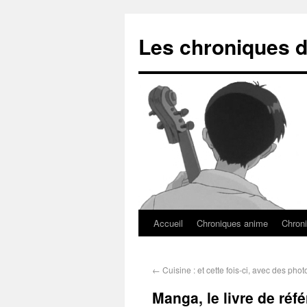
Les chroniques d
Accueil
Chroniques anime
Chroni
←
Cuisine : et cette fois-ci, avec des phot
Manga, le livre de réf