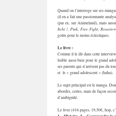
Quand on l’interroge sur ses manga
(il en a fait une passionnante analy
(par ex. sur Animeland), mais auss
Itchi !
,
Pink
,
Free Fight
,
Rosario
goûts pour le moins éclectiques.
Le livre :
Comme il le dit dans cette intervie
lisible aussi bien pour le grand ado
ses parents qui n’arrivent pas du tout
et le « grand adolescent » (haha).
Le sujet principal est le manga. Don
abordés, certes, mais de façon seconda
d’ambiguïté.
Le livre (416 pages, 19,50€, hop, c’e
1 – Histoire
2 – Comprendre le
,