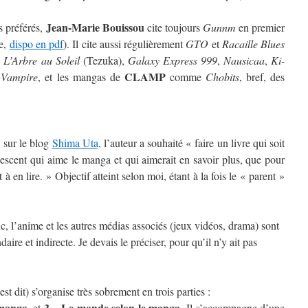
Jean-Marie Bouissou
s préférés,
cite toujours
Gunnm
en premier
se,
dispo en pdf
). Il cite aussi régulièrement
GTO
et
Racaille Blues
i
L’Arbre au Soleil
(Tezuka),
Galaxy Express 999
,
Nausicaa
,
Ki-
CLAMP
+Vampire
, et les mangas de
comme
Chobits
, bref, des
w sur le blog
Shima Uta,
l’auteur a souhaité « faire un livre qui soit
lescent qui aime le manga et qui aimerait en savoir plus, que pour
 à en lire. » Objectif atteint selon moi, étant à la fois le « parent »
c, l’anime et les autres médias associés (jeux vidéos, drama) sont
ire et indirecte. Je devais le préciser, pour qu’il n’y ait pas
st dit) s’organise très sobrement en trois parties :
 manga
3 – Le monde selon le manga
, et
. Il s’accompagne d’une