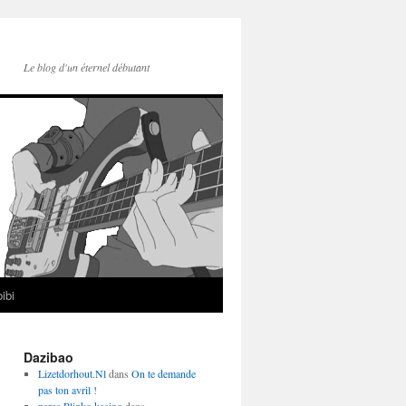
Le blog d'un éternel débutant
ibi
Dazibao
Lizetdorhout.Nl
dans
On te demande
pas ton avril !