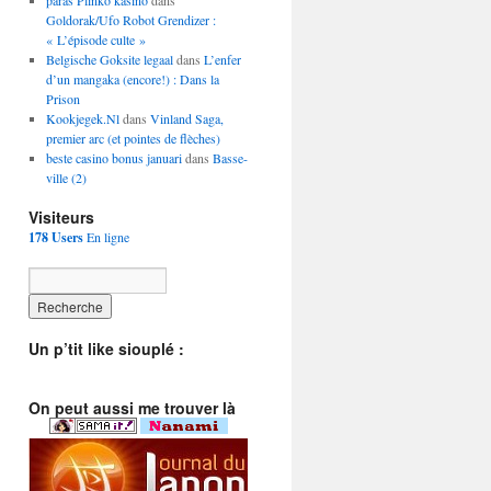
paras Plinko kasino
dans
Goldorak/Ufo Robot Grendizer :
« L’épisode culte »
Belgische Goksite legaal
dans
L’enfer
d’un mangaka (encore!) : Dans la
Prison
Kookjegek.Nl
dans
Vinland Saga,
premier arc (et pointes de flèches)
beste casino bonus januari
dans
Basse-
ville (2)
Visiteurs
178 Users
En ligne
Un p’tit like siouplé :
On peut aussi me trouver là