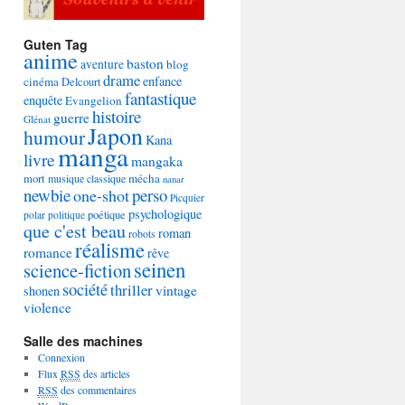
Guten Tag
anime
baston
aventure
blog
drame
enfance
cinéma
Delcourt
fantastique
enquête
Evangelion
histoire
guerre
Glénat
Japon
humour
Kana
manga
livre
mangaka
mécha
mort
musique classique
nanar
newbie
perso
one-shot
Picquier
psychologique
poétique
polar
politique
que c'est beau
roman
robots
réalisme
romance
rêve
seinen
science-fiction
société
thriller
vintage
shonen
violence
Salle des machines
Connexion
Flux
RSS
des articles
RSS
des commentaires