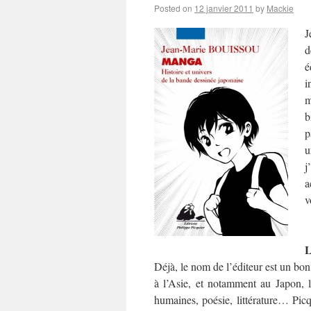
Posted on
12 janvier 2011
by
Mackie
J
d
é
i
m
b
p
u
j
a
v
L
Déjà, le nom de l’éditeur est un bo
à l’Asie, et notamment au Japon, l
humaines, poésie, littérature… Pic