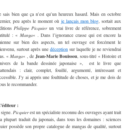
e sais bien que ça n’est qu’un heureux hasard. Mais en octobre
ernier, peu après le moment où
je lançais mon blog
, sortait aux
ditions
Philippe Picquier
un vrai livre de référence, sobrement
ntitulé : «
Manga
« . Dans l’ignorance crasse qui est encore la
ienne sur bien des aspects, un tel ouvrage est forcément le
ienvenu, surtout après une
déception
sur laquelle je ne reviendrai
Jean-Marie Bouissou
as. «
Manga
« , de
, sous-titré « Histoire et
nivers de la bande dessinée japonaise », est le livre que
’attendais : clair, complet, fouillé, argumenté, intéressant et
ccessible. J’y ai appris une foultitude de choses, et je me dois de
ous le recommander.
’éditeur :
n signe.
Picquier
est un spécialiste reconnu des ouvrages ayant trait
a plupart traduit du japonais, dans tous les domaines : sciences
quier possède son propre catalogue de mangas de qualité, surtout