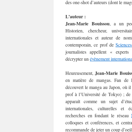
des one-shot d’auteurs (dont le ma
L’auteur :
Jean-Marie Bouissou
, a un ped
Historien, chercheur, universitai
internationales et auteur de no
contemporain, ce prof de
Science
journalistes appellent « expert
décrypter un
évènement internationa
Jean-Marie Bouis
Heureusement,
en matière de mangas. Fan de 
découvert le manga au Japon, où il 
prof à l’Université de Tokyo) ; de
apparaît comme un sujet d’étud
internationales, culturelles et
recherches en fondant le réseau
colloques et conférences, et centr
recommande de jeter un coup d’oeil à