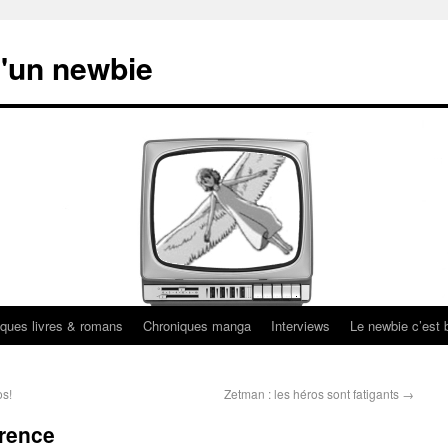
'un newbie
ques livres & romans
Chroniques manga
Interviews
Le newbie c’est b
os!
Zetman : les héros sont fatigants
→
érence