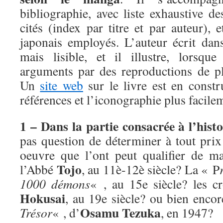
bibliographie, avec liste exhaustive d
cités (index par titre et par auteur), 
japonais employés. L’auteur écrit dans
mais lisible, et il illustre, lorsque
arguments par des reproductions de p
Un
site web
sur le livre est en constr
références et l’iconographie plus facile
1 – Dans la partie consacrée à l’his
pas question de déterminer à tout prix
oeuvre que l’ont peut qualifier de m
Tojo
l’Abbé
, au 11è-12è siècle? La « P
1000 démons
« , au 15e siècle? les 
Hokusai
, au 19e siècle? ou bien enco
Osamu Tezuka
Trésor
« , d’
, en 1947?