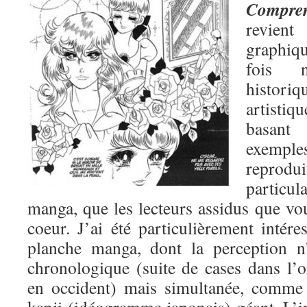
Compren
revient
graphiq
fois 
histori
artisti
basant
exemp
reprodu
partic
manga, que les lecteurs assidus que vo
coeur. J’ai été particulièrement intére
planche manga, dont la perception n
chronologique (suite de cases dans l
en occident) mais simultanée, comme 