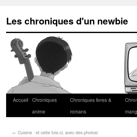
Les chroniques d'un newbie
Accueil
Chroniques
Chroniques livres &
Chro
anime
romans
man
←
Cuisine : et cette fois-ci, avec des photos!