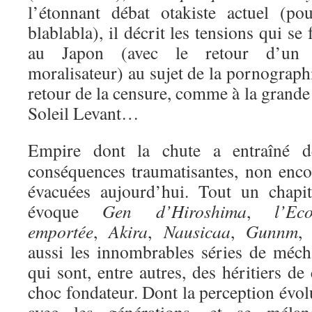
l’étonnant débat otakiste actuel (p
blablabla), il décrit les tensions qui s
au Japon (avec le retour d’un c
moralisateur) au sujet de la pornograph
retour de la censure, comme à la grand
Soleil Levant…
Empire dont la chute a entraîné d
conséquences traumatisantes, non enco
évacuées aujourd’hui. Tout un chapit
évoque
Gen d’Hiroshima
,
l’Eco
emportée
,
Akira
,
Nausicaa
,
Gunnm
, 
aussi les innombrables séries de méch
qui sont, entre autres, des héritiers de
choc fondateur. Dont la perception évol