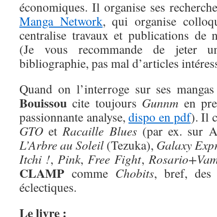
économiques. Il organise ses recherche
Manga Network
, qui organise colloq
centralise travaux et publications de 
(Je vous recommande de jeter u
bibliographie, pas mal d’articles intéres
Quand on l’interroge sur ses mangas
Bouissou
cite toujours
Gunnm
en prem
passionnante analyse,
dispo en pdf
). Il
GTO
et
Racaille Blues
(par ex. sur A
L’Arbre au Soleil
(Tezuka),
Galaxy Expr
Itchi !
,
Pink
,
Free Fight
,
Rosario+Vam
CLAMP
comme
Chobits
, bref, des
éclectiques.
Le livre :