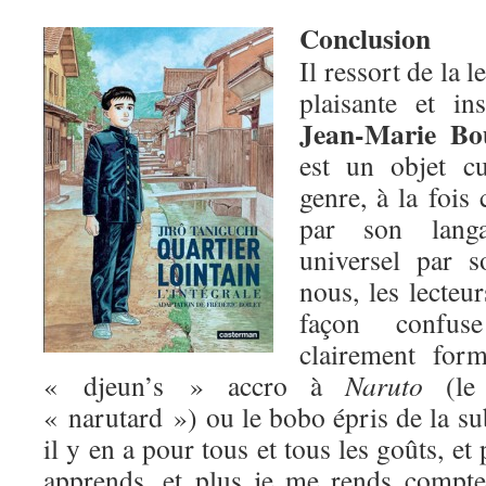
Conclusion
Il ressort de la 
plaisante et in
Jean-Marie Bo
est un objet c
genre, à la fois
par son langa
universel par 
nous, les lecteu
façon confus
clairement for
« djeun’s » accro à
Naruto
(le 
« narutard ») ou le bobo épris de la su
il y en a pour tous et tous les goûts, et
apprends, et plus je me rends compte