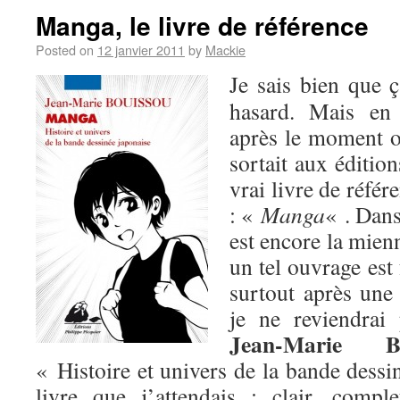
Manga, le livre de référence
Posted on
12 janvier 2011
by
Mackie
Je sais bien que 
hasard. Mais en 
après le moment 
sortait aux éditio
vrai livre de référ
: «
Manga
« . Dans
est encore la mien
un tel ouvrage est
surtout après un
je ne reviendra
Jean-Marie Bo
« Histoire et univers de la bande dessi
livre que j’attendais : clair, comple