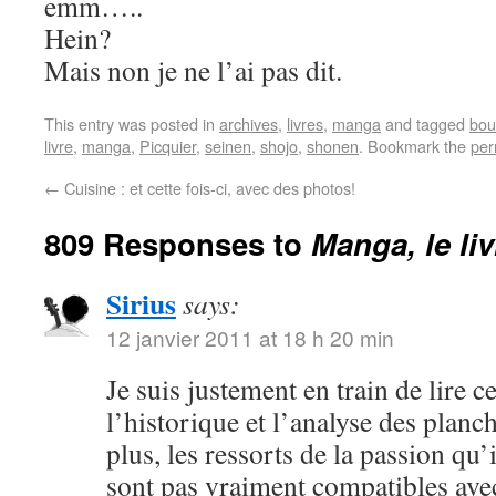
emm…..
Hein?
Mais non je ne l’ai pas dit.
This entry was posted in
archives
,
livres
,
manga
and tagged
bou
livre
,
manga
,
Picquier
,
seinen
,
shojo
,
shonen
. Bookmark the
per
←
Cuisine : et cette fois-ci, avec des photos!
809 Responses to
Manga, le li
Sirius
says:
12 janvier 2011 at 18 h 20 min
Je suis justement en train de lire c
l’historique et l’analyse des plan
plus, les ressorts de la passion qu
sont pas vraiment compatibles ave