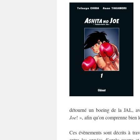
détourné un boeing de la JAL, a
Joe
! », afin qu’on comprenne bien 
Ces évènements sont décrits à tra
entre les années d’après-guerre e