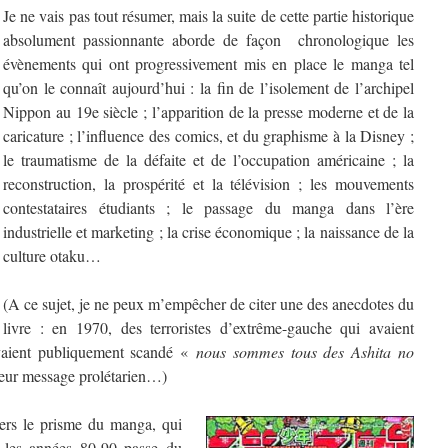
Je ne vais pas tout résumer, mais la suite de cette partie historique
absolument passionnante aborde de façon chronologique les
évènements qui ont progressivement mis en place le manga tel
qu’on le connaît aujourd’hui : la fin de l’isolement de l’archipel
Nippon au 19e siècle ; l’apparition de la presse moderne et de la
caricature ; l’influence des comics, et du graphisme à la Disney ;
le traumatisme de la défaite et de l’occupation américaine ; la
reconstruction, la prospérité et la télévision ; les mouvements
contestataires étudiants ; le passage du manga dans l’ère
industrielle et marketing ; la crise économique ; la naissance de la
culture otaku…
(A ce sujet, je ne peux m’empêcher de citer une des anecdotes du
livre : en 1970, des terroristes d’extrême-gauche qui avaient
vaient publiquement scandé «
nous sommes tous des Ashita no
leur message prolétarien…)
vers le prisme du manga, qui
t les années 80-90 passe du