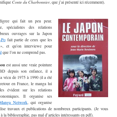
gnifique
Conte du Charbonnier
, que j’ai présenté ici récemment).
igree qui fait un peu peur.
re, spécialistes des relations
mbreux ouvrages sur la Japon
s-Po
fait partie de ceux que les
s », et qu’on interviewe pour
l
que l’on ne comprend pas.
sou
est aussi une vraie pointure
BD depuis son enfance, il a
a vécu de 1975 à 1990 (il a été
 retour en France, le manga lui
es évident sur les relations
 économiques. Il organise ses
Manga Network
, qui organise
alise travaux et publications de nombreux participants. (Je vous
 la bibliographie, pas mal d’articles intéressants en pdf).