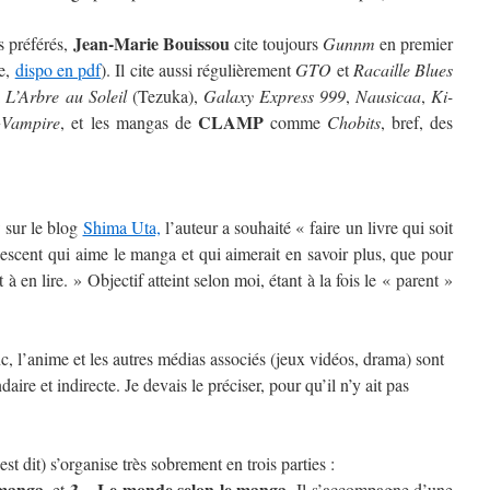
Jean-Marie Bouissou
s préférés,
cite toujours
Gunnm
en premier
se,
dispo en pdf
). Il cite aussi régulièrement
GTO
et
Racaille Blues
i
L’Arbre au Soleil
(Tezuka),
Galaxy Express 999
,
Nausicaa
,
Ki-
CLAMP
+Vampire
, et les mangas de
comme
Chobits
, bref, des
w sur le blog
Shima Uta,
l’auteur a souhaité « faire un livre qui soit
lescent qui aime le manga et qui aimerait en savoir plus, que pour
 à en lire. » Objectif atteint selon moi, étant à la fois le « parent »
c, l’anime et les autres médias associés (jeux vidéos, drama) sont
ire et indirecte. Je devais le préciser, pour qu’il n’y ait pas
st dit) s’organise très sobrement en trois parties :
 manga
3 – Le monde selon le manga
, et
. Il s’accompagne d’une