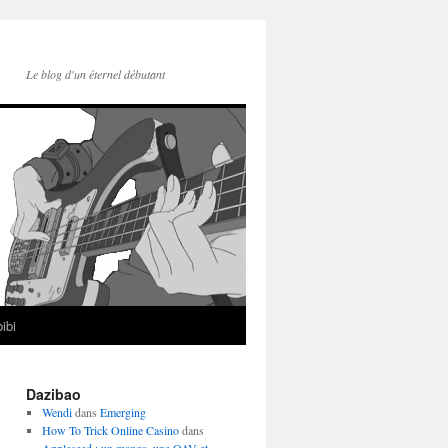
Le blog d'un éternel débutant
ibi
Dazibao
Wendi
dans
Emerging
How To Trick Online Casino
dans