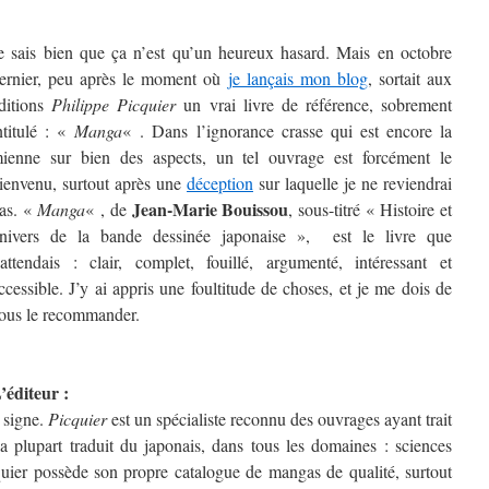
e sais bien que ça n’est qu’un heureux hasard. Mais en octobre
ernier, peu après le moment où
je lançais mon blog
, sortait aux
ditions
Philippe Picquier
un vrai livre de référence, sobrement
ntitulé : «
Manga
« . Dans l’ignorance crasse qui est encore la
ienne sur bien des aspects, un tel ouvrage est forcément le
ienvenu, surtout après une
déception
sur laquelle je ne reviendrai
Jean-Marie Bouissou
as. «
Manga
« , de
, sous-titré « Histoire et
nivers de la bande dessinée japonaise », est le livre que
’attendais : clair, complet, fouillé, argumenté, intéressant et
ccessible. J’y ai appris une foultitude de choses, et je me dois de
ous le recommander.
’éditeur :
n signe.
Picquier
est un spécialiste reconnu des ouvrages ayant trait
a plupart traduit du japonais, dans tous les domaines : sciences
quier possède son propre catalogue de mangas de qualité, surtout