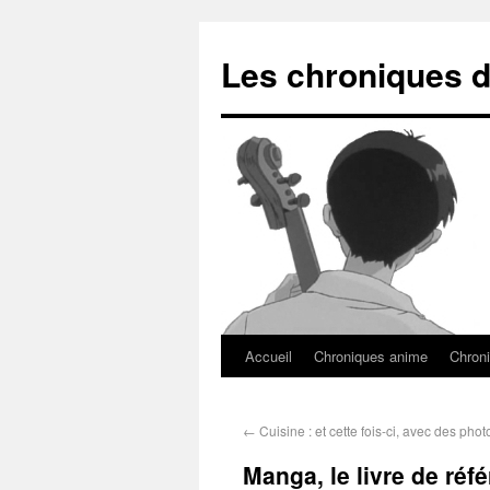
Les chroniques d
Accueil
Chroniques anime
Chroni
←
Cuisine : et cette fois-ci, avec des phot
Manga, le livre de réf