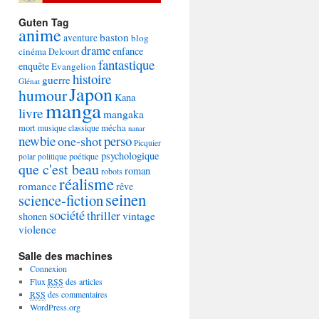
Guten Tag
anime
baston
aventure
blog
drame
enfance
cinéma
Delcourt
fantastique
enquête
Evangelion
histoire
guerre
Glénat
Japon
humour
Kana
manga
livre
mangaka
mécha
mort
musique classique
nanar
newbie
perso
one-shot
Picquier
psychologique
poétique
polar
politique
que c'est beau
roman
robots
réalisme
romance
rêve
seinen
science-fiction
société
thriller
vintage
shonen
violence
Salle des machines
Connexion
Flux
RSS
des articles
RSS
des commentaires
WordPress.org