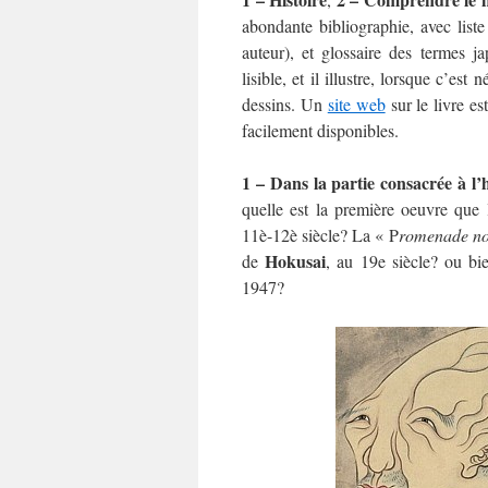
abondante bibliographie, avec liste
auteur), et glossaire des termes j
lisible, et il illustre, lorsque c’e
dessins. Un
site web
sur le livre es
facilement disponibles.
1 – Dans la partie consacrée à l
quelle est la première oeuvre que
11è-12è siècle? La « P
romenade no
Hokusai
de
, au 19e siècle? ou b
1947?