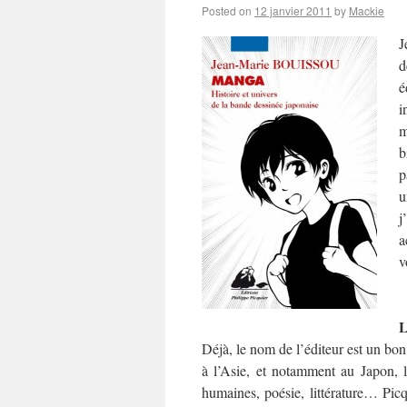
Posted on
12 janvier 2011
by
Mackie
J
d
é
i
m
b
p
u
j
a
v
L
Déjà, le nom de l’éditeur est un bo
à l’Asie, et notamment au Japon, l
humaines, poésie, littérature… Pic