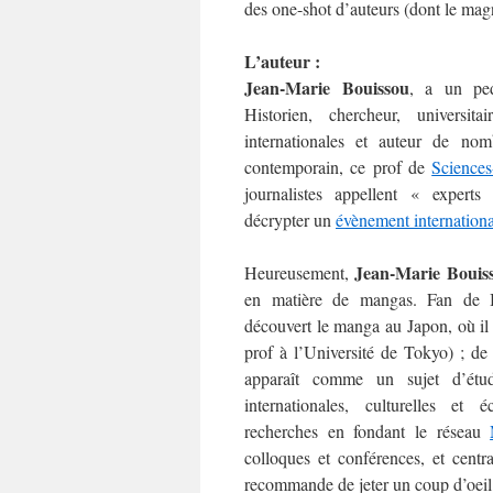
des one-shot d’auteurs (dont le ma
L’auteur :
Jean-Marie Bouissou
, a un ped
Historien, chercheur, universitai
internationales et auteur de no
contemporain, ce prof de
Science
journalistes appellent « expert
décrypter un
évènement internationa
Jean-Marie Bouis
Heureusement,
en matière de mangas. Fan de 
découvert le manga au Japon, où il 
prof à l’Université de Tokyo) ; de
apparaît comme un sujet d’étud
internationales, culturelles et
recherches en fondant le réseau
colloques et conférences, et centr
recommande de jeter un coup d’oeil à