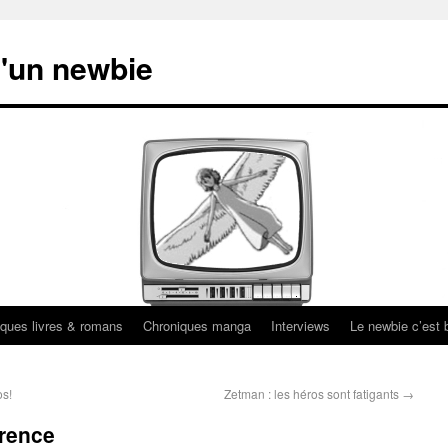
'un newbie
ques livres & romans
Chroniques manga
Interviews
Le newbie c’est b
os!
Zetman : les héros sont fatigants
→
érence