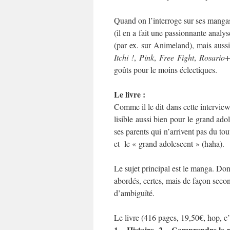
Quand on l’interroge sur ses manga
(il en a fait une passionnante analy
(par ex. sur Animeland), mais auss
Itchi !
,
Pink
,
Free Fight
,
Rosario
goûts pour le moins éclectiques.
Le livre :
Comme il le dit dans cette intervie
lisible aussi bien pour le grand ado
ses parents qui n’arrivent pas du tout
et le « grand adolescent » (haha).
Le sujet principal est le manga. Don
abordés, certes, mais de façon seconda
d’ambiguïté.
Le livre (416 pages, 19,50€, hop, c’e
1 – Histoire
2 – Comprendre le
,