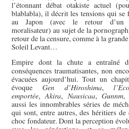
l’étonnant débat otakiste actuel (p
blablabla), il décrit les tensions qui s
au Japon (avec le retour d’un c
moralisateur) au sujet de la pornograph
retour de la censure, comme à la grand
Soleil Levant…
Empire dont la chute a entraîné d
conséquences traumatisantes, non enco
évacuées aujourd’hui. Tout un chapit
évoque
Gen d’Hiroshima
,
l’Eco
emportée
,
Akira
,
Nausicaa
,
Gunnm
, 
aussi les innombrables séries de méch
qui sont, entre autres, des héritiers de
choc fondateur. Dont la perception évol