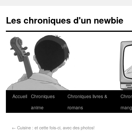
Les chroniques d'un newbie
Accueil
Chroniques
Chroniques livres &
Chro
anime
romans
man
←
Cuisine : et cette fois-ci, avec des photos!