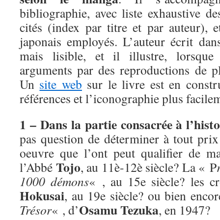
bibliographie, avec liste exhaustive d
cités (index par titre et par auteur), 
japonais employés. L’auteur écrit dans
mais lisible, et il illustre, lorsque
arguments par des reproductions de p
Un
site web
sur le livre est en constr
références et l’iconographie plus facile
1 – Dans la partie consacrée à l’his
pas question de déterminer à tout prix
oeuvre que l’ont peut qualifier de m
Tojo
l’Abbé
, au 11è-12è siècle? La « P
1000 démons
« , au 15e siècle? les 
Hokusai
, au 19e siècle? ou bien enco
Osamu Tezuka
Trésor
« , d’
, en 1947?