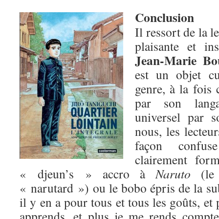
Conclusion
Il ressort de la 
plaisante et in
Jean-Marie Bo
est un objet c
genre, à la fois
par son langa
universel par 
nous, les lecteu
façon confus
clairement for
« djeun’s » accro à
Naruto
(le 
« narutard ») ou le bobo épris de la su
il y en a pour tous et tous les goûts, et
apprends, et plus je me rends compte