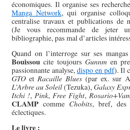
économiques. Il organise ses recherche
Manga Network
, qui organise colloq
centralise travaux et publications de 
(Je vous recommande de jeter u
bibliographie, pas mal d’articles intéres
Quand on l’interroge sur ses mangas
Bouissou
cite toujours
Gunnm
en prem
passionnante analyse,
dispo en pdf
). Il
GTO
et
Racaille Blues
(par ex. sur A
L’Arbre au Soleil
(Tezuka),
Galaxy Expr
Itchi !
,
Pink
,
Free Fight
,
Rosario+Vam
CLAMP
comme
Chobits
, bref, des
éclectiques.
Le livre :