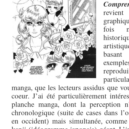
Compren
revient
graphiq
fois 
histori
artisti
basant
exemp
reprodu
partic
manga, que les lecteurs assidus que vo
coeur. J’ai été particulièrement intére
planche manga, dont la perception n
chronologique (suite de cases dans l
en occident) mais simultanée, comme 