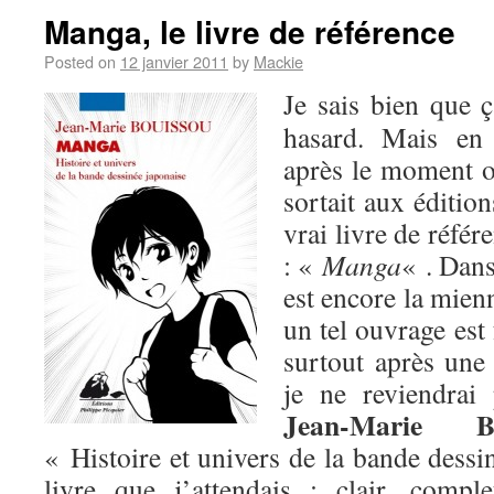
Manga, le livre de référence
Posted on
12 janvier 2011
by
Mackie
Je sais bien que 
hasard. Mais en 
après le moment 
sortait aux éditio
vrai livre de référ
: «
Manga
« . Dans
est encore la mien
un tel ouvrage est
surtout après un
je ne reviendra
Jean-Marie Bo
« Histoire et univers de la bande dessi
livre que j’attendais : clair, comple